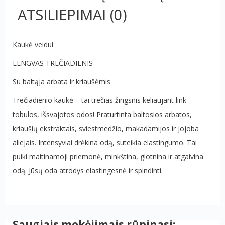
ATSILIEPIMAI
(0)
Kaukė veidui
LENGVAS TREČIADIENIS
Su baltąja arbata ir kriaušėmis
Trečiadienio kaukė – tai trečias žingsnis keliaujant link
tobulos, išsvajotos odos
!
Praturtinta baltosios arbatos,
kriaušių ekstraktais, sviestmedžio, makadamijos ir jojoba
aliejais. Intensyviai drėkina odą, suteikia elastingumo. Tai
puiki maitinamoji priemonė, minkština, glotnina ir atgaivina
odą. Jūsų oda atrodys elastingesnė ir spindinti.
Saugiais mokėjimais rūpinasi: