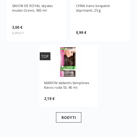
SAVON DE ROYAL skystas
CHNA Irano bespalvė
muilas Green, 500 ml
stiprinanti, 25 g
3,00 €
0,99 €
5,99 €
*
TOP
MARION dažantis šampūnas.
Kavos ruda 53, 40 ml
2,19 €
RODYTI