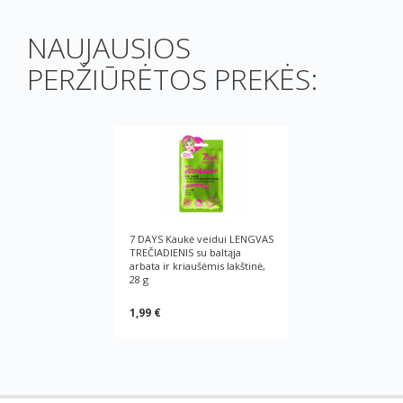
NAUJAUSIOS
PERŽIŪRĖTOS PREKĖS:
7 DAYS Kaukė veidui LENGVAS
TREČIADIENIS su baltąja
arbata ir kriaušėmis lakštinė,
28 g
1,99 €