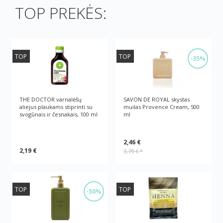
TOP PREKĖS:
TOP
TOP
-35%
THE DOCTOR varnalėšų
SAVON DE ROYAL skystas
aliejus plaukams stiprinti su
muilas Provence Cream, 500
svogūnais ir česnakais, 100 ml
ml
2,46 €
2,19 €
3,79 €
*
TOP
TOP
-50%