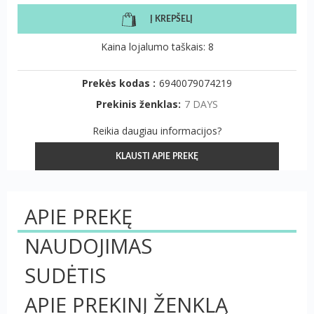
Į KREPŠELĮ
Kaina lojalumo taškais: 8
Prekės kodas :
6940079074219
Prekinis ženklas:
7 DAYS
Reikia daugiau informacijos?
KLAUSTI APIE PREKĘ
APIE PREKĘ
NAUDOJIMAS
SUDĖTIS
APIE PREKINĮ ŽENKLĄ