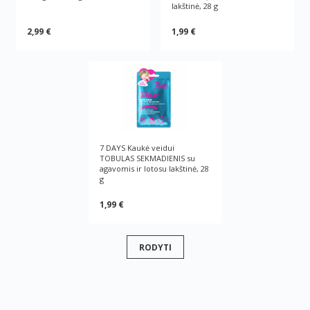
lakštinė, 28 g
2,99 €
1,99 €
7 DAYS Kaukė veidui
TOBULAS SEKMADIENIS su
agavomis ir lotosu lakštinė, 28
g
1,99 €
RODYTI