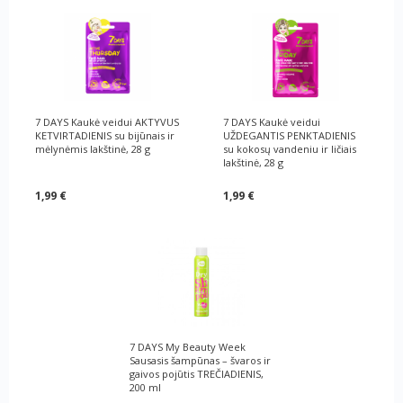
7 DAYS Kaukė veidui AKTYVUS
7 DAYS Kaukė veidui
KETVIRTADIENIS su bijūnais ir
UŽDEGANTIS PENKTADIENIS
mėlynėmis lakštinė, 28 g
su kokosų vandeniu ir ličiais
lakštinė, 28 g
1,99 €
1,99 €
7 DAYS My Beauty Week
Sausasis šampūnas – švaros ir
gaivos pojūtis TREČIADIENIS,
200 ml