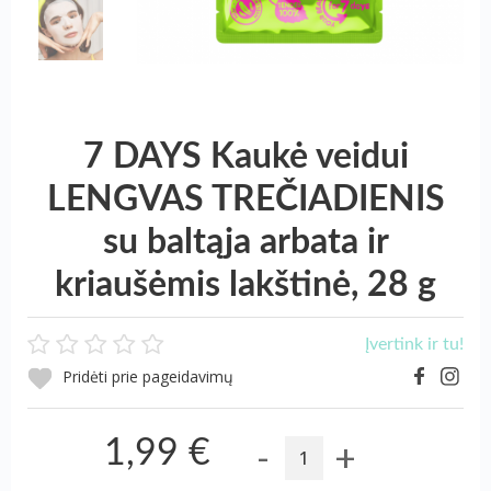
7 DAYS Kaukė veidui
LENGVAS TREČIADIENIS
su baltąja arbata ir
kriaušėmis lakštinė, 28 g
Įvertink ir tu!
Pridėti prie pageidavimų
-
+
1,99 €