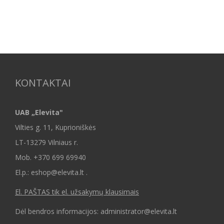
KONTAKTAI
UAB „Elevita"
Vilties g. 11, Kuprioniškės
LT-13279 Vilniaus r.
Mob.
+370 699 69940
El.p.: eshop@elevita.lt .
El. PAŠTAS tik el. užsakymų klausimais
Dėl bendros informacijos: administrator@elevita.lt