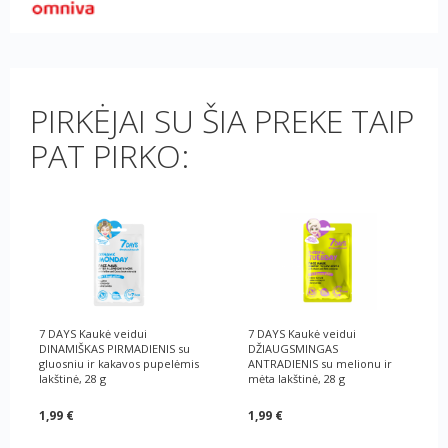
PIRKĖJAI SU ŠIA PREKE TAIP
PAT PIRKO:
7 DAYS Kaukė veidui
7 DAYS Kaukė veidui
DINAMIŠKAS PIRMADIENIS su
DŽIAUGSMINGAS
gluosniu ir kakavos pupelėmis
ANTRADIENIS su melionu ir
lakštinė, 28 g
mėta lakštinė, 28 g
1,99 €
1,99 €