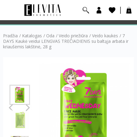
0
Pradžia
/
Katalogas
/
Oda
/
Veido priežiūra
/
Veido kaukės
/
7
DAYS Kaukė veidui LENGVAS TREČIADIENIS su baltąja arbata ir
kriaušėmis lakštinė, 28 g