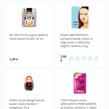
IDC INSTITUTE valanti lakštinė
DIZAO MASTERPIECES
veido kaukė Giraffe, 22 ml
putojanti kaukė veidui su
deguonimi ir aktyvinta
anglimi, lakštinė, 25 g
2,99
2,49 €
€
DIZAO juoda stangrinamoji
7 DAYS Kaukė veidui
kaukė veidui Braškė ir
UŽDEGANTIS PENKTADIENIS
kolagenas, 25 g
su kokosų vandeniu ir ličiais