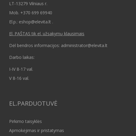
LT-13279 Vilniaus r.
Mob.
+370 699 69940
El.p.: eshop@elevita.lt .
El. PAŠTAS tik el. užsakymų klausimais
Dėl bendros informacijos: administrator@elevita.lt
Darbo laikas:
I-IV 8-17 val.
V 8-16 val.
EL.PARDUOTUVĖ
Pirkimo taisyklės
Apmokėjimas ir pristatymas