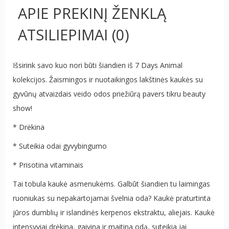
APIE PREKINĮ ŽENKLĄ
ATSILIEPIMAI
(0)
Išsirink savo kuo nori būti šiandien iš 7 Days Animal
kolekcijos. Žaismingos ir nuotaikingos lakštinės kaukės su
gyvūnų atvaizdais veido odos priežiūrą pavers tikru beauty
show!
* Drėkina
* Suteikia odai gyvybingumo
* Prisotina vitaminais
Tai tobula kaukė asmenukėms. Galbūt šiandien tu laimingas
ruoniukas su nepakartojamai švelnia oda? Kaukė praturtinta
jūros dumblių ir islandinės kerpenos ekstraktu, aliejais. Kaukė
intensyviai drėkina, gaivina ir maitina odą, suteikia jai