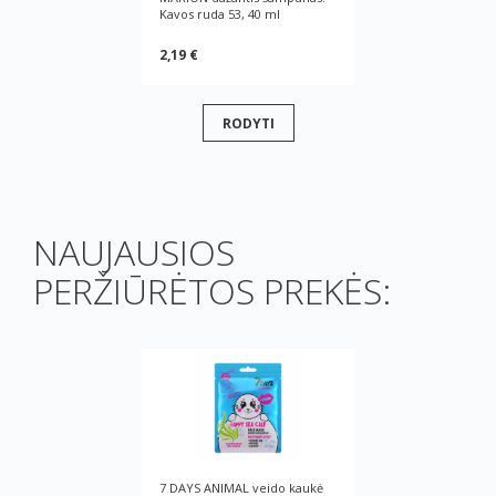
Kavos ruda 53, 40 ml
2,19 €
RODYTI
NAUJAUSIOS
PERŽIŪRĖTOS PREKĖS:
7 DAYS ANIMAL veido kaukė