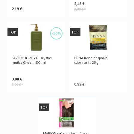
2,46 €
2,19 €
3,79 €
*
TOP
TOP
-50%
SAVON DE ROYAL skystas
CHNA Irano bespalvė
muilas Green, 500 ml
stiprinanti, 25 g
3,00 €
0,99 €
5,99 €
*
TOP
MARION dažantis šampūnas.