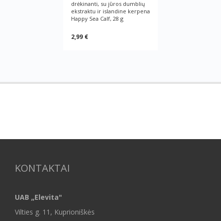
drėkinanti, su jūros dumblių
ekstraktu ir islandine kerpena
Happy Sea Calf, 28 g
2,99 €
KONTAKTAI
UAB „Elevita"
Vilties g. 11, Kuprioniškės