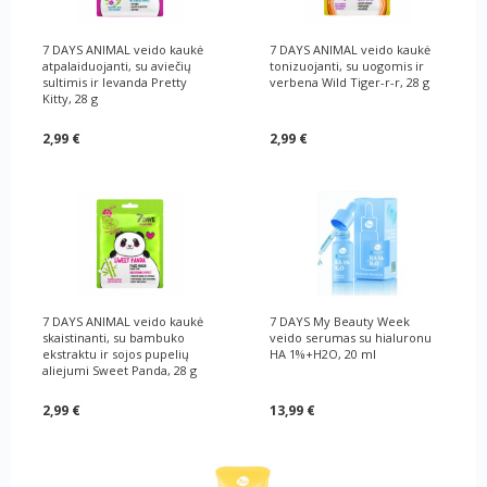
7 DAYS ANIMAL veido kaukė
7 DAYS ANIMAL veido kaukė
atpalaiduojanti, su aviečių
tonizuojanti, su uogomis ir
sultimis ir levanda Pretty
verbena Wild Tiger-r-r, 28 g
Kitty, 28 g
2,99 €
2,99 €
7 DAYS ANIMAL veido kaukė
7 DAYS My Beauty Week
skaistinanti, su bambuko
veido serumas su hialuronu
ekstraktu ir sojos pupelių
HA 1%+H2O, 20 ml
aliejumi Sweet Panda, 28 g
2,99 €
13,99 €