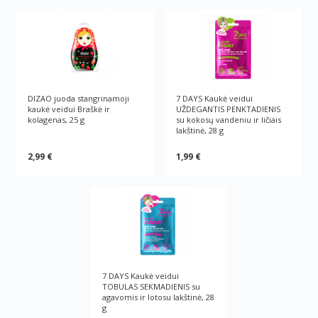
DIZAO juoda stangrinamoji
7 DAYS Kaukė veidui
kaukė veidui Braškė ir
UŽDEGANTIS PENKTADIENIS
kolagenas, 25 g
su kokosų vandeniu ir ličiais
lakštinė, 28 g
2,99 €
1,99 €
7 DAYS Kaukė veidui
TOBULAS SEKMADIENIS su
agavomis ir lotosu lakštinė, 28
g