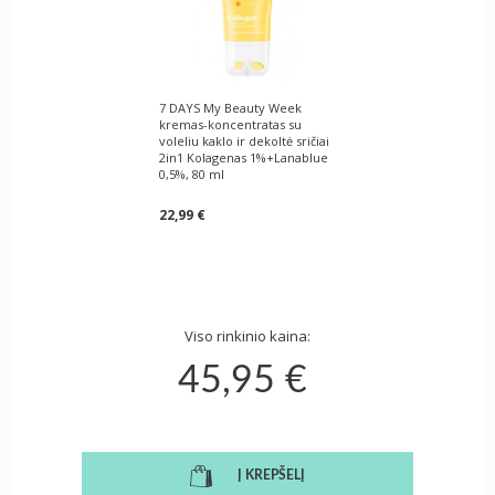
7 DAYS My Beauty Week
kremas-koncentratas su
voleliu kaklo ir dekoltė sričiai
2in1 Kolagenas 1%+Lanablue
0,5%, 80 ml
22,99 €
Viso rinkinio kaina:
45,95 €
Į KREPŠELĮ