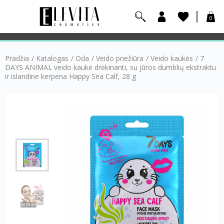
0
Pradžia
/
Katalogas
/
Oda
/
Veido priežiūra
/
Veido kaukės
/
7
DAYS ANIMAL veido kaukė drėkinanti, su jūros dumblių ekstraktu
ir islandine kerpena Happy Sea Calf, 28 g