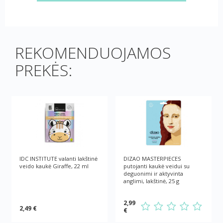
REKOMENDUOJAMOS
PREKĖS:
IDC INSTITUTE valanti lakštinė
DIZAO MASTERPIECES
veido kaukė Giraffe, 22 ml
putojanti kaukė veidui su
deguonimi ir aktyvinta
anglimi, lakštinė, 25 g
2,99
2,49 €
€