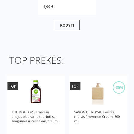
1,99 €
RODYTI
TOP PREKĖS:
TOP
TOP
-35%
THE DOCTOR varnalėšų
SAVON DE ROYAL skystas
aliejus plaukams stiprinti su
muilas Provence Cream, 500
svogūnais ir česnakais, 100 ml
ml