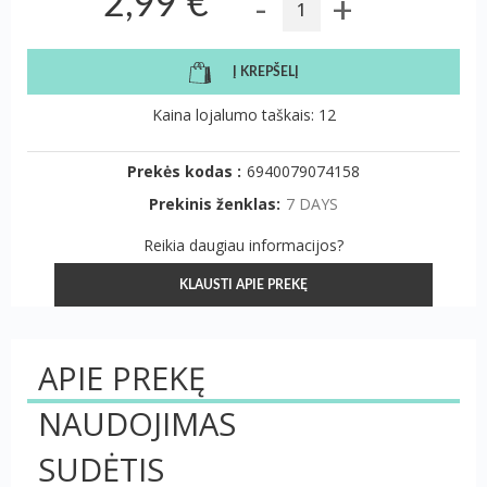
-
+
2,99 €
Į KREPŠELĮ
Kaina lojalumo taškais: 12
Prekės kodas :
6940079074158
Prekinis ženklas:
7 DAYS
Reikia daugiau informacijos?
KLAUSTI APIE PREKĘ
APIE PREKĘ
NAUDOJIMAS
SUDĖTIS