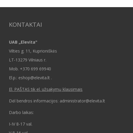
KONTAKTAI
UAB „Elevita"
Vilties g. 11, Kuprioniškės
LT-13279 Vilniaus r.
Mob.
+370 699 69940
El.p.: eshop@elevita.lt .
El. PAŠTAS tik el. užsakymų klausimais
Dėl bendros informacijos: administrator@elevita.lt
Darbo laikas:
I-IV 8-17 val.
V 8-16 val.