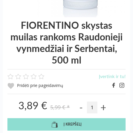
FIORENTINO skystas
muilas rankoms Raudonieji
vynmedžiai ir Serbentai,
500 ml
Įvertink ir tu!
Pridėti prie pageidavimų
-
+
3,89 €
5,99 €
*
Į KREPŠELĮ