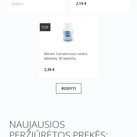
2,19 €
5,99 €
*
TOP
Niksen Geriamosios sodos
tabletės, 30 tablečių
2,30 €
RODYTI
NAUJAUSIOS
PERŽIŪRĖTOS PREKĖS: