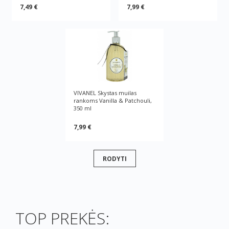
7,49 €
7,99 €
VIVANEL Skystas muilas
rankoms Vanilla & Patchouli,
350 ml
7,99 €
RODYTI
TOP PREKĖS: