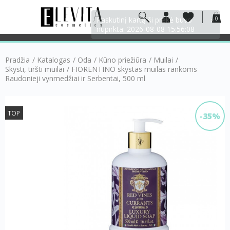
0
Pradžia
/
Katalogas
/
Oda
/
Kūno priežiūra
/
Muilai
/
Skysti, tiršti muilai
/
FIORENTINO skystas muilas rankoms
Raudonieji vynmedžiai ir Serbentai, 500 ml
TOP
-35%