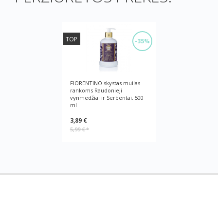
TOP
-35%
FIORENTINO skystas muilas
rankoms Raudonieji
vynmedžiai ir Serbentai, 500
ml
3,89 €
5,99 €
*