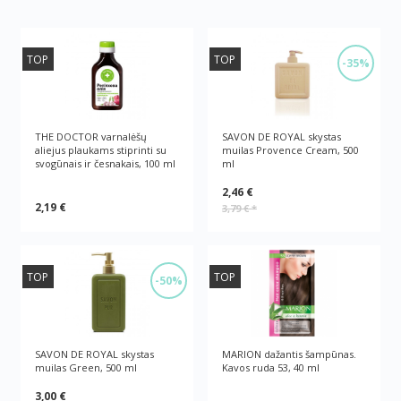
TOP
TOP
-35%
THE DOCTOR varnalėšų
SAVON DE ROYAL skystas
aliejus plaukams stiprinti su
muilas Provence Cream, 500
svogūnais ir česnakais, 100 ml
ml
2,46 €
2,19 €
3,79 €
*
TOP
TOP
-50%
SAVON DE ROYAL skystas
MARION dažantis šampūnas.
muilas Green, 500 ml
Kavos ruda 53, 40 ml
3,00 €