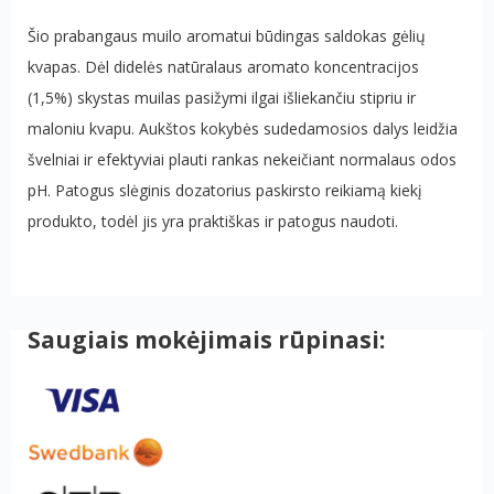
Šio prabangaus muilo aromatui būdingas saldokas gėlių
kvapas. Dėl didelės natūralaus aromato koncentracijos
(1,5%) skystas muilas pasižymi ilgai išliekančiu stipriu ir
maloniu kvapu. Aukštos kokybės sudedamosios dalys leidžia
švelniai ir efektyviai plauti rankas nekeičiant normalaus odos
pH. Patogus slėginis dozatorius paskirsto reikiamą kiekį
produkto, todėl jis yra praktiškas ir patogus naudoti.
Saugiais mokėjimais rūpinasi: