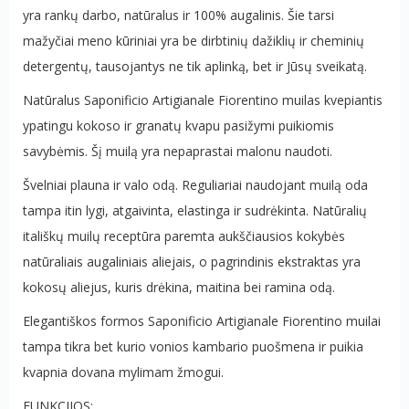
yra rankų darbo, natūralus ir 100% augalinis. Šie tarsi
mažyčiai meno kūriniai yra be dirbtinių dažiklių ir cheminių
detergentų, tausojantys ne tik aplinką, bet ir Jūsų sveikatą.
Natūralus Saponificio Artigianale Fiorentino muilas kvepiantis
ypatingu kokoso ir granatų kvapu pasižymi puikiomis
savybėmis. Šį muilą yra nepaprastai malonu naudoti.
Švelniai plauna ir valo odą. Reguliariai naudojant muilą oda
tampa itin lygi, atgaivinta, elastinga ir sudrėkinta. Natūralių
itališkų muilų receptūra paremta aukščiausios kokybės
natūraliais augaliniais aliejais, o pagrindinis ekstraktas yra
kokosų aliejus, kuris drėkina, maitina bei ramina odą.
Elegantiškos formos Saponificio Artigianale Fiorentino muilai
tampa tikra bet kurio vonios kambario puošmena ir puikia
kvapnia dovana mylimam žmogui.
FUNKCIJOS: