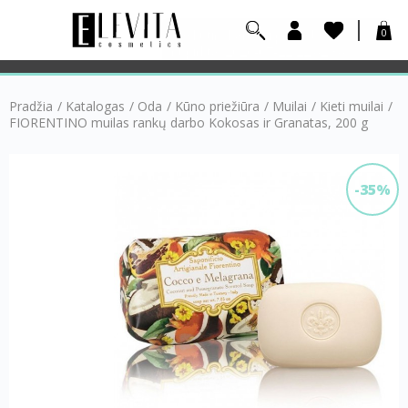
0
Pradžia
/
Katalogas
/
Oda
/
Kūno priežiūra
/
Muilai
/
Kieti muilai
/
FIORENTINO muilas rankų darbo Kokosas ir Granatas, 200 g
-35%