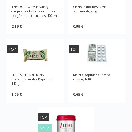
THE DOCTOR varnalėšų
CHNA Irano bespalvė
aliejus plaukams stiprinti su
stiprinanti, 25 g
svogūnais ir česnakais, 100 ml
2,19 €
0,99 €
TOP
TOP
HERBAL TRADITIONS
Maisto papildas Gintaro
tualetinis muilas Degutinis,
rūgštis, N10
140 g
1,05 €
0,65 €
TOP
Nauja!