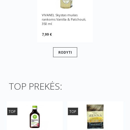
VIVANEL Skystas muilas
rankoms Vanilla & Patchouli,
350 ml
7,99 €
RODYTI
TOP PREKĖS:
TOP
TOP