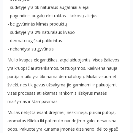
- sudėtyje yra tik natūralūs augaliniai aliejai
- pagrindinis augalų ekstraktas - kokosų aliejus
- be gyvūninės kilmės produktų
- sudėtyje yra 2% natūralaus kvapo
- dermatologiškai patikrintas
- nebandyta su gyvūnais
Muilo kvapas elegantiškas, atpalaiduojantis. Visos žaliavos
yra kruopščiai atrenkamos, testuojamos. Kiekviena nauja
partija muilo yra tikrinama dermatologų. Muilai visuomet
švieži, nes tik gavus užsakymą jie gaminami ir pakuojami,
visas procesas atliekamas rankomis išskyrus masės
maišymas ir štampavimas.
Muilas netęžta esant drėgmei, neskilinėja, puikiai putoja,
aromatas išlieka iki pat muilo naudojimo galo, nesausina
odos. Pakuotė yra kuriama įmonės dizainerio, dėl to ypač