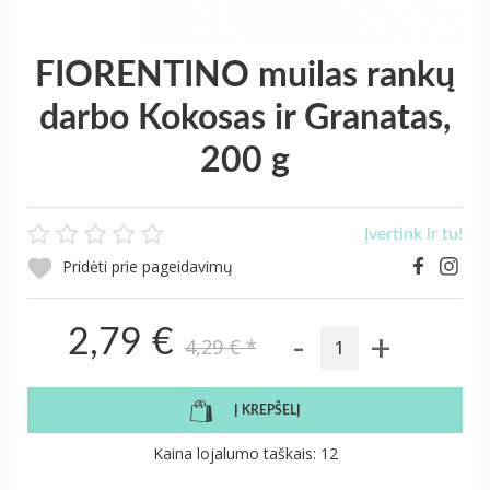
FIORENTINO muilas rankų
darbo Kokosas ir Granatas,
200 g
Įvertink ir tu!
Pridėti prie pageidavimų
-
+
2,79 €
4,29 €
*
Į KREPŠELĮ
Kaina lojalumo taškais: 12