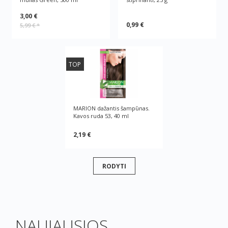
3,00 €
0,99 €
5,99 €
*
TOP
MARION dažantis šampūnas.
Kavos ruda 53, 40 ml
2,19 €
RODYTI
NAUJAUSIOS