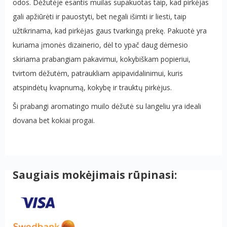
odos. Dėžutėje esantis muilas supakuotas taip, kad pirkėjas
gali apžiūrėti ir pauostyti, bet negali išimti ir liesti, taip
užtikrinama, kad pirkėjas gaus tvarkingą prekę. Pakuotė yra
kuriama įmonės dizainerio, dėl to ypač daug dėmesio
skiriama prabangiam pakavimui, kokybiškam popieriui,
tvirtom dėžutėm, patraukliam apipavidalinimui, kuris
atspindėtų kvapnumą, kokybę ir trauktų pirkėjus.
Ši prabangi aromatingo muilo dėžutė su langeliu yra ideali
dovana bet kokiai progai.
Saugiais mokėjimais rūpinasi: