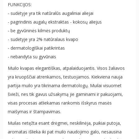
FUNKCIJOS:
- sudėtyje yra tik natūralūs augaliniai aliejai
- pagrindinis augalų ekstraktas - kokosų aliejus
- be gyvūninės kilmės produktų
- sudėtyje yra 2% natūralaus kvapo
- dermatologiškai patikrintas
- nebandyta su gyvūnais
Muilo kvapas elegantiškas, atpalaiduojantis. Visos žaliavos
yra kruopščiai atrenkamos, testuojamos. Kiekviena nauja
partija muilo yra tikrinama dermatologų. Muilai visuomet
švieži, nes tik gavus užsakymą jie gaminami ir pakuojami,
visas procesas atliekamas rankomis išskyrus masės
maišymas ir štampavimas.
Muilas netęžta esant drėgmei, neskilinėja, puikiai putoja,
aromatas išlieka iki pat muilo naudojimo galo, nesausina