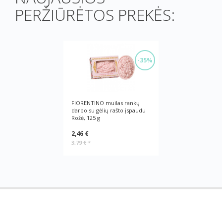
PERŽIŪRĖTOS PREKĖS:
-35%
FIORENTINO muilas rankų
darbo su gėlių rašto įspaudu
Rožė, 125 g
2,46 €
3,79 €
*