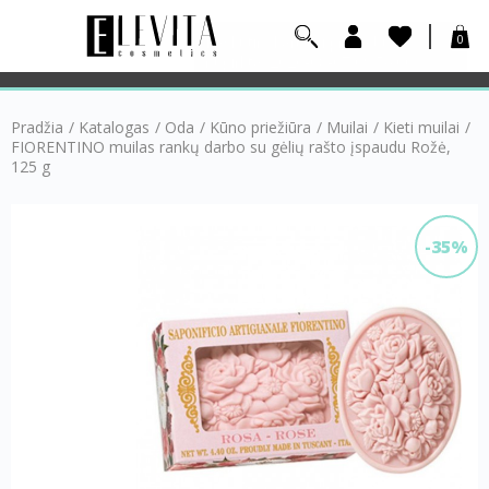
0
Pradžia
/
Katalogas
/
Oda
/
Kūno priežiūra
/
Muilai
/
Kieti muilai
/
FIORENTINO muilas rankų darbo su gėlių rašto įspaudu Rožė,
125 g
-35%