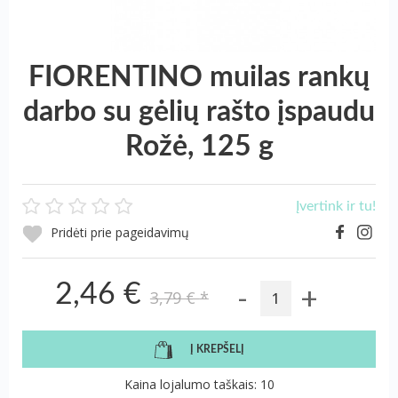
FIORENTINO muilas rankų
darbo su gėlių rašto įspaudu
Rožė, 125 g
Įvertink ir tu!
Pridėti prie pageidavimų
-
+
2,46 €
3,79 €
*
Į KREPŠELĮ
Kaina lojalumo taškais: 10