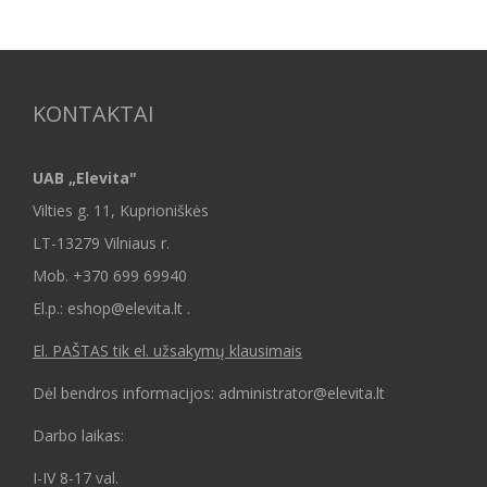
KONTAKTAI
UAB „Elevita"
Vilties g. 11, Kuprioniškės
LT-13279 Vilniaus r.
Mob.
+370 699 69940
El.p.: eshop@elevita.lt .
El. PAŠTAS tik el. užsakymų klausimais
Dėl bendros informacijos: administrator@elevita.lt
Darbo laikas:
I-IV 8-17 val.