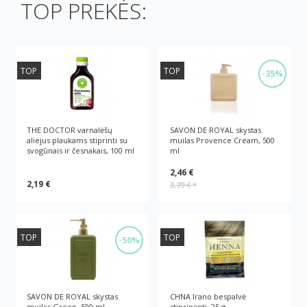
TOP PREKĖS:
TOP
TOP
-35%
THE DOCTOR varnalėšų
SAVON DE ROYAL skystas
aliejus plaukams stiprinti su
muilas Provence Cream, 500
svogūnais ir česnakais, 100 ml
ml
2,46 €
2,19 €
3,79 €
*
TOP
TOP
-50%
SAVON DE ROYAL skystas
CHNA Irano bespalvė
muilas Green, 500 ml
stiprinanti, 25 g