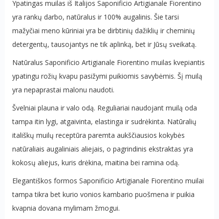
Ypatingas muilas iš Italijos Saponificio Artigianale Fiorentino
yra rankų darbo, natūralus ir 100% augalinis. Šie tarsi
mažyčiai meno kūriniai yra be dirbtinių dažiklių ir cheminių
detergentų, tausojantys ne tik aplinką, bet ir Jūsų sveikatą.
Natūralus Saponificio Artigianale Fiorentino muilas kvepiantis
ypatingu rožių kvapu pasižymi puikiomis savybėmis. Šį muilą
yra nepaprastai malonu naudoti.
Švelniai plauna ir valo odą. Reguliariai naudojant muilą oda
tampa itin lygi, atgaivinta, elastinga ir sudrėkinta. Natūralių
itališkų muilų receptūra paremta aukščiausios kokybės
natūraliais augaliniais aliejais, o pagrindinis ekstraktas yra
kokosų aliejus, kuris drėkina, maitina bei ramina odą.
Elegantiškos formos Saponificio Artigianale Fiorentino muilai
tampa tikra bet kurio vonios kambario puošmena ir puikia
kvapnia dovana mylimam žmogui.