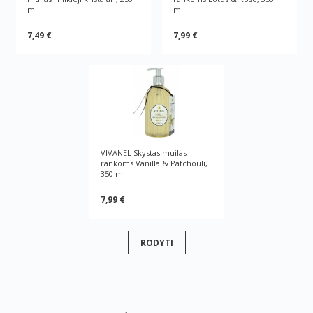
ml
ml
7,49 €
7,99 €
VIVANEL Skystas muilas
rankoms Vanilla & Patchouli,
350 ml
7,99 €
RODYTI