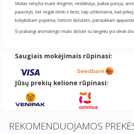
Muilas netęžta esant drėgmei, neskilinėja, puikiai putoja, aro
pauostyti, bet negali išimti ir liesti, taip užtikrinama, kad 
kokybiškam popieriui, tvirtom dėžutėm, patraukliam apipavidal
Ši prabangi aromatingo muilo dėžutė su langeliu yra ideali do
Saugiais mokėjimais rūpinasi:
Jūsų prekių kelione rūpinasi:
REKOMENDUOJAMOS PREKĖS