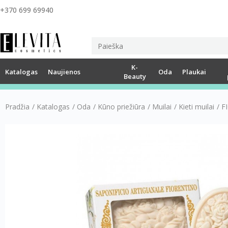
+370 699 69940
K-
Katalogas
Naujienos
Oda
Plaukai
Beauty
Pradžia
/
Katalogas
/
Oda
/
Kūno priežiūra
/
Muilai
/
Kieti muilai
/
F