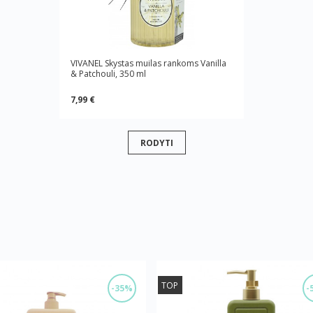
VIVANEL Skystas muilas rankoms Vanilla
& Patchouli, 350 ml
7,99 €
RODYTI
TOP
-35%
-