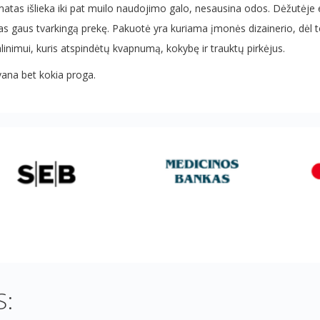
matas išlieka iki pat muilo naudojimo galo, nesausina odos. Dėžutėje es
pirkėjas gaus tvarkingą prekę. Pakuotė yra kuriama įmonės dizainerio, 
inimui, kuris atspindėtų kvapnumą, kokybę ir trauktų pirkėjus.
vana bet kokia proga.
: