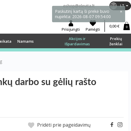
eshop@elevita.lt
LT
0,00 €
0
Prisijungti
Pamėgti
Akcijos ir
Prekių
eikata
Namams
Išpardavimas
ženklai
 g
ų darbo su gėlių rašto
Pridėti prie pageidavimų