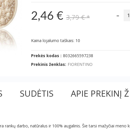
-
2,46 €
3,79 €
*
Kaina lojalumo taškais: 10
Prekės kodas :
8032665597238
Prekinis ženklas:
FIORENTINO
S
SUDĖTIS
APIE PREKINĮ 
yra rankų darbo, natūralus ir 100% augalinis. Šie tarsi mažyčiai meno kū