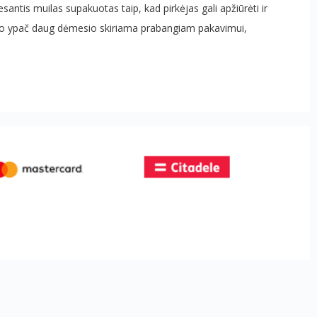
antis muilas supakuotas taip, kad pirkėjas gali apžiūrėti ir
dėl to ypač daug dėmesio skiriama prabangiam pakavimui,