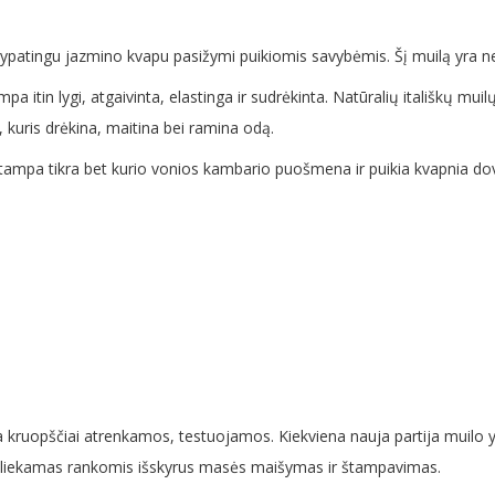
is ypatingu jazmino kvapu pasižymi puikiomis savybėmis. Šį muilą yra 
mpa itin lygi, atgaivinta, elastinga ir sudrėkinta. Natūralių itališkų m
s, kuris drėkina, maitina bei ramina odą.
ai tampa tikra bet kurio vonios kambario puošmena ir puikia kvapnia
ra kruopščiai atrenkamos, testuojamos. Kiekviena nauja partija muilo y
atliekamas rankomis išskyrus masės maišymas ir štampavimas.