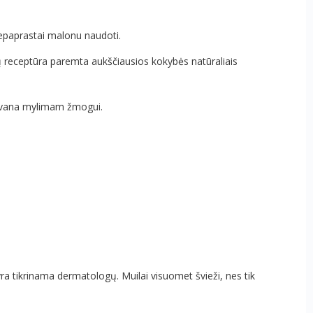
nepaprastai malonu naudoti.
uilų receptūra paremta aukščiausios kokybės natūraliais
 dovana mylimam žmogui.
ra tikrinama dermatologų. Muilai visuomet švieži, nes tik