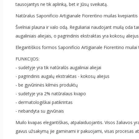
tausojantys ne tik aplinką, bet ir Jūsų sveikatą.
Natūralus Saponificio Artigianale Fiorentino muilas kvepiant
Švelniai plauna ir valo odą. Reguliariai naudojant muilą oda ta
augaliniais aliejais, o pagrindinis ekstraktas yra kokosų alieju
Elegantiškos formos Saponificio Artigianale Fiorentino muil
FUNKCIJOS:
- sudėtyje yra tik natūralūs augaliniai aliejai
- pagrindinis augalų ekstraktas - kokosų aliejus
- be gyvūninės kilmės produktų
- sudėtyje yra 2% natūralaus kvapo
- dermatologiškai patikrintas
- nebandyta su gyvūnais
Muilo kvapas elegantiškas, atpalaiduojantis. Visos žaliavos y
gavus užsakymą jie gaminami ir pakuojami, visas procesas 