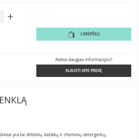
+
Į KREPŠELĮ
Reikia daugiau informacijos?
KLAUSTI APIE PREKĘ
ŽENKLĄ
riniai yra be dirbtinių dažiklių ir cheminių detergentų,