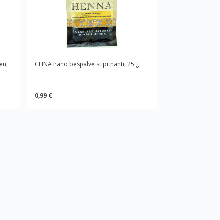
en,
CHNA Irano bespalvė stiprinanti, 25 g
0,99 €