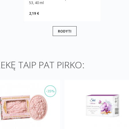
53, 40 ml
2,19 €
RODYTI
REKĘ TAIP PAT PIRKO:
-35%