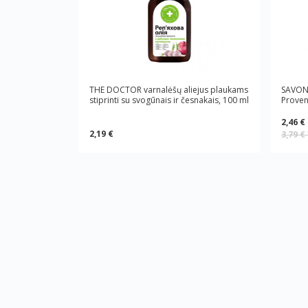
THE DOCTOR varnalėšų aliejus plaukams
SAVON 
stiprinti su svogūnais ir česnakais, 100 ml
Proven
2,46 €
2,19 €
3,79 €