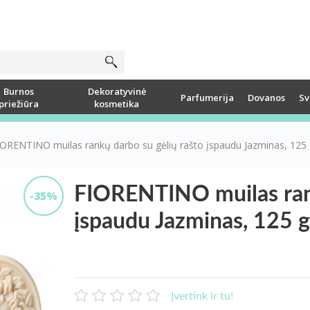
Burnos
Dekoratyvinė
Parfumerija
Dovanos
Sv
priežiūra
kosmetika
IORENTINO muilas rankų darbo su gėlių rašto įspaudu Jazminas, 125
FIORENTINO muilas rank
-35%
įspaudu Jazminas, 125 g
Įvertink ir tu!