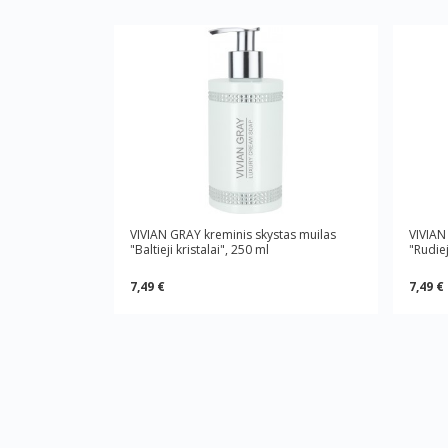
VIVIAN GRAY kreminis skystas muilas
VIVIAN
"Baltieji kristalai", 250 ml
"Rudiej
7,49 €
7,49 €