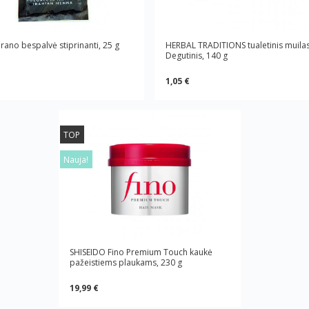
rano bespalvė stiprinanti, 25 g
HERBAL TRADITIONS tualetinis muila
Degutinis, 140 g
1,05 €
TOP
Nauja!
SHISEIDO Fino Premium Touch kaukė
pažeistiems plaukams, 230 g
19,99 €