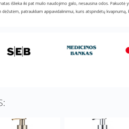
romatas išlieka iki pat muilo naudojimo galo, nesausina odos. Pakuotė
 dėžutėm, patraukliam apipavidalinimui, kuris atspindėtų kvapnumą, ko
: