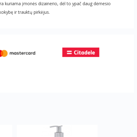
 yra kuriama įmonės dizainerio, dėl to ypač daug dėmesio
kybę ir trauktų pirkėjus.