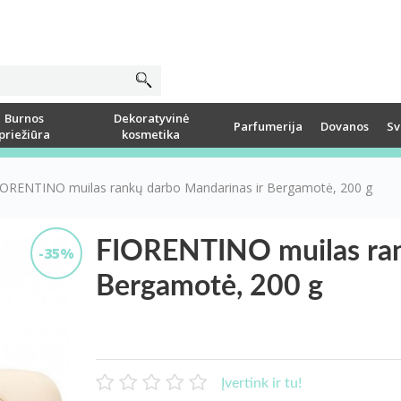
Burnos
Dekoratyvinė
Parfumerija
Dovanos
Sv
priežiūra
kosmetika
IORENTINO muilas rankų darbo Mandarinas ir Bergamotė, 200 g
FIORENTINO muilas ran
-35%
Bergamotė, 200 g
Įvertink ir tu!