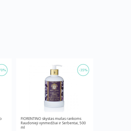
70%
-35%
o
FIORENTINO skystas muilas rankoms
Raudonieji vynmedžiai ir Serbentai, 500
ml