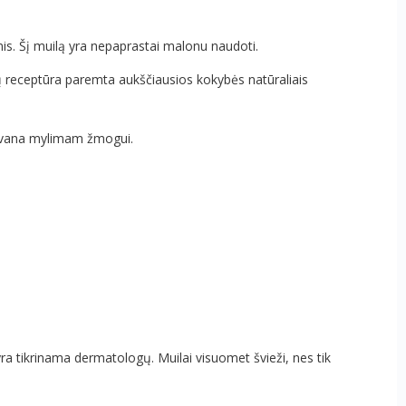
is. Šį muilą yra nepaprastai malonu naudoti.
uilų receptūra paremta aukščiausios kokybės natūraliais
 dovana mylimam žmogui.
ra tikrinama dermatologų. Muilai visuomet švieži, nes tik