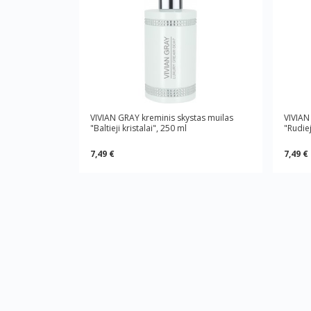
VIVIAN GRAY kreminis skystas muilas
VIVIAN
"Baltieji kristalai", 250 ml
"Rudiej
7,49 €
7,49 €