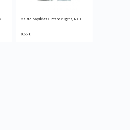
s
Maisto papildas Gintaro rūgštis, N10
0,65 €