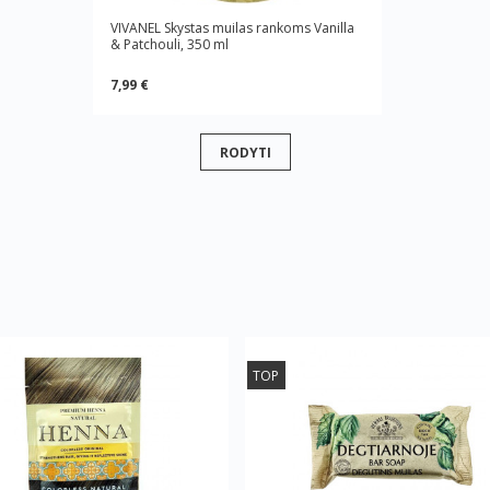
VIVANEL Skystas muilas rankoms Vanilla
& Patchouli, 350 ml
7,99 €
RODYTI
TOP