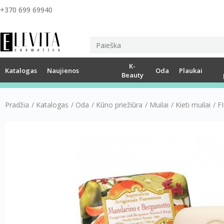
+370 699 69940
K-
Katalogas
Naujienos
Oda
Plaukai
Beauty
Pradžia
/
Katalogas
/
Oda
/
Kūno priežiūra
/
Muilai
/
Kieti muilai
/
F