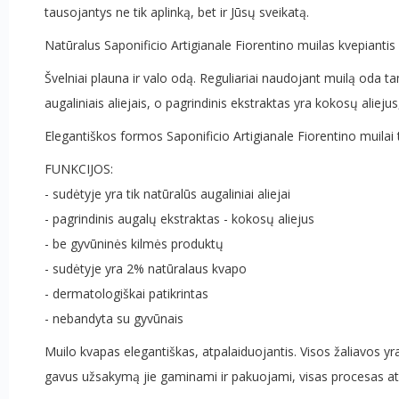
tausojantys ne tik aplinką, bet ir Jūsų sveikatą.
Natūralus Saponificio Artigianale Fiorentino muilas kvepiant
Švelniai plauna ir valo odą. Reguliariai naudojant muilą oda ta
augaliniais aliejais, o pagrindinis ekstraktas yra kokosų alieju
Elegantiškos formos Saponificio Artigianale Fiorentino muil
FUNKCIJOS:
- sudėtyje yra tik natūralūs augaliniai aliejai
- pagrindinis augalų ekstraktas - kokosų aliejus
- be gyvūninės kilmės produktų
- sudėtyje yra 2% natūralaus kvapo
- dermatologiškai patikrintas
- nebandyta su gyvūnais
Muilo kvapas elegantiškas, atpalaiduojantis. Visos žaliavos y
gavus užsakymą jie gaminami ir pakuojami, visas procesas 