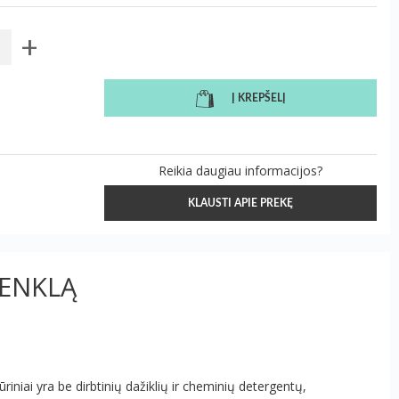
+
Į KREPŠELĮ
Reikia daugiau informacijos?
KLAUSTI APIE PREKĘ
ŽENKLĄ
riniai yra be dirbtinių dažiklių ir cheminių detergentų,