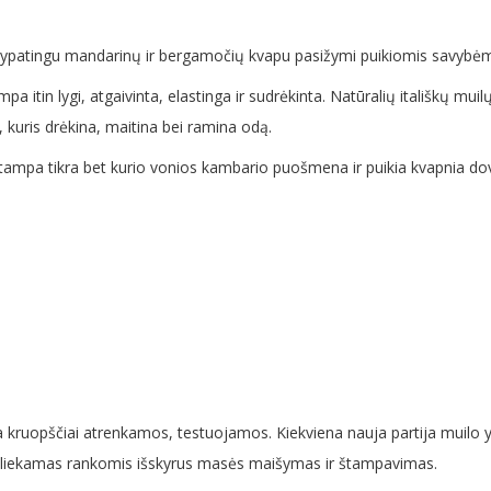
is ypatingu mandarinų ir bergamočių kvapu pasižymi puikiomis savybėm
mpa itin lygi, atgaivinta, elastinga ir sudrėkinta. Natūralių itališkų m
s, kuris drėkina, maitina bei ramina odą.
ai tampa tikra bet kurio vonios kambario puošmena ir puikia kvapnia
ra kruopščiai atrenkamos, testuojamos. Kiekviena nauja partija muilo y
atliekamas rankomis išskyrus masės maišymas ir štampavimas.