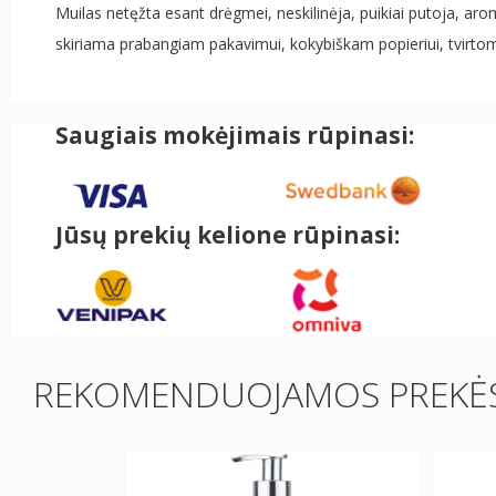
Muilas netęžta esant drėgmei, neskilinėja, puikiai putoja, a
skiriama prabangiam pakavimui, kokybiškam popieriui, tvirtom
Saugiais mokėjimais rūpinasi:
Jūsų prekių kelione rūpinasi:
REKOMENDUOJAMOS PREKĖS