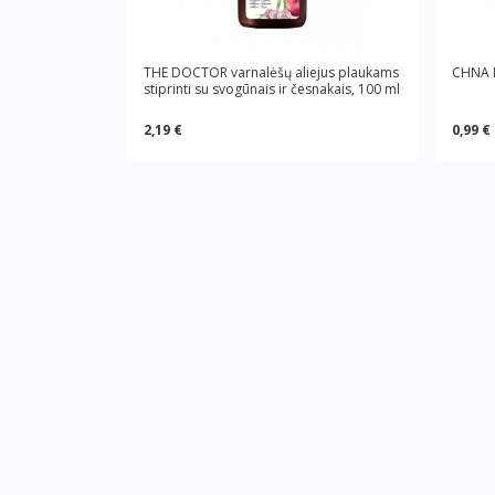
THE DOCTOR varnalėšų aliejus plaukams
CHNA I
stiprinti su svogūnais ir česnakais, 100 ml
2,19 €
0,99 €