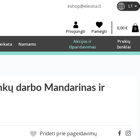
eshop@elevita.lt
LT
0,00 €
0
Prisijungti
Pamėgti
Akcijos ir
Prekių
eikata
Namams
Išpardavimas
ženklai
kų darbo Mandarinas ir
Pridėti prie pageidavimų