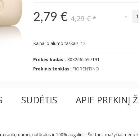
-
2,79 €
4,29 €
*
Kaina lojalumo taškais: 12
Prekės kodas :
8032665597191
Prekinis ženklas:
FIORENTINO
S
SUDĖTIS
APIE PREKINĮ 
yra rankų darbo, natūralus ir 100% augalinis. Šie tarsi mažyčiai meno kū