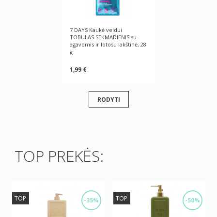
7 DAYS Kaukė veidui
TOBULAS SEKMADIENIS su
agavomis ir lotosu lakštinė, 28
g
1,99 €
RODYTI
TOP PREKĖS:
TOP
TOP
-35%
-50%