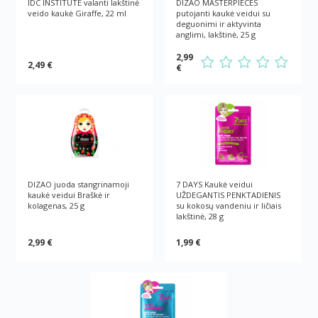
IDC INSTITUTE valanti lakštinė
DIZAO MASTERPIECES
veido kaukė Giraffe, 22 ml
putojanti kaukė veidui su
deguonimi ir aktyvinta
anglimi, lakštinė, 25 g
2,99
2,49 €
€
DIZAO juoda stangrinamoji
7 DAYS Kaukė veidui
kaukė veidui Braškė ir
UŽDEGANTIS PENKTADIENIS
kolagenas, 25 g
su kokosų vandeniu ir ličiais
lakštinė, 28 g
2,99 €
1,99 €