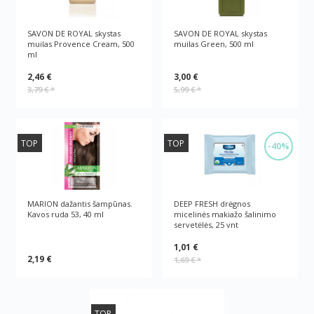
SAVON DE ROYAL skystas
SAVON DE ROYAL skystas
muilas Provence Cream, 500
muilas Green, 500 ml
ml
2,46 €
3,00 €
3,79 €
*
5,99 €
*
TOP
TOP
-40%
MARION dažantis šampūnas.
DEEP FRESH drėgnos
Kavos ruda 53, 40 ml
micelinės makiažo šalinimo
servetėlės, 25 vnt
1,01 €
2,19 €
1,69 €
*
TOP