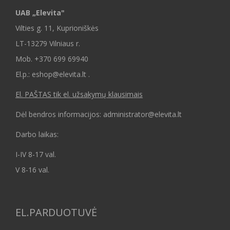
UAB „Elevita"
Vilties g. 11, Kuprioniškės
LT-13279 Vilniaus r.
Mob.
+370 699 69940
El.p.: eshop@elevita.lt .
El. PAŠTAS tik el. užsakymų klausimais
Dėl bendros informacijos: administrator@elevita.lt
Darbo laikas:
I-IV 8-17 val.
V 8-16 val.
EL.PARDUOTUVĖ