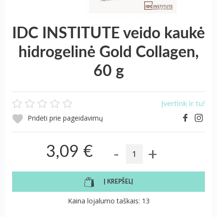
IDC INSTITUTE veido kaukė
hidrogelinė Gold Collagen,
60 g
Įvertink ir tu!
Pridėti prie pageidavimų
-
+
3,09 €
Į KREPŠELĮ
Kaina lojalumo taškais: 13