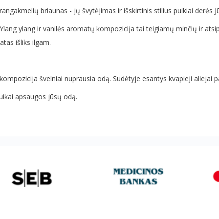
brangakmelių briaunas - jų švytėjimas ir išskirtinis stilius puikiai derė
ą. Ylang ylang ir vanilės aromatų kompozicija tai teigiamų minčių ir atsi
as išliks ilgam.
 kompozicija švelniai nuprausia odą. Sudėtyje esantys kvapieji aliejai 
 puikai apsaugos jūsų odą.