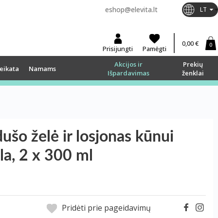
eshop@elevita.lt
LT
0,00 €
0
Prisijungti
Pamėgti
Akcijos ir
Prekių
eikata
Namams
Išpardavimas
ženklai
šo želė ir losjonas kūnui
a, 2 x 300 ml
Pridėti prie pageidavimų