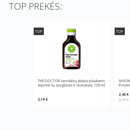
TOP PREKĖS:
TOP
TOP
THE DOCTOR varnalėšų aliejus plaukams
SAVON 
stiprinti su svogūnais ir česnakais, 100 ml
Proven
2,46 €
2,19 €
3,79 €