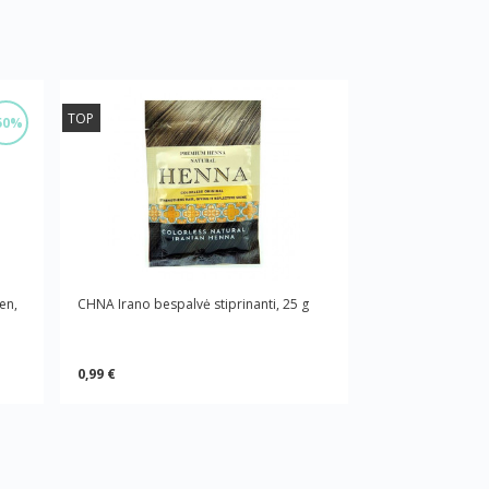
TOP
50%
en,
CHNA Irano bespalvė stiprinanti, 25 g
0,99 €