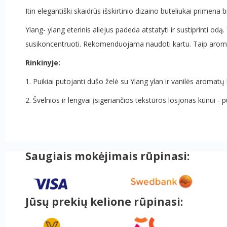
Itin elegantiški skaidrūs išskirtinio dizaino buteliukai primena 
Ylang- ylang eterinis aliejus padeda atstatyti ir sustiprinti od
susikoncentruoti. Rekomenduojama naudoti kartu. Taip aromat
Rinkinyje:
1. Puikiai putojanti dušo želė su Ylang ylan ir vanilės aromatų
2. Švelnios ir lengvai įsigeriančios tekstūros losjonas kūnui -
Saugiais mokėjimais rūpinasi:
Jūsų prekių kelione rūpinasi: