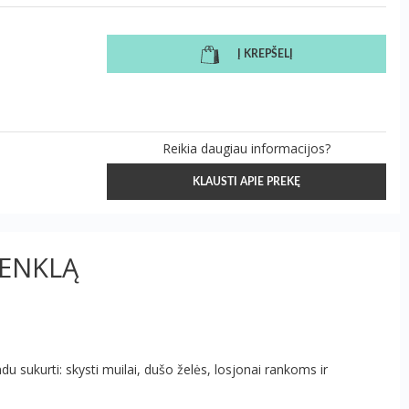
Į KREPŠELĮ
Reikia daugiau informacijos?
KLAUSTI APIE PREKĘ
ŽENKLĄ
du sukurti: skysti muilai, dušo želės, losjonai rankoms ir