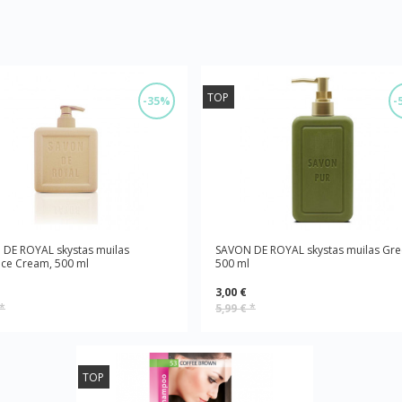
TOP
-35%
-
DE ROYAL skystas muilas
SAVON DE ROYAL skystas muilas Gre
ce Cream, 500 ml
500 ml
3,00 €
*
5,99 €
*
TOP