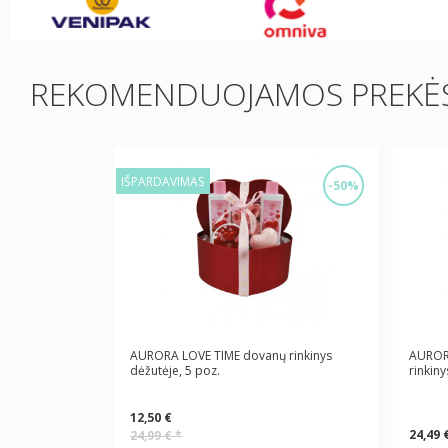
REKOMENDUOJAMOS PREKĖS
IŠPARDAVIMAS
-50%
AURORA LOVE TIME dovanų rinkinys
AUROR
dėžutėje, 5 poz.
rinkiny
12,50 €
24,49 
24,99 €
*