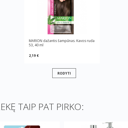
MARION dažantis šampūnas. Kavos ruda
53, 40 ml
2,19 €
RODYTI
REKĘ TAIP PAT PIRKO: