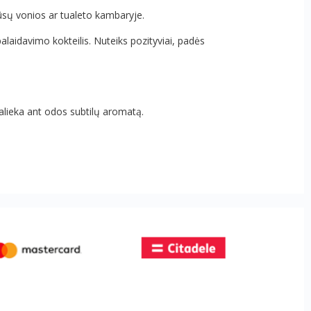
s Jūsų vonios ar tualeto kambaryje.
palaidavimo kokteilis. Nuteiks pozityviai, padės
palieka ant odos subtilų aromatą.