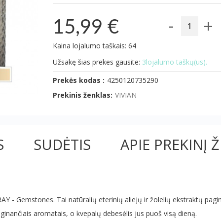
-
+
15,99 €
Kaina lojalumo taškais: 64
Užsakę šias prekes gausite:
3lojalumo taškų(us).
Prekės kodas :
4250120735290
Prekinis ženklas:
VIVIAN
S
SUDĖTIS
APIE PREKINĮ 
Y - Gemstones. Tai natūralių eterinių aliejų ir žolelių ekstraktų pagin
iginančiais aromatais, o kvepalų debesėlis jus puoš visą dieną.