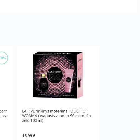
70%
icorn
LA RIVE rinkinys moterims TOUCH OF
nas,
WOMAN (kvapusis vanduo 90 ml+dušo
želė 100 ml)
13,99 €