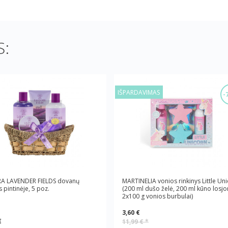
:
IŠPARDAVIMAS
-
A LAVENDER FIELDS dovanų
MARTINELIA vonios rinkinys Little Un
s pintinėje, 5 poz.
(200 ml dušo želė, 200 ml kūno losjo
2x100 g vonios burbulai)
3,60 €
€
11,99 €
*