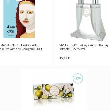
MASTERPIECES kaukė veidui,
VIVIAN GRAY Rinkinys kūnui "Baltieji
, akių vokams su kolagenu, 30 g
kristalai", 2x250ml
15,99 €
-35%