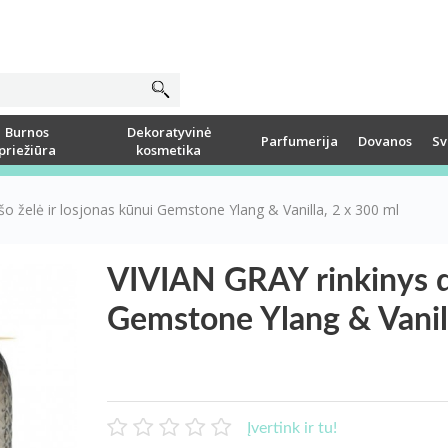
Burnos
Dekoratyvinė
Parfumerija
Dovanos
Sv
priežiūra
kosmetika
o želė ir losjonas kūnui Gemstone Ylang & Vanilla, 2 x 300 ml
VIVIAN GRAY rinkinys du
Gemstone Ylang & Vanill
Įvertink ir tu!