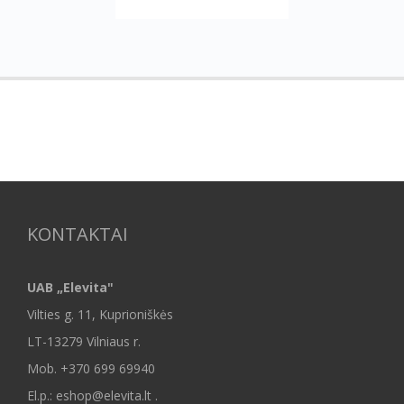
KONTAKTAI
UAB „Elevita"
Vilties g. 11, Kuprioniškės
LT-13279 Vilniaus r.
Mob.
+370 699 69940
El.p.: eshop@elevita.lt .