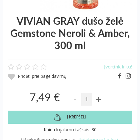
VIVIAN GRAY dušo želė
Gemstone Neroli & Amber,
300 ml
Įvertink ir tu!
Pridėti prie pageidavimų
-
+
7,49 €
Į KREPŠELĮ
Kaina lojalumo taškais: 30
Užsakę šias prekes gausite:
1lojalumo taškų(us).