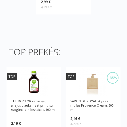
2,99 €
4,99 €
*
TOP PREKĖS:
TOP
TOP
-35%
THE DOCTOR varnalėšų
SAVON DE ROYAL skystas
aliejus plaukams stiprinti su
muilas Provence Cream, 500
svogūnais ir česnakais, 100 ml
ml
2,46 €
2,19 €
3,79 €
*