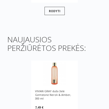
RODYTI
NAUJAUSIOS
PERŽIŪRĖTOS PREKĖS:
VIVIAN GRAY dušo želė
Gemstone Neroli & Amber,
300 ml
7,49 €