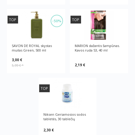
TOP
TOP
-50%
SAVON DE ROYAL skystas
MARION dažantis šampūnas.
muilas Green, 500 ml
Kavos ruda 53, 40 ml
3,00 €
2,19 €
5,99 €
*
TOP
Niksen Geriamosios sodos
tabletės, 30 tablečių
2,30 €