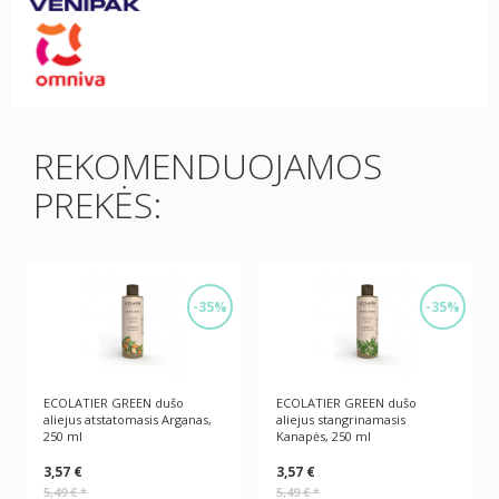
REKOMENDUOJAMOS
PREKĖS:
-35%
-35%
ECOLATIER GREEN dušo
ECOLATIER GREEN dušo
aliejus atstatomasis Arganas,
aliejus stangrinamasis
250 ml
Kanapės, 250 ml
3,57 €
3,57 €
5,49 €
*
5,49 €
*