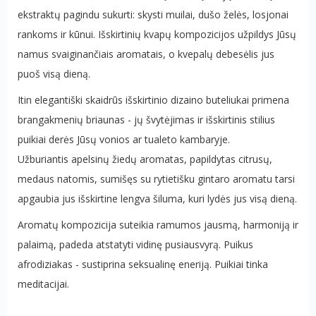
ekstraktų pagindu sukurti: skysti muilai, dušo želės, losjonai
rankoms ir kūnui. Išskirtinių kvapų kompozicijos užpildys Jūsų
namus svaiginančiais aromatais, o kvepalų debesėlis jus
puoš visą dieną.
Itin elegantiški skaidrūs išskirtinio dizaino buteliukai primena
brangakmenių briaunas - jų švytėjimas ir išskirtinis stilius
puikiai derės Jūsų vonios ar tualeto kambaryje.
Užburiantis apelsinų žiedų aromatas, papildytas citrusų,
medaus natomis, sumišęs su rytietišku gintaro aromatu tarsi
apgaubia jus išskirtine lengva šiluma, kuri lydės jus visą dieną.
Aromatų kompozicija suteikia ramumos jausmą, harmoniją ir
palaimą, padeda atstatyti vidinę pusiausvyrą. Puikus
afrodiziakas - sustiprina seksualinę eneriją. Puikiai tinka
meditacijai.