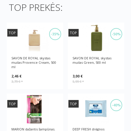
TOP PREKĖS:
TOP
TOP
-35%
-50%
SAVON DE ROYAL skystas
SAVON DE ROYAL skystas
muilas Provence Cream, 500
muilas Green, 500 ml
ml
2,46 €
3,00 €
3,79 €
*
5,99 €
*
TOP
TOP
-40%
MARION dažantis šampūnas.
DEEP FRESH drėgnos