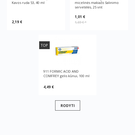
Kavos ruda 53, 40 ml
micelinės makiažo šalinimo
servetėlės, 25 vnt
1,01 €
2,19 €
1,69 €
*
TOP
911 FORMIC ACID AND
COMFREY gelis kūnui, 100 ml
4,49 €
RODYTI