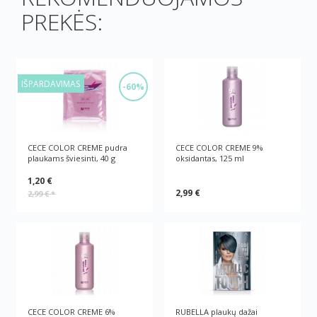
PREKĖS:
IŠPARDAVIMAS
-60%
CECE COLOR CREME pudra
CECE COLOR CREME 9%
plaukams šviesinti, 40 g
oksidantas, 125 ml
1,20 €
2,99 €
2,99 €
*
CECE COLOR CREME 6%
RUBELLA plaukų dažai