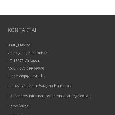
KONTAKTAI
UAB „Elevita"
Vilties g. 11, Kuprioniškės
LT-13279 Vilniaus r.
Mob.
+370 699 69940
El.p.: eshop@elevita.lt .
El. PAŠTAS tik el. užsakymų klausimais
Dėl bendros informacijos: administrator@elevita.lt
Darbo laikas: