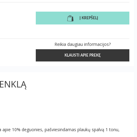
Į KREPŠELĮ
Reikia daugiau informacijos?
KLAUSTI APIE PREKĘ
ŽENKLĄ
ia apie 10% deguonies, pašviesindamas plaukų spalvą 1 tonu,