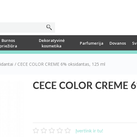
Burnos
Dekoratyvinė
Parfumerija
Dovanos
Sv
priežiūra
kosmetika
sidantai
/
CECE COLOR CREME 6% oksidantas, 125 ml
CECE COLOR CREME 6% 
Įvertink ir tu!