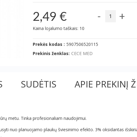
-
+
2,49 €
Kaina lojalumo taškais: 10
Prekės kodas :
5907506520115
Prekinis ženklas:
CECE MED
S
SUDĖTIS
APIE PREKINĮ 
ūrų metu. Tinka profesionaliam naudojimui.
syti nuo planuojamo plaukų šviesinimo efekto. 3% oksidantas išskir