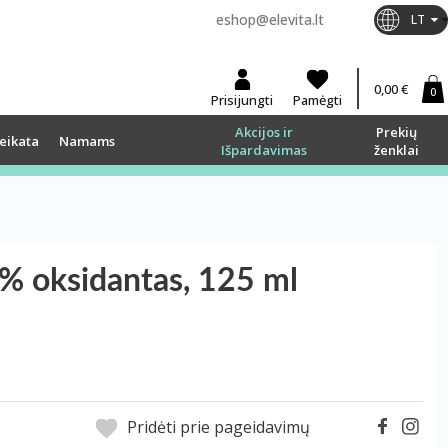
eshop@elevita.lt
LT
0,00 €
0
Prisijungti
Pamėgti
Akcijos ir
Prekių
eikata
Namams
Išpardavimas
ženklai
oksidantas, 125 ml
Pridėti prie pageidavimų