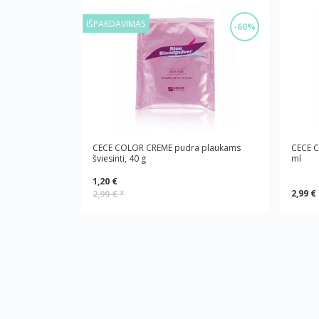
IŠPARDAVIMAS
-60%
CECE COLOR CREME pudra plaukams
CECE C
šviesinti, 40 g
ml
1,20 €
2,99 €
2,99 €
*