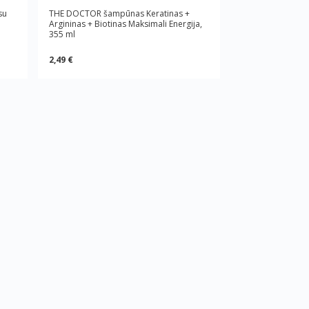
su
THE DOCTOR šampūnas Keratinas +
Argininas + Biotinas Maksimali Energija,
355 ml
2,49 €