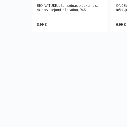
BIO NATURELL šampūnas plaukams su
ONCEM
ricinos aliejumi ir keratinu, 946 ml
tušas 
3,99 €
9,99 €