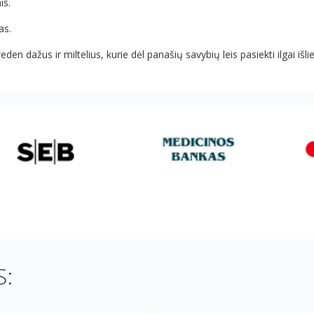
is.
as.
ažus ir miltelius, kurie dėl panašių savybių leis pasiekti ilgai išlie
: