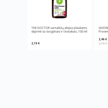
THE DOCTOR varnalėšų aliejus plaukams
SAVON 
stiprinti su svogūnais ir česnakais, 100 ml
Proven
2,46 €
2,19 €
3,79 €