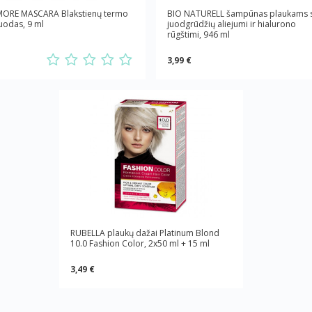
ORE MASCARA Blakstienų termo
BIO NATURELL šampūnas plaukams 
juodas, 9 ml
juodgrūdžių aliejumi ir hialurono
rūgštimi, 946 ml
3,99 €
RUBELLA plaukų dažai Platinum Blond
10.0 Fashion Color, 2x50 ml + 15 ml
3,49 €