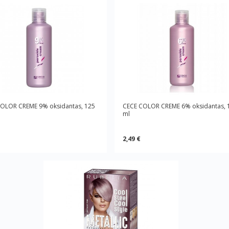
OLOR CREME 9% oksidantas, 125
CECE COLOR CREME 6% oksidantas, 
ml
2,49 €