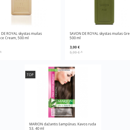
DE ROYAL skystas muilas
SAVON DE ROYAL skystas muilas Gre
ce Cream, 500 ml
500 ml
3,00 €
*
5,99 €
*
TOP
MARION dažantis šampūnas. Kavos ruda
53, 40 ml