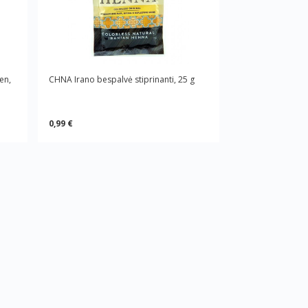
en,
CHNA Irano bespalvė stiprinanti, 25 g
0,99 €