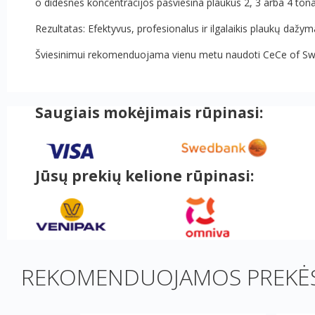
o didesnės koncentracijos pašviesina plaukus 2, 3 arba 4 tona
Rezultatas: Efektyvus, profesionalus ir ilgalaikis plaukų dažym
Šviesinimui rekomenduojama vienu metu naudoti CeCe of Sweden d
Saugiais mokėjimais rūpinasi:
Jūsų prekių kelione rūpinasi:
REKOMENDUOJAMOS PREKĖS