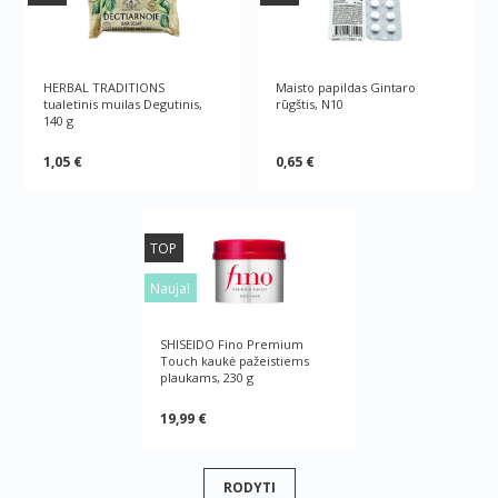
HERBAL TRADITIONS
Maisto papildas Gintaro
tualetinis muilas Degutinis,
rūgštis, N10
140 g
1,05 €
0,65 €
TOP
Nauja!
SHISEIDO Fino Premium
Touch kaukė pažeistiems
plaukams, 230 g
19,99 €
RODYTI