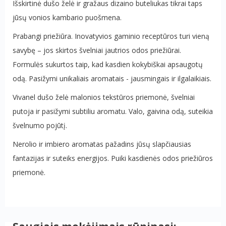
Išskirtinė dušo želė ir gražaus dizaino buteliukas tikrai taps
jūsų vonios kambario puošmena.
Prabangi priežiūra. Inovatyvios gaminio receptūros turi vieną
savybę – jos skirtos švelniai jautrios odos priežiūrai.
Formulės sukurtos taip, kad kasdien kokybiškai apsaugotų
odą. Pasižymi unikaliais aromatais - jausmingais ir ilgalaikiais.
Vivanel dušo želė malonios tekstūros priemonė, švelniai
putoja ir pasižymi subtiliu aromatu. Valo, gaivina odą, suteikia
švelnumo pojūtį.
Nerolio ir imbiero aromatas pažadins jūsų slapčiausias
fantazijas ir suteiks energijos. Puiki kasdienės odos priežiūros
priemonė.