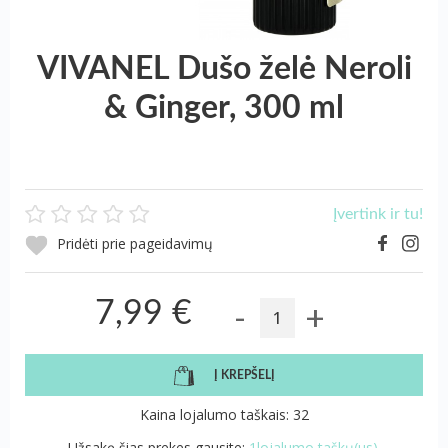
VIVANEL Dušo želė Neroli
& Ginger, 300 ml
Įvertink ir tu!
Pridėti prie pageidavimų
-
+
7,99 €
Į KREPŠELĮ
Kaina lojalumo taškais: 32
Užsakę šias prekes gausite:
1lojalumo taškų(us).