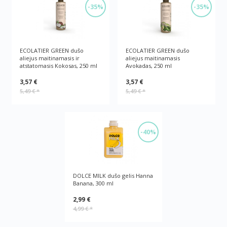
-35%
-35%
ECOLATIER GREEN dušo
ECOLATIER GREEN dušo
aliejus maitinamasis ir
aliejus maitinamasis
atstatomasis Kokosas, 250 ml
Avokadas, 250 ml
3,57 €
3,57 €
5,49 €
*
5,49 €
*
-40%
DOLCE MILK dušo gelis Hanna
Banana, 300 ml
2,99 €
4,99 €
*