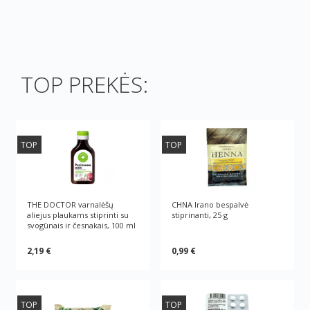
TOP PREKĖS:
TOP
TOP
THE DOCTOR varnalėšų
CHNA Irano bespalvė
aliejus plaukams stiprinti su
stiprinanti, 25 g
svogūnais ir česnakais, 100 ml
2,19 €
0,99 €
TOP
TOP