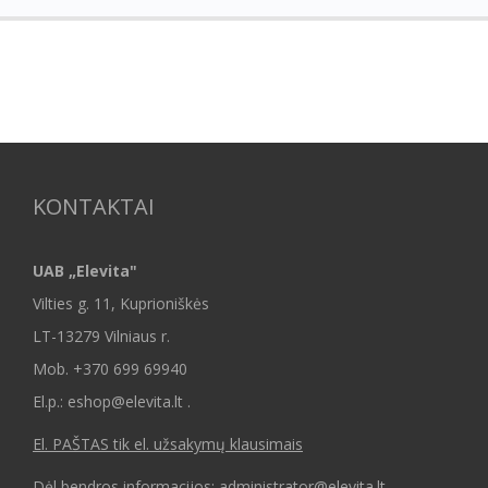
KONTAKTAI
UAB „Elevita"
Vilties g. 11, Kuprioniškės
LT-13279 Vilniaus r.
Mob.
+370 699 69940
El.p.: eshop@elevita.lt .
El. PAŠTAS tik el. užsakymų klausimais
Dėl bendros informacijos: administrator@elevita.lt