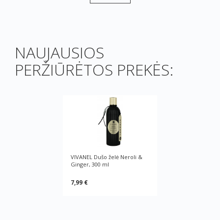
NAUJAUSIOS
PERŽIŪRĖTOS PREKĖS:
VIVANEL Dušo želė Neroli &
Ginger, 300 ml
7,99 €