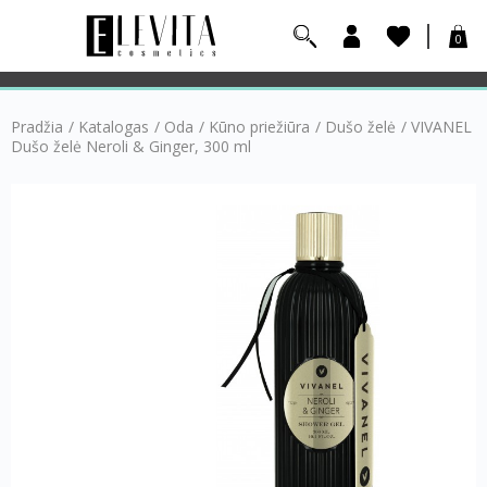
0
Pradžia
/
Katalogas
/
Oda
/
Kūno priežiūra
/
Dušo želė
/
VIVANEL
Dušo želė Neroli & Ginger, 300 ml