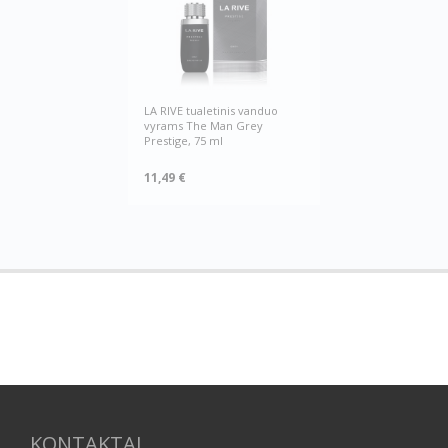
LA RIVE tualetinis vanduo
vyrams The Man Grey
Prestige, 75 ml
11,49 €
KONTAKTAI