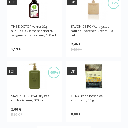
TOP
TOP
-35%
THE DOCTOR varnalėšų
SAVON DE ROYAL skystas
aliejus plaukams stiprinti su
muilas Provence Cream, 500
svogūnais ir česnakais, 100 ml
ml
2,46 €
2,19 €
3,79 €
*
TOP
TOP
-50%
SAVON DE ROYAL skystas
CHNA Irano bespalvė
muilas Green, 500 ml
stiprinanti, 25 g
3,00 €
0,99 €
5,99 €
*