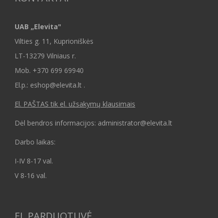
UAB „Elevita"
Vilties g. 11, Kuprioniškės
LT-13279 Vilniaus r.
Mob.
+370 699 69940
El.p.: eshop@elevita.lt .
El. PAŠTAS tik el. užsakymų klausimais
Dėl bendros informacijos: administrator@elevita.lt
Darbo laikas:
I-IV 8-17 val.
V 8-16 val.
EL.PARDUOTUVĖ