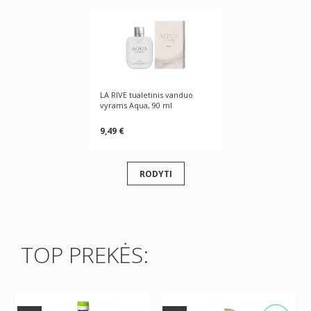
LA RIVE tualetinis vanduo
vyrams Aqua, 90 ml
9,49 €
RODYTI
TOP PREKĖS: