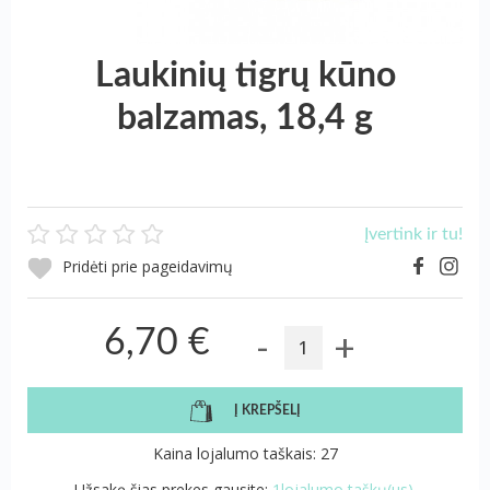
Laukinių tigrų kūno
balzamas, 18,4 g
Įvertink ir tu!
Pridėti prie pageidavimų
-
+
6,70 €
Į KREPŠELĮ
Kaina lojalumo taškais: 27
Užsakę šias prekes gausite:
1lojalumo taškų(us).