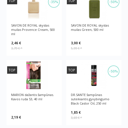
TOP
TOP
-35%
-50%
SAVON DE ROYAL skystas
SAVON DE ROYAL skystas
muilas Provence Cream, 500
muilas Green, 500 ml
ml
2,46 €
3,00 €
3,79 €
*
5,99 €
*
TOP
TOP
-50%
MARION dažantis šampūnas.
DR.SANTE šampūnas
Kavos ruda 53, 40 ml
suteikiantis gyvybingumo
Black Castor Oil, 250 ml
1,85 €
2,19 €
3,69 €
*