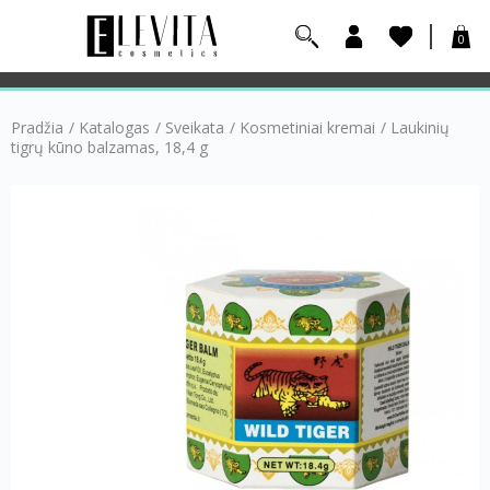
0
Pradžia
/
Katalogas
/
Sveikata
/
Kosmetiniai kremai
/
Laukinių
tigrų kūno balzamas, 18,4 g