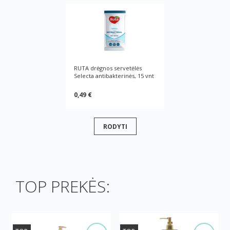
RUTA drėgnos servetėlės
Selecta antibakterinės, 15 vnt
0,49 €
RODYTI
TOP PREKĖS: