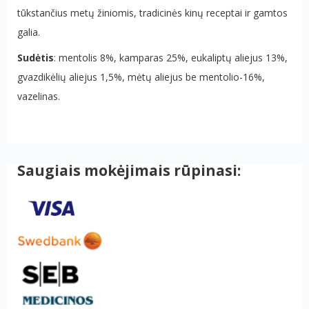
tūkstančius metų žiniomis, tradicinės kinų receptai ir gamtos
galia.
Sudėtis
: mentolis 8%, kamparas 25%, eukaliptų aliejus 13%,
gvazdikėlių aliejus 1,5%, mėtų aliejus be mentolio-16%,
vazelinas.
Saugiais mokėjimais rūpinasi: