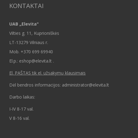
KONTAKTAI
UAB „Elevita"
Vilties g. 11, Kuprioniškės
LT-13279 Vilniaus r.
Mob.
+370 699 69940
El.p.: eshop@elevita.lt .
El. PAŠTAS tik el. užsakymų klausimais
Dėl bendros informacijos: administrator@elevita.lt
Darbo laikas:
I-IV 8-17 val.
V 8-16 val.