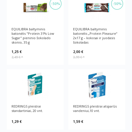
-50%
-50%
EQUILIBRA baltyminis
EQUILIBRA baltyminis
batonėlis "Protein 31% Low
batonėlis „Protein Pleasure“
Sugar" pieninio šokolado
2x17 g – kokosai ir juodasis
skonio, 35 g
šokoladas
1,25 €
2,00 €
2,49 €
*
3,99 €
*
REDRINGS pleistrai
REDRINGS pleistrai atsparūs
standartiniai, 20 vnt.
vandeniui,10 vnt.
1,29 €
1,59 €