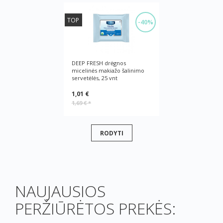
TOP
-40%
DEEP FRESH drėgnos
micelinės makiažo šalinimo
servetėlės, 25 vnt
1,01 €
1,69 €
*
RODYTI
NAUJAUSIOS
PERŽIŪRĖTOS PREKĖS: