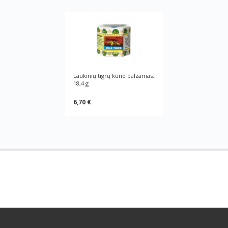
Laukinių tigrų kūno balzamas,
18,4 g
6,70 €