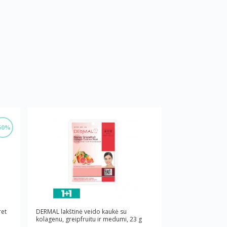
50%
ret
DERMAL lakštinė veido kaukė su
kolagenu, greipfruitu ir medumi, 23 g