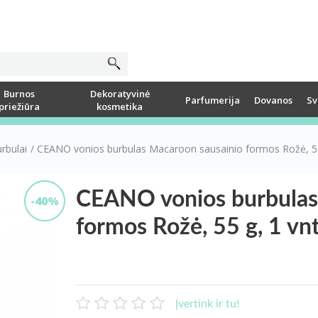
Burnos
Dekoratyvinė
Parfumerija
Dovanos
Sv
priežiūra
kosmetika
rbulai
/
CEANO vonios burbulas Macaroon sausainio formos Rožė, 55 
CEANO vonios burbulas
-40%
formos Rožė, 55 g, 1 vnt
Įvertink ir tu!