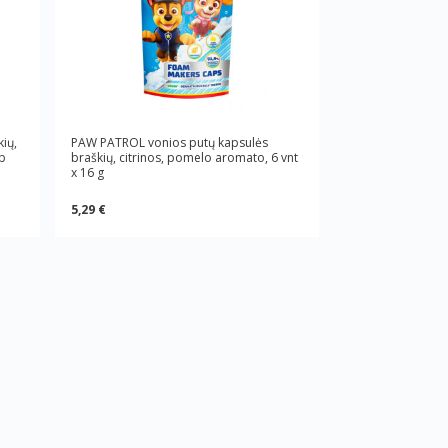
ių,
PAW PATROL vonios putų kapsulės
ub
braškių, citrinos, pomelo aromato, 6 vnt
x 16 g
5,29 €