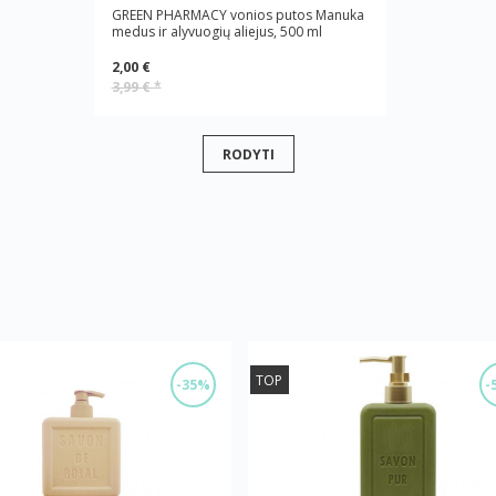
GREEN PHARMACY vonios putos Manuka
medus ir alyvuogių aliejus, 500 ml
2,00 €
3,99 €
*
RODYTI
TOP
-35%
-