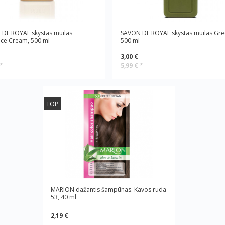
DE ROYAL skystas muilas
SAVON DE ROYAL skystas muilas Gre
ce Cream, 500 ml
500 ml
3,00 €
*
5,99 €
*
TOP
MARION dažantis šampūnas. Kavos ruda
53, 40 ml
2,19 €