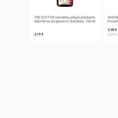
THE DOCTOR varnalėšų aliejus plaukams
SAVON 
stiprinti su svogūnais ir česnakais, 100 ml
Proven
2,46 €
2,19 €
3,79 €