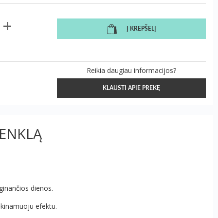
+
Į KREPŠELĮ
Reikia daugiau informacijos?
KLAUSTI APIE PREKĘ
ŽENKLĄ
rginančios dienos.
rėkinamuoju efektu.