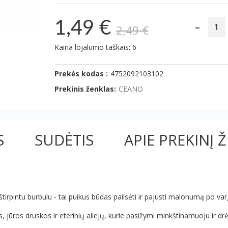
-
1,49 €
2,49 €
Kaina lojalumo taškais: 6
Prekės kodas :
4752092103102
Prekinis ženklas:
CEANO
S
SUDĖTIS
APIE PREKINĮ 
tirpintu burbulu - tai puikus būdas pailsėti ir pajusti malonumą po va
 jūros druskos ir eterinių aliejų, kurie pasižymi minkštinamuoju ir d