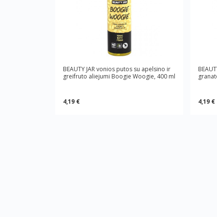
BEAUTY JAR vonios putos su apelsino ir
BEAUTY
greifruto aliejumi Boogie Woogie, 400 ml
granat
4,19 €
4,19 €