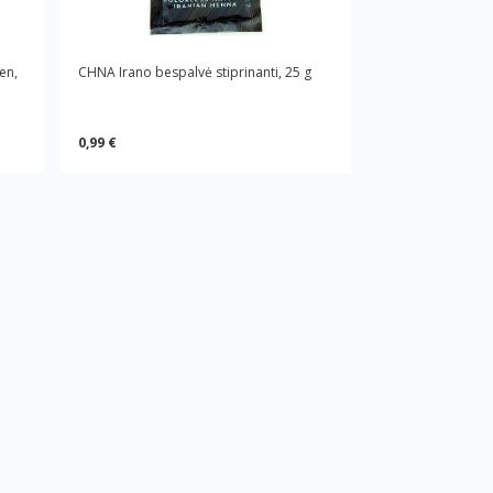
en,
CHNA Irano bespalvė stiprinanti, 25 g
0,99 €