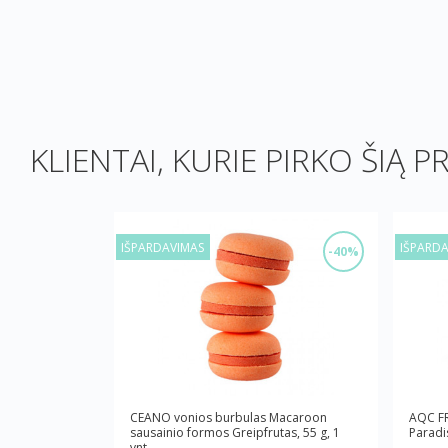
KLIENTAI, KURIE PIRKO ŠIĄ P
IŠPARDAVIMAS
IŠPARD
-40%
CEANO vonios burbulas Macaroon
AQC FR
sausainio formos Greipfrutas, 55 g, 1
Paradi
vnt.