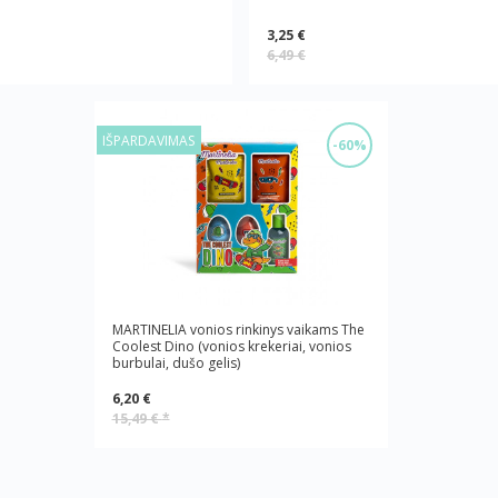
3,25 €
6,49 €
IŠPARDAVIMAS
-60%
MARTINELIA vonios rinkinys vaikams The
Coolest Dino (vonios krekeriai, vonios
burbulai, dušo gelis)
6,20 €
15,49 €
*