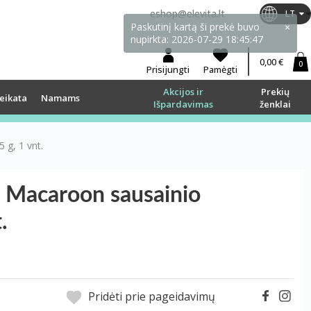
eshop@elevita.lt
LT
0,00 €
0
Prisijungti
Pamėgti
Akcijos ir
Prekių
eikata
Namams
Išpardavimas
ženklai
g, 1 vnt.
 Macaroon sausainio
.
Pridėti prie pageidavimų