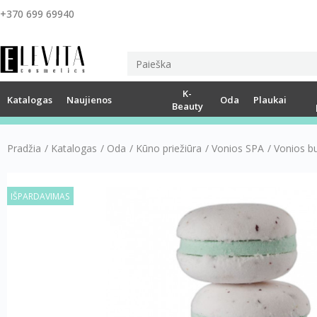
+370 699 69940
K-
Katalogas
Naujienos
Oda
Plaukai
Beauty
Pradžia
/
Katalogas
/
Oda
/
Kūno priežiūra
/
Vonios SPA
/
Vonios bu
IŠPARDAVIMAS