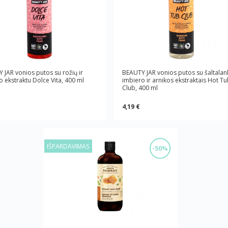
 JAR vonios putos su rožių ir
BEAUTY JAR vonios putos su šaltalank
o ekstraktu Dolce Vita, 400 ml
imbiero ir arnikos ekstraktais Hot T
Club, 400 ml
4,19 €
IŠPARDAVIMAS
-50%