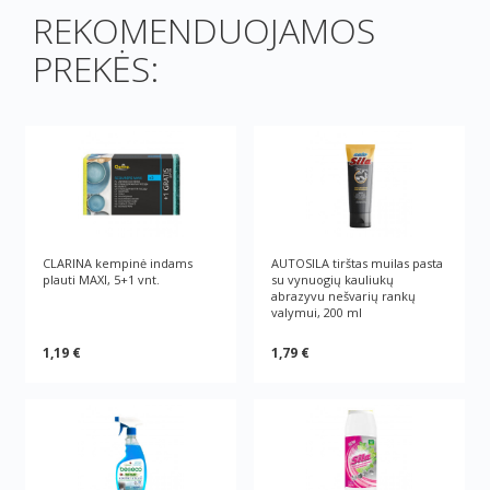
REKOMENDUOJAMOS
PREKĖS:
CLARINA kempinė indams
AUTOSILA tirštas muilas pasta
plauti MAXI, 5+1 vnt.
su vynuogių kauliukų
abrazyvu nešvarių rankų
valymui, 200 ml
1,19 €
1,79 €