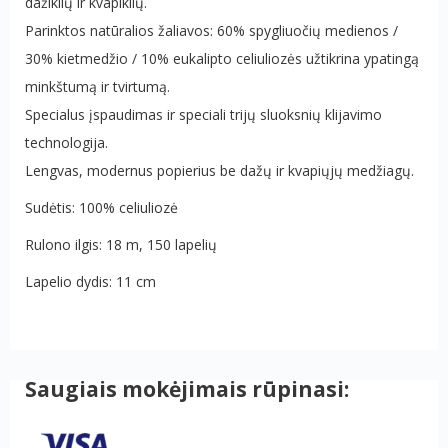
dažiklių ir kvapiklių.
Parinktos natūralios žaliavos: 60% spygliuočių medienos /
30% kietmedžio / 10% eukalipto celiuliozės užtikrina ypatingą
minkštumą ir tvirtumą.
Specialus įspaudimas ir speciali trijų sluoksnių klijavimo
technologija.
Lengvas, modernus popierius be dažų ir kvapiųjų medžiagų.
Sudėtis: 100% celiuliozė
Rulono ilgis: 18 m, 150 lapelių
Lapelio dydis: 11 cm
Saugiais mokėjimais rūpinasi: