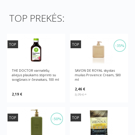
TOP PREKĖS:
TOP
TOP
-35%
THE DOCTOR varnalėšų
SAVON DE ROYAL skystas
aliejus plaukams stiprinti su
muilas Provence Cream, 500
svogūnais ir česnakais, 100 ml
ml
2,46 €
2,19 €
3,79 €
*
TOP
TOP
-50%