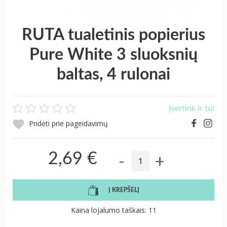
RUTA tualetinis popierius
Pure White 3 sluoksnių
baltas, 4 rulonai
Įvertink ir tu!
Pridėti prie pageidavimų
-
+
2,69 €
Į KREPŠELĮ
Kaina lojalumo taškais: 11