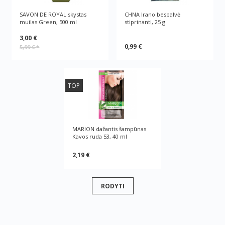
SAVON DE ROYAL skystas
CHNA Irano bespalvė
muilas Green, 500 ml
stiprinanti, 25 g
3,00 €
0,99 €
5,99 €
*
TOP
MARION dažantis šampūnas.
Kavos ruda 53, 40 ml
2,19 €
RODYTI