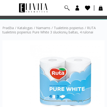
0
Pradžia
/
Katalogas
/
Namams
/
Tualetinis popierius
/
RUTA
tualetinis popierius Pure White 3 sluoksnių baltas, 4 rulonai