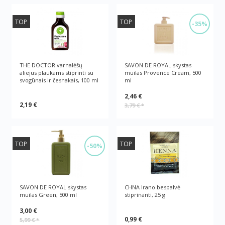
TOP
TOP
-35%
THE DOCTOR varnalėšų
SAVON DE ROYAL skystas
aliejus plaukams stiprinti su
muilas Provence Cream, 500
svogūnais ir česnakais, 100 ml
ml
2,46 €
2,19 €
3,79 €
*
TOP
TOP
-50%
SAVON DE ROYAL skystas
CHNA Irano bespalvė
muilas Green, 500 ml
stiprinanti, 25 g
3,00 €
0,99 €
5,99 €
*