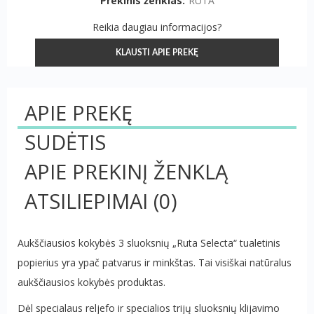
Prekinis ženklas:
RUTA
Reikia daugiau informacijos?
KLAUSTI APIE PREKĘ
APIE PREKĘ
SUDĖTIS
APIE PREKINĮ ŽENKLĄ
ATSILIEPIMAI
(0)
Aukščiausios kokybės 3 sluoksnių „Ruta Selecta“ tualetinis
popierius yra ypač patvarus ir minkštas. Tai visiškai natūralus
aukščiausios kokybės produktas.
Dėl specialaus reljefo ir specialios trijų sluoksnių klijavimo