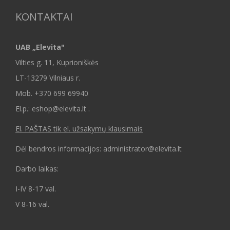
KONTAKTAI
UAB „Elevita"
Vilties g. 11, Kuprioniškės
LT-13279 Vilniaus r.
Mob.
+370 699 69940
El.p.: eshop@elevita.lt .
El. PAŠTAS tik el. užsakymų klausimais
Dėl bendros informacijos: administrator@elevita.lt
Darbo laikas:
I-IV 8-17 val.
V 8-16 val.