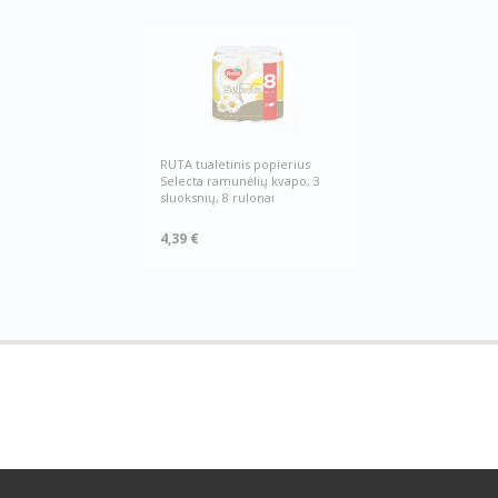
RUTA tualetinis popierius
Selecta ramunėlių kvapo, 3
sluoksnių, 8 rulonai
4,39 €