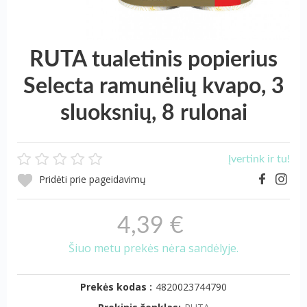
RUTA tualetinis popierius
Selecta ramunėlių kvapo, 3
sluoksnių, 8 rulonai
Įvertink ir tu!
Pridėti prie pageidavimų
4,39 €
Šiuo metu prekės nėra sandėlyje.
Prekės kodas :
4820023744790