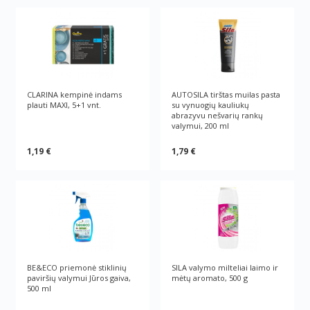
CLARINA kempinė indams
AUTOSILA tirštas muilas pasta
plauti MAXI, 5+1 vnt.
su vynuogių kauliukų
abrazyvu nešvarių rankų
valymui, 200 ml
1,19 €
1,79 €
BE&ECO priemonė stiklinių
SILA valymo milteliai laimo ir
paviršių valymui Jūros gaiva,
mėtų aromato, 500 g
500 ml