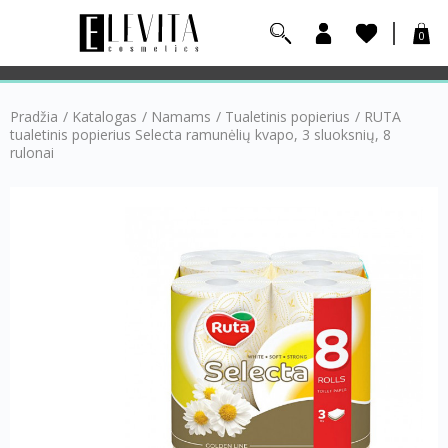
0
Pradžia
/
Katalogas
/
Namams
/
Tualetinis popierius
/
RUTA
tualetinis popierius Selecta ramunėlių kvapo, 3 sluoksnių, 8
rulonai