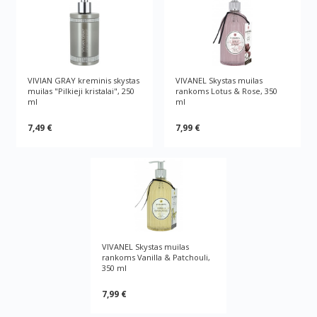
VIVIAN GRAY kreminis skystas
VIVANEL Skystas muilas
muilas "Pilkieji kristalai", 250
rankoms Lotus & Rose, 350
ml
ml
7,49 €
7,99 €
VIVANEL Skystas muilas
rankoms Vanilla & Patchouli,
350 ml
7,99 €