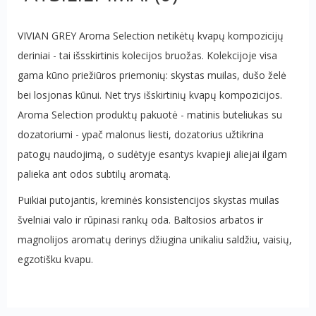
VIVIAN GREY Aroma Selection netikėtų kvapų kompozicijų
deriniai - tai išsskirtinis kolecijos bruožas. Kolekcijoje visa
gama kūno priežiūros priemonių: skystas muilas, dušo želė
bei losjonas kūnui. Net trys išskirtinių kvapų kompozicijos.
Aroma Selection produktų pakuotė - matinis buteliukas su
dozatoriumi - ypač malonus liesti, dozatorius užtikrina
patogų naudojimą, o sudėtyje esantys kvapieji aliejai ilgam
palieka ant odos subtilų aromatą.
Puikiai putojantis, kreminės konsistencijos skystas muilas
švelniai valo ir rūpinasi rankų oda. Baltosios arbatos ir
magnolijos aromatų derinys džiugina unikaliu saldžiu, vaisių,
egzotišku kvapu.