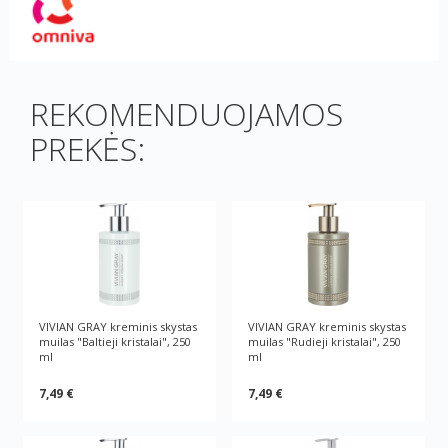
REKOMENDUOJAMOS
PREKĖS:
VIVIAN GRAY kreminis skystas
VIVIAN GRAY kreminis skystas
muilas "Baltieji kristalai", 250
muilas "Rudieji kristalai", 250
ml
ml
7,49 €
7,49 €