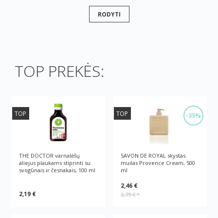
RODYTI
TOP PREKĖS:
TOP
TOP
-35%
THE DOCTOR varnalėšų
SAVON DE ROYAL skystas
aliejus plaukams stiprinti su
muilas Provence Cream, 500
svogūnais ir česnakais, 100 ml
ml
2,46 €
2,19 €
3,79 €
*