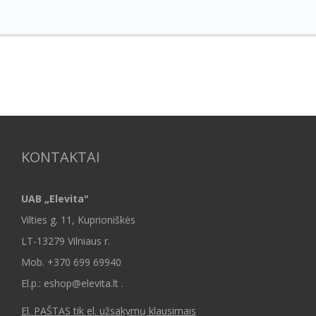
KONTAKTAI
UAB „Elevita"
Vilties g. 11, Kuprioniškės
LT-13279 Vilniaus r.
Mob.
+370 699 69940
El.p.: eshop@elevita.lt .
El. PAŠTAS tik el. užsakymų klausimais