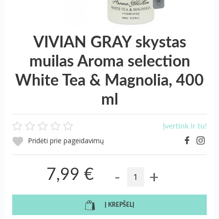
VIVIAN GRAY skystas
muilas Aroma selection
White Tea & Magnolia, 400
ml
Įvertink ir tu!
Pridėti prie pageidavimų
-
+
7,99 €
Į KREPŠELĮ