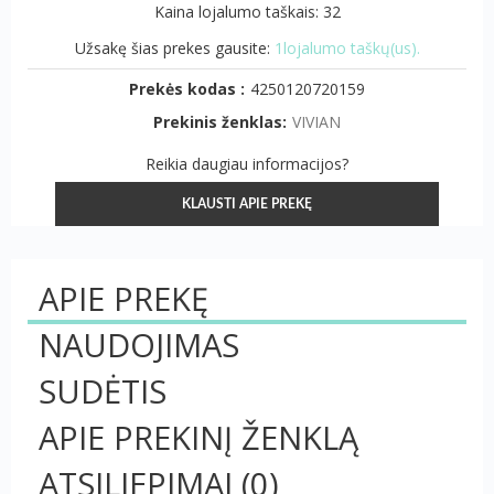
Kaina lojalumo taškais: 32
Užsakę šias prekes gausite:
1lojalumo taškų(us).
Prekės kodas :
4250120720159
Prekinis ženklas:
VIVIAN
Reikia daugiau informacijos?
KLAUSTI APIE PREKĘ
APIE PREKĘ
NAUDOJIMAS
SUDĖTIS
APIE PREKINĮ ŽENKLĄ
ATSILIEPIMAI
(0)