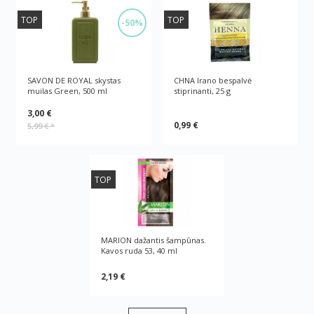
TOP
TOP
-50%
SAVON DE ROYAL skystas
CHNA Irano bespalvė
muilas Green, 500 ml
stiprinanti, 25 g
3,00 €
0,99 €
5,99 €
*
TOP
MARION dažantis šampūnas.
Kavos ruda 53, 40 ml
2,19 €