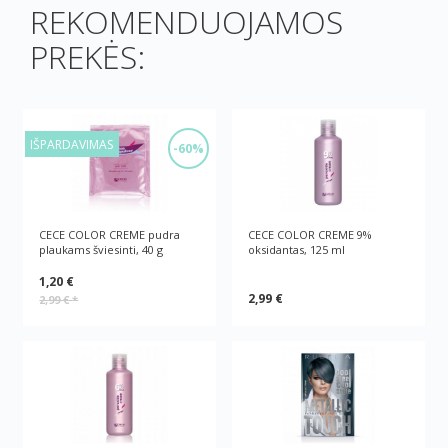
REKOMENDUOJAMOS
PREKĖS:
IŠPARDAVIMAS
-60%
CECE COLOR CREME pudra
CECE COLOR CREME 9%
plaukams šviesinti, 40 g
oksidantas, 125 ml
1,20 €
2,99 €
2,99 €
*