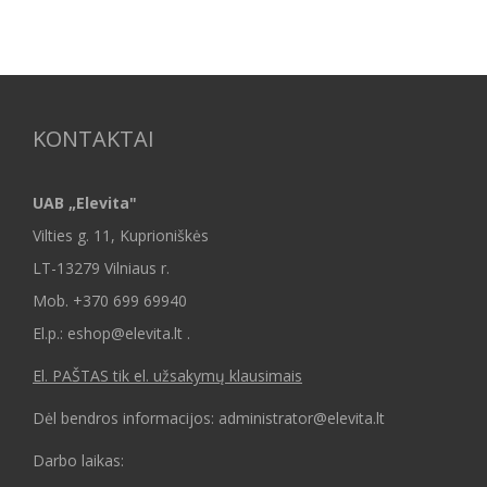
KONTAKTAI
UAB „Elevita"
Vilties g. 11, Kuprioniškės
LT-13279 Vilniaus r.
Mob.
+370 699 69940
El.p.: eshop@elevita.lt .
El. PAŠTAS tik el. užsakymų klausimais
Dėl bendros informacijos: administrator@elevita.lt
Darbo laikas: