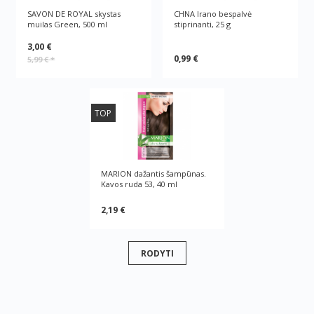
SAVON DE ROYAL skystas
CHNA Irano bespalvė
muilas Green, 500 ml
stiprinanti, 25 g
3,00 €
0,99 €
5,99 €
*
TOP
MARION dažantis šampūnas.
Kavos ruda 53, 40 ml
2,19 €
RODYTI