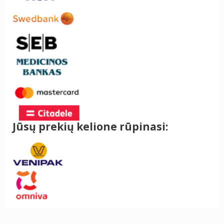
Jūsų prekių kelione rūpinasi: