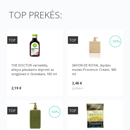
TOP PREKĖS:
TOP
TOP
-35%
THE DOCTOR varnalėšų
SAVON DE ROYAL skystas
aliejus plaukams stiprinti su
muilas Provence Cream, 500
svogūnais ir česnakais, 100 ml
ml
2,46 €
2,19 €
3,79 €
*
TOP
TOP
-50%