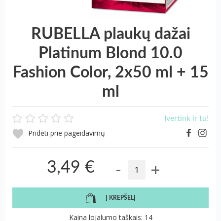
RUBELLA plaukų dažai
Platinum Blond 10.0
Fashion Color, 2x50 ml + 15
ml
Įvertink ir tu!
Pridėti prie pageidavimų
-
+
3,49 €
Į KREPŠELĮ
Kaina lojalumo taškais: 14