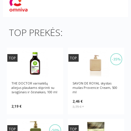
TOP PREKĖS:
TOP
TOP
-35%
THE DOCTOR varnalėšų
SAVON DE ROYAL skystas
aliejus plaukams stiprinti su
muilas Provence Cream, 500
svogūnais ir česnakais, 100 ml
ml
2,46 €
2,19 €
3,79 €
*
TOP
TOP
-50%