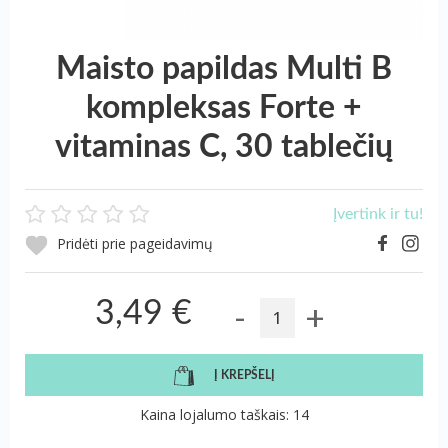
Maisto papildas Multi B
kompleksas Forte +
vitaminas C, 30 tablečių
Įvertink ir tu!
Pridėti prie pageidavimų
-
+
3,49 €
Į KREPŠELĮ
Kaina lojalumo taškais: 14