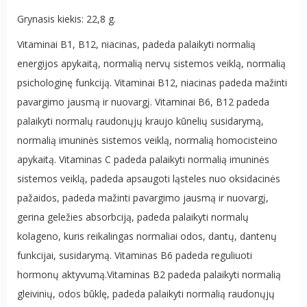
Grynasis kiekis: 22,8 g.
Vitaminai B1, B12, niacinas, padeda palaikyti normalią
energijos apykaitą, normalią nervų sistemos veiklą, normalią
psichologinę funkciją. Vitaminai B12, niacinas padeda mažinti
pavargimo jausmą ir nuovargį. Vitaminai B6, B12 padeda
palaikyti normalų raudonųjų kraujo kūnelių susidarymą,
normalią imuninės sistemos veiklą, normalią homocisteino
apykaitą. Vitaminas C padeda palaikyti normalią imuninės
sistemos veiklą, padeda apsaugoti ląsteles nuo oksidacinės
pažaidos, padeda mažinti pavargimo jausmą ir nuovargį,
gerina geležies absorbciją, padeda palaikyti normalų
kolageno, kuris reikalingas normaliai odos, dantų, dantenų
funkcijai, susidarymą. Vitaminas B6 padeda reguliuoti
hormonų aktyvumą.Vitaminas B2 padeda palaikyti normalią
gleivinių, odos būklę, padeda palaikyti normalią raudonųjų