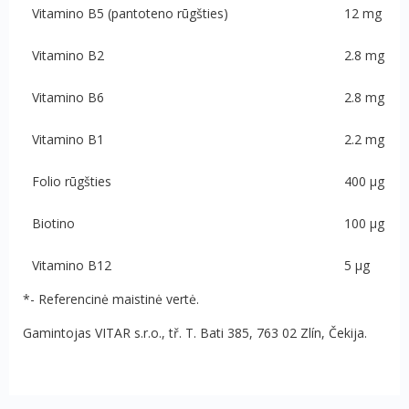
Vitamino B5 (pantoteno rūgšties)
12 mg
Vitamino B2
2.8 mg
Vitamino B6
2.8 mg
Vitamino B1
2.2 mg
Folio rūgšties
400 μg
Biotino
100 μg
Vitamino B12
5
μg
*- Referencinė maistinė vertė.
Gamintojas
VITAR s.r.o., tř. T. Bati 385, 763 02 Zlín, Čekija.