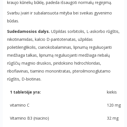
kraujo kūnelių būklę, padeda išsaugoti normalų regėjimą.
Svarbu įvairi ir subalansuota mityba bei sveikas gyvenimo
būdas.
Sudedamosios dalys.
Užpildas sorbitolis, L-askorbo rūgštis,
nikotinamidas,
kalcio D-pantotenatas, užpildas
polietilenglikolis, cianokobalaminas, lipnumą reguliuojanti
medžiaga talkas, lipnumą reguliuojanti medžiaga riebalų
rūgščių magnio druskos, piridoksino hidrochloridas,
riboflavinas, tiamino mononitratas, pteroilmonoglutamo
rūgštis, D-biotinas.
1 tabletėje yra:
kiekis
vitamino C
120 mg
Vitamino B3 (niacino)
32 mg