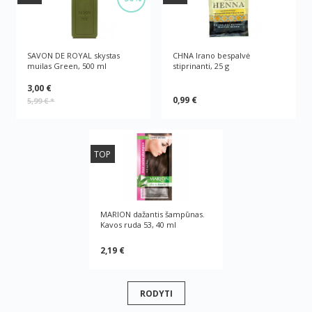
SAVON DE ROYAL skystas
CHNA Irano bespalvė
muilas Green, 500 ml
stiprinanti, 25 g
3,00 €
0,99 €
5,99 €
*
TOP
MARION dažantis šampūnas.
Kavos ruda 53, 40 ml
2,19 €
RODYTI