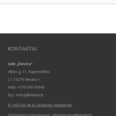
KONTAKTAI
UAB „Elevita"
Vilties g. 11, Kuprioniškės
LT-13279 Vilniaus r.
Mob.
+370 699 69940
El.p.: eshop@elevita.lt .
El. PAŠTAS tik el. užsakymų klausimais
Dėl bendros informacijos: administrator@elevita.lt