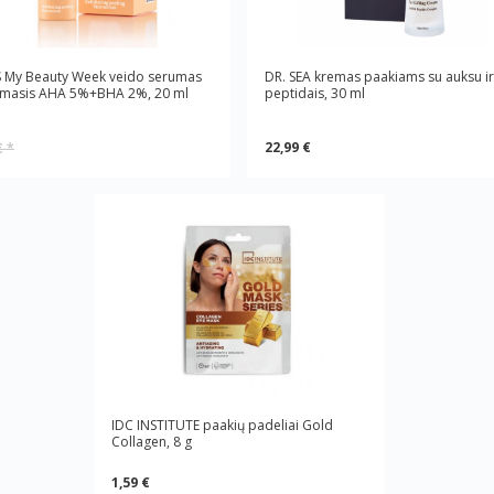
 My Beauty Week veido serumas
DR. SEA kremas paakiams su auksu ir
amasis AHA 5%+BHA 2%, 20 ml
peptidais, 30 ml
22,99 €
€
*
IDC INSTITUTE paakių padeliai Gold
Collagen, 8 g
1,59 €