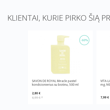
KLIENTAI, KURIE PIRKO ŠIĄ P
-60%
SAVON DE ROYAL Miracle pastel
VITA-L
kondicionierius su biotinu, 500 ml
mg, N
2,80 €
7,99 €
6,99 €
*