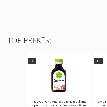
TOP PREKĖS:
TOP
TOP
THE DOCTOR varnalėšų aliejus plaukams
SAVON 
stiprinti su svogūnais ir česnakais, 100 ml
Proven