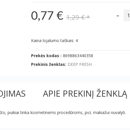
-
0,77 €
1,29 €
*
Kaina lojalumo taškais: 4
Prekės kodas :
8698863440358
Prekinis ženklas:
DEEP FRESH
JIMAS
APIE PREKINĮ ŽENKLĄ
uošto, puikiai tinka kosmetinėms procedūroms, pvz. makiažui nuvalyti.