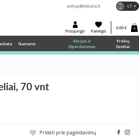
eshop@elevita.lt
LT
0,00 €
0
Prisijungti
Pamėgti
Akcijos ir
Prekių
eikata
Namams
Išpardavimas
ženklai
iai, 70 vnt
Pridėti prie pageidavimų