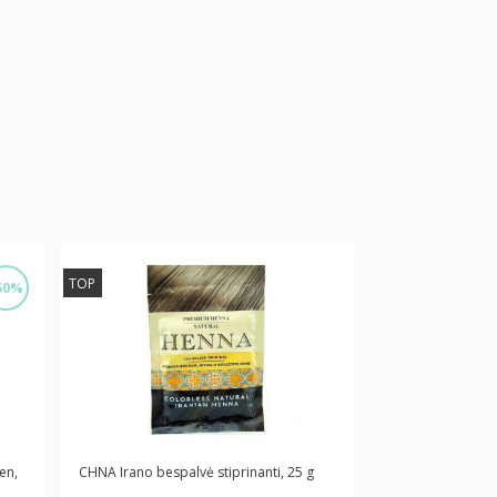
TOP
50%
en,
CHNA Irano bespalvė stiprinanti, 25 g