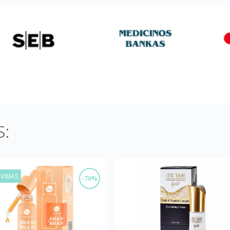
:
AVIMAS
-70%