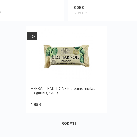
3,00 €
*
5,99 €
*
TOP
HERBAL TRADITIONS tualetinis muilas
Degutinis, 140 g
1,05 €
RODYTI