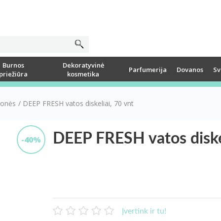
Burnos
Dekoratyvinė
Parfumerija
Dovanos
Sv
priežiūra
kosmetika
monės
/
DEEP FRESH vatos diskeliai, 70 vnt
DEEP FRESH vatos diskel
-40%
Įvertink ir tu!