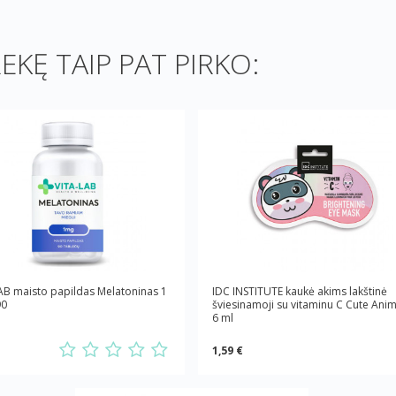
REKĘ TAIP PAT PIRKO:
AB maisto papildas Melatoninas 1
IDC INSTITUTE kaukė akims lakštinė
90
šviesinamoji su vitaminu C Cute Anim
6 ml
1,59 €