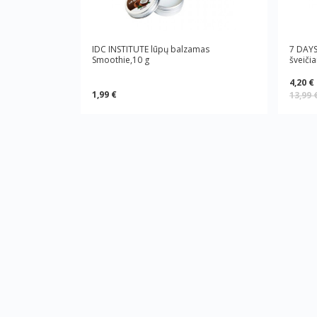
IDC INSTITUTE lūpų balzamas
7 DAYS
Smoothie,10 g
šveiči
4,20 €
1,99 €
13,99 