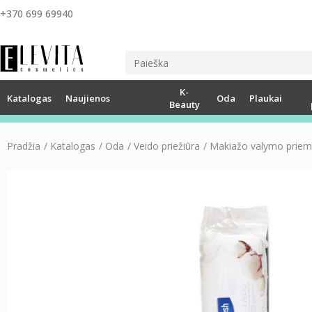
+370 699 69940
K-
Katalogas
Naujienos
Oda
Plaukai
Beauty
Pradžia
/
Katalogas
/
Oda
/
Veido priežiūra
/
Makiažo valymo prie