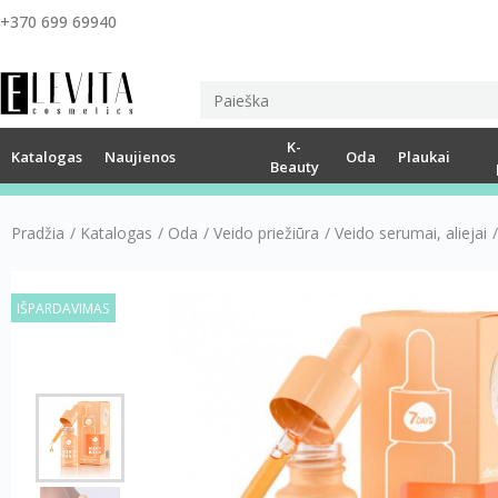
+370 699 69940
K-
Katalogas
Naujienos
Oda
Plaukai
Beauty
Pradžia
/
Katalogas
/
Oda
/
Veido priežiūra
/
Veido serumai, aliejai
/
IŠPARDAVIMAS