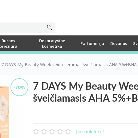
Burnos
Dekoratyvinė
Parfumerija
Dovanos
Sv
priežiūra
kosmetika
7 DAYS My Beauty Week veido serumas šveičiamasis AHA 5%+BHA 
7 DAYS My Beauty Wee
-70%
šveičiamasis AHA 5%+B
Įvertink ir tu!