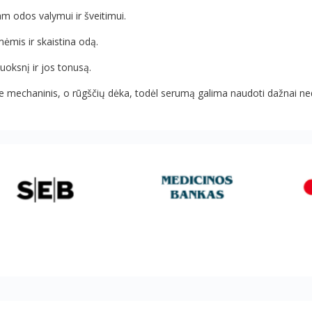
iam odos valymui ir šveitimui.
mėmis ir skaistina odą.
sluoksnį ir jos tonusą.
 ne mechaninis, o rūgščių dėka, todėl serumą galima naudoti dažnai ne