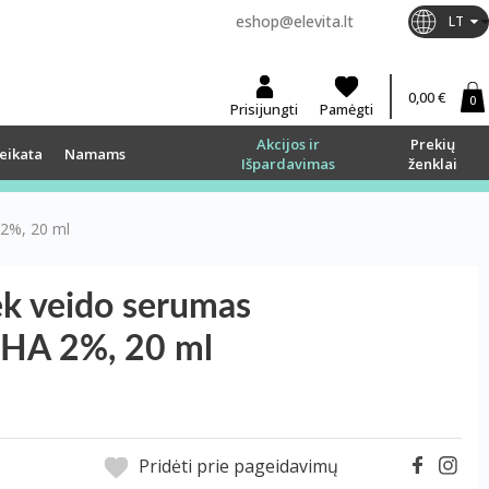
eshop@elevita.lt
LT
0,00 €
0
Prisijungti
Pamėgti
Akcijos ir
Prekių
eikata
Namams
Išpardavimas
ženklai
2%, 20 ml
k veido serumas
HA 2%, 20 ml
Pridėti prie pageidavimų