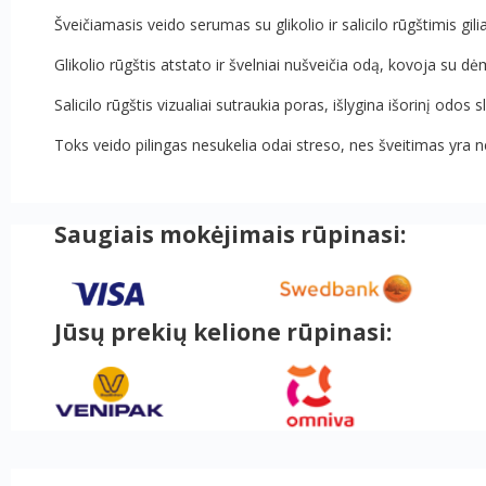
Šveičiamasis veido serumas su glikolio ir salicilo rūgštimis gil
Glikolio rūgštis atstato ir švelniai nušveičia odą, kovoja su dė
Salicilo rūgštis vizualiai sutraukia poras, išlygina išorinį odos 
Toks veido pilingas nesukelia odai streso, nes šveitimas yra
Saugiais mokėjimais rūpinasi:
Jūsų prekių kelione rūpinasi: