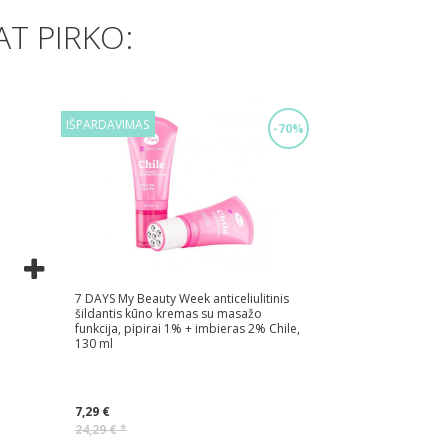
AT PIRKO:
IŠPARDAVIMAS
-70%
7 DAYS My Beauty Week anticeliulitinis
šildantis kūno kremas su masažo
funkcija, pipirai 1% + imbieras 2% Chile,
130 ml
7,29 €
24,29 €
*