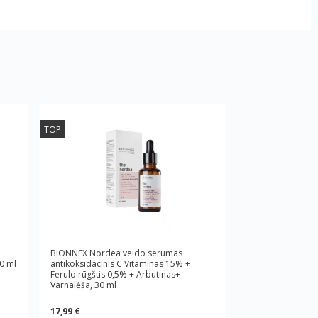
TOP
BIONNEX Nordea veido serumas
30 ml
antikoksidacinis C Vitaminas 15% +
Ferulo rūgštis 0,5% + Arbutinas+
Varnalėša, 30 ml
17,99 €