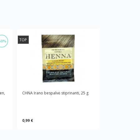
TOP
50%
en,
CHNA Irano bespalvė stiprinanti, 25 g
0,99 €