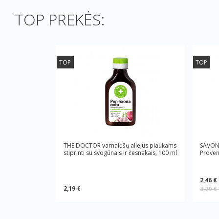
TOP PREKĖS:
TOP
TOP
THE DOCTOR varnalėšų aliejus plaukams
SAVON 
stiprinti su svogūnais ir česnakais, 100 ml
Proven
2,46 €
2,19 €
3,79 €