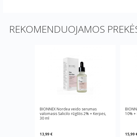
REKOMENDUOJAMOS PREKĖS
BIONNEX Nordea veido serumas
BIONNE
valomasis Salicilo rūgštis 2% + Kerpės,
10% + 
30 ml
13,99 €
15,99 