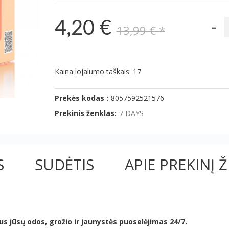
-
4,20 €
13,99 €
*
Kaina lojalumo taškais: 17
Prekės kodas :
8057592521576
Prekinis ženklas:
7 DAYS
S
SUDĖTIS
APIE PREKINĮ 
 jūsų odos, grožio ir jaunystės puoselėjimas 24/7.