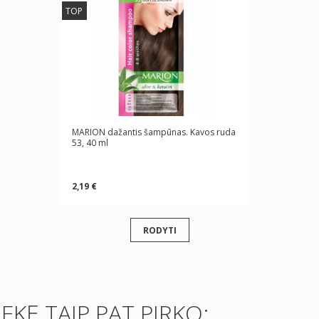
TOP
MARION dažantis šampūnas. Kavos ruda
53, 40 ml
2,19 €
RODYTI
REKĘ TAIP PAT PIRKO: