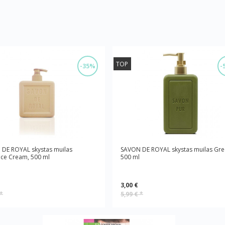
TOP
-35%
-
DE ROYAL skystas muilas
SAVON DE ROYAL skystas muilas Gre
ce Cream, 500 ml
500 ml
3,00 €
*
5,99 €
*