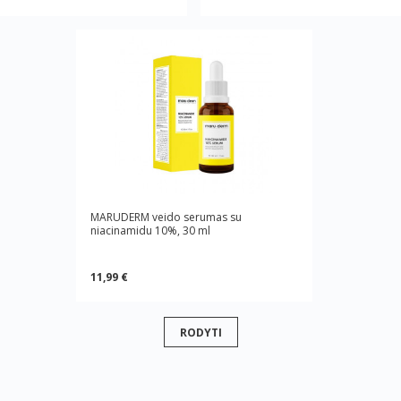
MARUDERM veido serumas su
niacinamidu 10%, 30 ml
11,99 €
RODYTI