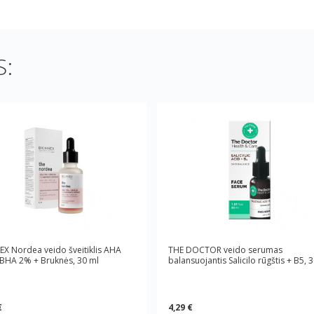
:
X Nordea veido šveitiklis AHA
THE DOCTOR veido serumas
BHA 2% + Bruknės, 30 ml
balansuojantis Salicilo rūgštis + B5, 
€
4,29 €