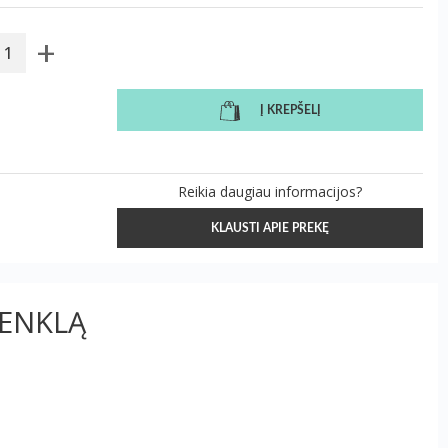
+
Į KREPŠELĮ
Reikia daugiau informacijos?
KLAUSTI APIE PREKĘ
ŽENKLĄ