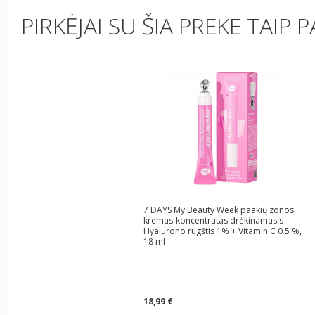
PIRKĖJAI SU ŠIA PREKE TAIP P
7 DAYS My Beauty Week paakių zonos
kremas-koncentratas drėkinamasis
Hyalurono rugštis 1% + Vitamin C 0.5 %,
18 ml
18,99 €