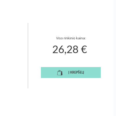
Viso rinkinio kaina:
26,28 €
Į KREPŠELĮ