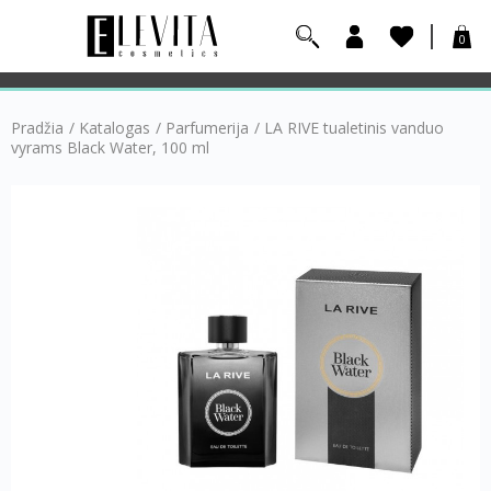
0
Pradžia
/
Katalogas
/
Parfumerija
/
LA RIVE tualetinis vanduo
vyrams Black Water, 100 ml