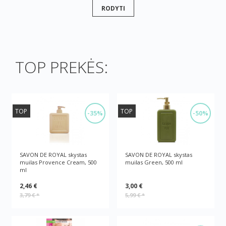
RODYTI
TOP PREKĖS:
TOP
TOP
-35%
-50%
SAVON DE ROYAL skystas
SAVON DE ROYAL skystas
muilas Provence Cream, 500
muilas Green, 500 ml
ml
2,46 €
3,00 €
3,79 €
*
5,99 €
*