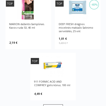
TOP
TOP
-40%
MARION dažantis šampūnas.
DEEP FRESH drėgnos
Kavos ruda 53, 40 ml
micelinės makiažo šalinimo
servetėlės, 25 vnt
1,01 €
2,19 €
1,69 €
*
TOP
911 FORMIC ACID AND
COMFREY gelis kūnui, 100 ml
4,49 €