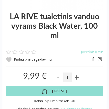
LA RIVE tualetinis vanduo
vyrams Black Water, 100
ml
Įvertink ir tu!
Pridėti prie pageidavimų
-
+
9,99 €
Į KREPŠELĮ
Kaina lojalumo taškais: 40
Užsakę šias prekes gausite:
1lojalumo taškų(us).