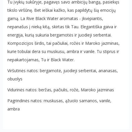
Tu įvykių sukūryje, pagavęs savo ambicijų bangą, pasiekęs
tikslo viršūnę. Bet ieškai kažko, kas papildytų šią emocijų
gamą. La Rive Black Water aromatas - įkvėpiantis,
nepanašus į nieką kitą, skirtas tik Tau. Elegantiška gaiva ir
energija, kurią sukuria bergamotės ir juodieji serbentai.
Kompozicijos širdis, tai pačiuliai, rožės ir Maroko jazminas,
kurie tobulai dera su muskusu, ambra ir vanile. Tu stiprus ir
nepakartojamas, Tu ir Black Water.
Viršutinės natos: bergamotė, juodieji serbentai, ananasas,
obuolys
Vidurinės natos: beržas, pačiulis, rožė, Maroko jazminas
Pagrindinės natos: muskusas, ąžuolo samanos, vanilė,
ambra