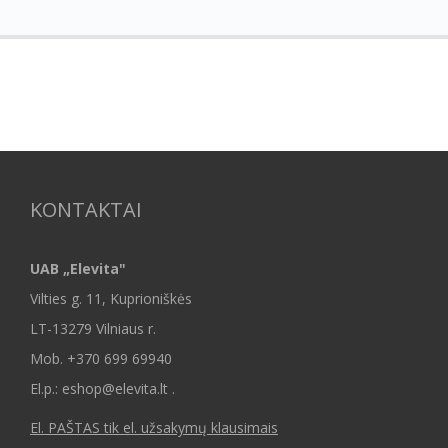
KONTAKTAI
UAB „Elevita"
Vilties g. 11, Kuprioniškės
LT-13279 Vilniaus r.
Mob.
+370 699 69940
El.p.: eshop@elevita.lt .
El. PAŠTAS tik el. užsakymų klausimais