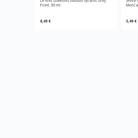
LA RIVE tualetinis vanduo vyrams Grey
SANSI 
Point, 90 ml
MenCar
8,49 €
5,49 €