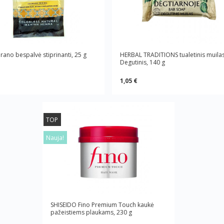
rano bespalvė stiprinanti, 25 g
HERBAL TRADITIONS tualetinis muila
Degutinis, 140 g
1,05 €
TOP
Nauja!
SHISEIDO Fino Premium Touch kaukė
pažeistiems plaukams, 230 g