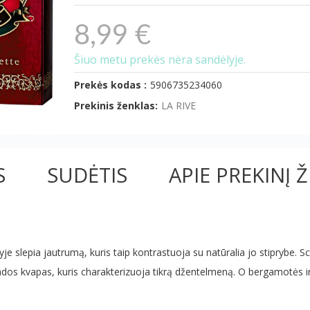
8,99 €
Šiuo metu prekės nėra sandėlyje.
Prekės kodas :
5906735234060
Prekinis ženklas:
LA RIVE
S
SUDĖTIS
APIE PREKINĮ 
vyje slepia jautrumą, kuris taip kontrastuoja su natūralia jo stiprybe. S
ndos kvapas, kuris charakterizuoja tikrą džentelmeną. O bergamotės ir