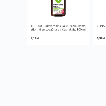
THE DOCTOR varnalėšų aliejus plaukams
CHNA I
stiprinti su svogūnais ir česnakais, 100 ml
2,19 €
0,99 €