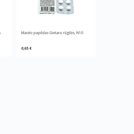
s
Maisto papildas Gintaro rūgštis, N10
0,65 €