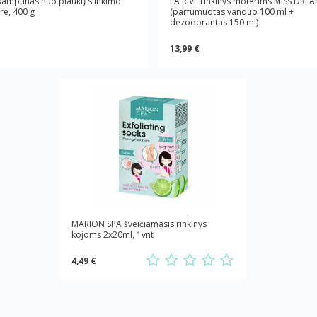
šampūnas nuo plaukų slinkimo
LA RIVE rinkinys moterims MISS DRE
e, 400 g
(parfumuotas vanduo 100 ml +
dezodorantas 150 ml)
13,99 €
MARION SPA šveičiamasis rinkinys
kojoms 2x20ml, 1vnt
4,49 €