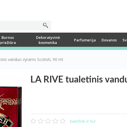
Burnos
Dekoratyvinė
Parfumerija
Dovanos
Sv
priežiūra
kosmetika
tinis vanduo vyrams Scotish, 90 ml
LA RIVE tualetinis vand
Įvertink ir tu!