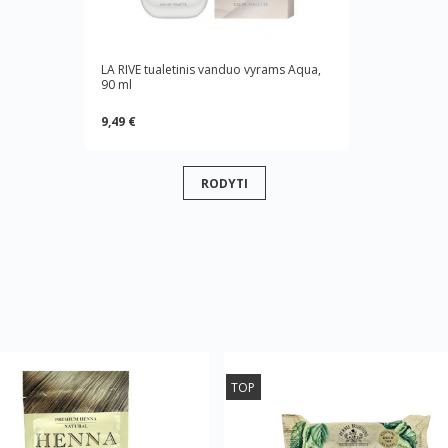
LA RIVE tualetinis vanduo vyrams Aqua,
90 ml
9,49 €
RODYTI
TOP