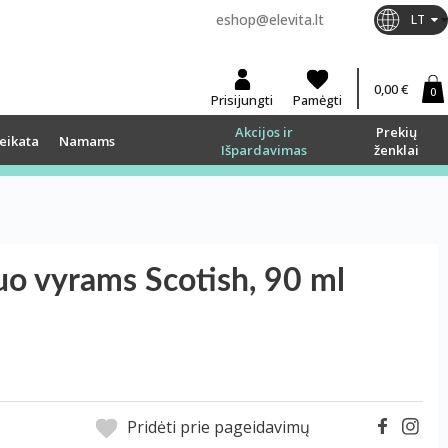
eshop@elevita.lt
LT
0,00 €
0
Prisijungti
Pamėgti
Akcijos ir
Prekių
eikata
Namams
Išpardavimas
ženklai
uo vyrams Scotish, 90 ml
Pridėti prie pageidavimų