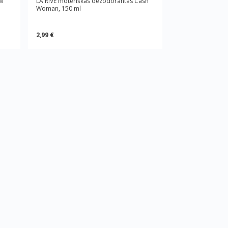
AM
LA RIVE moteriškas dezodorantas Cash
Woman, 150 ml
2,99 €