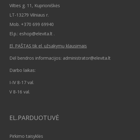
Vilties g. 11, Kuprioniškės
LT-13279 Vilniaus r.
Mob.
+370 699 69940
El.p.: eshop@elevita.lt .
El. PAŠTAS tik el. užsakymų klausimais
Dėl bendros informacijos: administrator@elevita.lt
Darbo laikas:
I-IV 8-17 val.
V 8-16 val.
EL.PARDUOTUVĖ
Pirkimo taisyklės