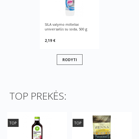
SILA valymo milteliai
universalūs su soda, 500 g
2,19 €
RODYTI
TOP PREKĖS:
TOP
TOP