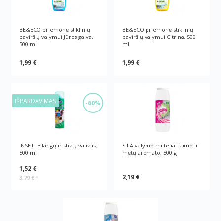
BE&ECO priemonė stiklinių
BE&ECO priemonė stiklinių
paviršių valymui Jūros gaiva,
paviršių valymui Citrina, 500
500 ml
ml
1,99 €
1,99 €
IŠPARDAVIMAS
-60%
INSETTE langų ir stiklų valiklis,
SILA valymo milteliai laimo ir
500 ml
mėtų aromato, 500 g
1,52 €
2,19 €
3,79 €
*