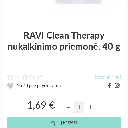
RAVI Clean Therapy
nukalkinimo priemonė, 40 g
Įvertink ir tu!
Pridėti prie pageidavimų
-
+
1,69 €
Į KREPŠELĮ