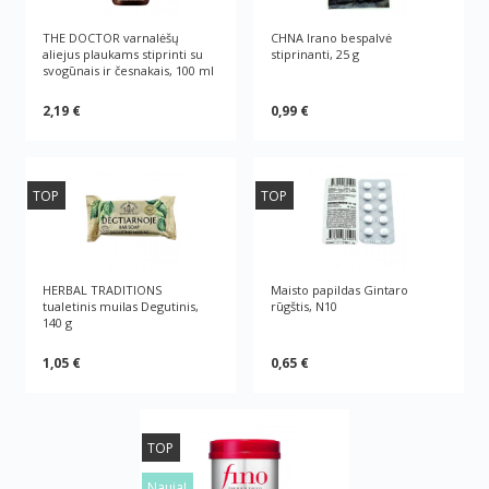
THE DOCTOR varnalėšų
CHNA Irano bespalvė
aliejus plaukams stiprinti su
stiprinanti, 25 g
svogūnais ir česnakais, 100 ml
2,19 €
0,99 €
TOP
TOP
HERBAL TRADITIONS
Maisto papildas Gintaro
tualetinis muilas Degutinis,
rūgštis, N10
140 g
1,05 €
0,65 €
TOP
Nauja!