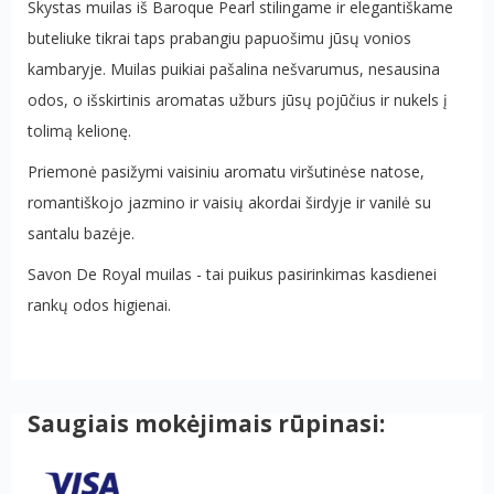
Skystas muilas iš Baroque Pearl stilingame ir elegantiškame
buteliuke tikrai taps prabangiu papuošimu jūsų vonios
kambaryje. Muilas puikiai pašalina nešvarumus, nesausina
odos, o išskirtinis aromatas užburs jūsų pojūčius ir nukels į
tolimą kelionę.
Priemonė pasižymi vaisiniu aromatu viršutinėse natose,
romantiškojo jazmino ir vaisių akordai širdyje ir vanilė su
santalu bazėje.
Savon De Royal muilas - tai puikus pasirinkimas kasdienei
rankų odos higienai.
Saugiais mokėjimais rūpinasi: