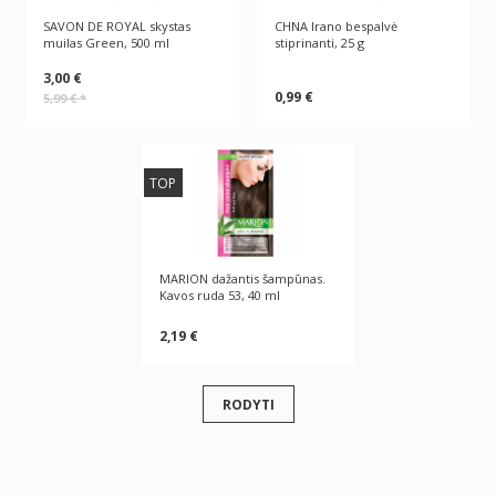
SAVON DE ROYAL skystas
CHNA Irano bespalvė
muilas Green, 500 ml
stiprinanti, 25 g
3,00 €
0,99 €
5,99 €
*
TOP
MARION dažantis šampūnas.
Kavos ruda 53, 40 ml
2,19 €
RODYTI