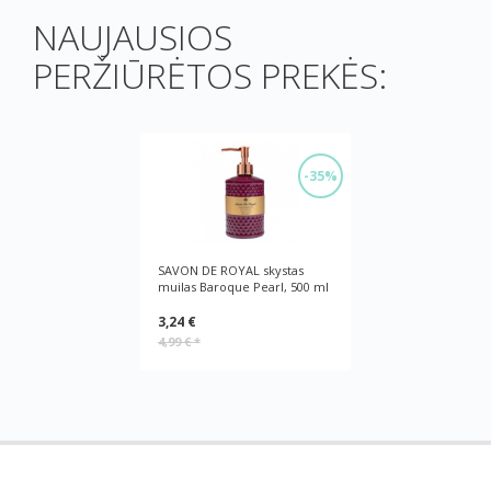
NAUJAUSIOS
PERŽIŪRĖTOS PREKĖS:
-35%
SAVON DE ROYAL skystas
muilas Baroque Pearl, 500 ml
3,24 €
4,99 €
*