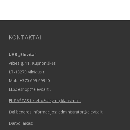
KONTAKTAI
UAB „Elevita"
Vilties g. 11, Kuprioniškės
LT-13279 Vilniaus r.
Mob.
+370 699 69940
El.p.: eshop@elevita.lt .
El. PAŠTAS tik el. užsakymų klausimais
Dėl bendros informacijos: administrator@elevita.lt
Darbo laikas: