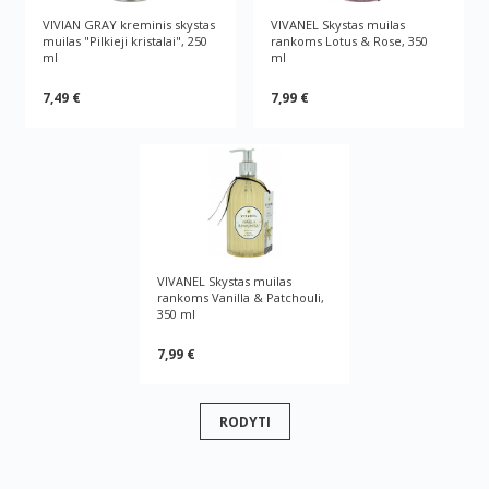
VIVIAN GRAY kreminis skystas
VIVANEL Skystas muilas
muilas "Pilkieji kristalai", 250
rankoms Lotus & Rose, 350
ml
ml
7,49 €
7,99 €
VIVANEL Skystas muilas
rankoms Vanilla & Patchouli,
350 ml
7,99 €
RODYTI