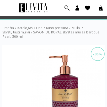
0
Pradžia
/
Katalogas
/
Oda
/
Kūno priežiūra
/
Muilai
/
Skysti, tiršti muilai
/
SAVON DE ROYAL skystas muilas Baroque
Pearl, 500 ml
-35%