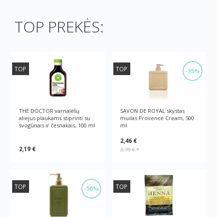
TOP PREKĖS:
TOP
TOP
-35%
THE DOCTOR varnalėšų
SAVON DE ROYAL skystas
aliejus plaukams stiprinti su
muilas Provence Cream, 500
svogūnais ir česnakais, 100 ml
ml
2,46 €
2,19 €
3,79 €
*
TOP
TOP
-50%