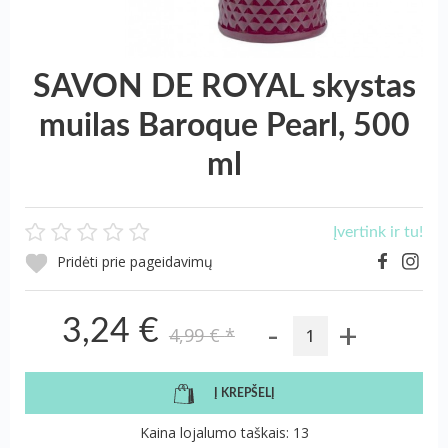
SAVON DE ROYAL skystas
muilas Baroque Pearl, 500
ml
Įvertink ir tu!
Pridėti prie pageidavimų
-
+
3,24 €
4,99 €
*
Į KREPŠELĮ
Kaina lojalumo taškais: 13