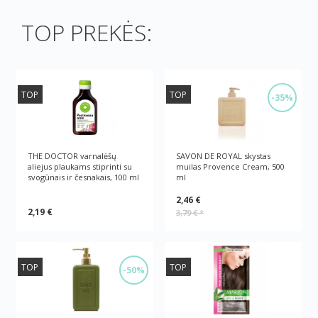
TOP PREKĖS:
TOP
TOP
-35%
THE DOCTOR varnalėšų
SAVON DE ROYAL skystas
aliejus plaukams stiprinti su
muilas Provence Cream, 500
svogūnais ir česnakais, 100 ml
ml
2,46 €
2,19 €
3,79 €
*
TOP
TOP
-50%