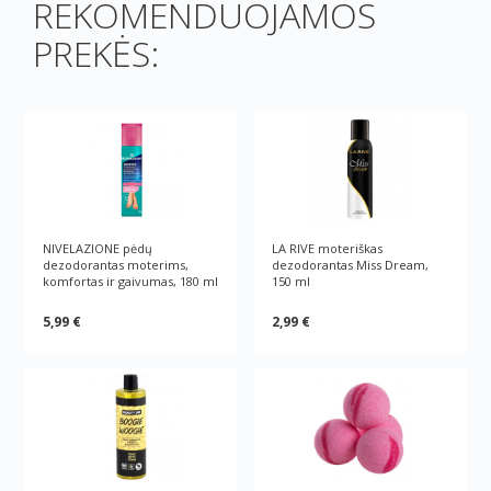
REKOMENDUOJAMOS
PREKĖS:
NIVELAZIONE pėdų
LA RIVE moteriškas
dezodorantas moterims,
dezodorantas Miss Dream,
komfortas ir gaivumas, 180 ml
150 ml
5,99 €
2,99 €