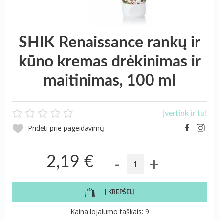
SHIK Renaissance rankų ir
kūno kremas drėkinimas ir
maitinimas, 100 ml
Įvertink ir tu!
Pridėti prie pageidavimų
-
+
2,19 €
Į KREPŠELĮ
Kaina lojalumo taškais: 9