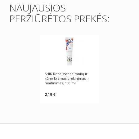
NAUJAUSIOS
PERŽIŪRĖTOS PREKĖS:
SHIK Renaissance rankų ir
kūno kremas drėkinimas ir
maitinimas, 100 ml
2,19 €