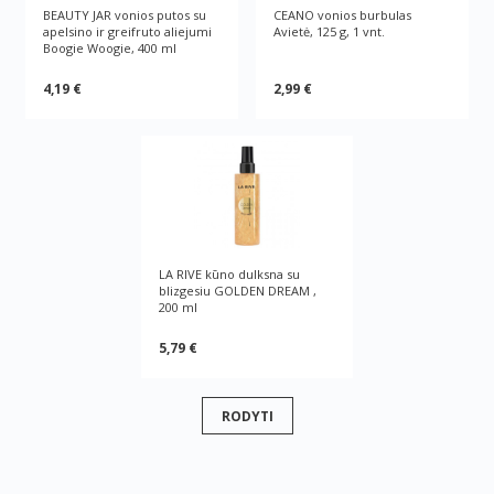
BEAUTY JAR vonios putos su
CEANO vonios burbulas
apelsino ir greifruto aliejumi
Avietė, 125 g, 1 vnt.
Boogie Woogie, 400 ml
4,19 €
2,99 €
LA RIVE kūno dulksna su
blizgesiu GOLDEN DREAM ,
200 ml
5,79 €
RODYTI