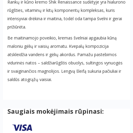
Rankų ir kūno kremo Shik Renaissance sudėtyje yra hialurono
rūgšties, vitaminų ir kitų komponentų kompleksas, kuris
intensyviai drėkina ir maitina, todėl oda tampa švelni ir gerai
prižiūrėta.
Be maitinamojo poveikio, kremas švelniai apgaubia kūną
maloniu gėlių ir vaisių aromatu. Kvepalų kompozicija
atskleidžia vandens ir gėlių akordus. Pamažu pastebimos
vidurinės natos – saldžiarūgštis obuolys, sultingos vynuogės
ir svaiginančios magnolijos. Lengvą šleifą sukuria pačiuliai ir
saldūs atogrąžų vaisiai.
Saugiais mokėjimais rūpinasi: