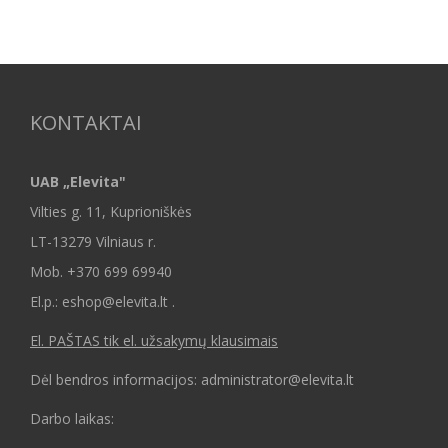
KONTAKTAI
UAB „Elevita"
Vilties g. 11, Kuprioniškės
LT-13279 Vilniaus r.
Mob.
+370 699 69940
El.p.: eshop@elevita.lt .
El. PAŠTAS tik el. užsakymų klausimais
Dėl bendros informacijos: administrator@elevita.lt
Darbo laikas: