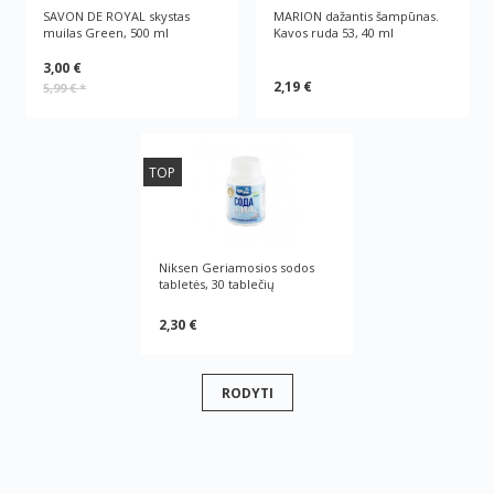
SAVON DE ROYAL skystas
MARION dažantis šampūnas.
muilas Green, 500 ml
Kavos ruda 53, 40 ml
3,00 €
2,19 €
5,99 €
*
TOP
Niksen Geriamosios sodos
tabletės, 30 tablečių
2,30 €
RODYTI