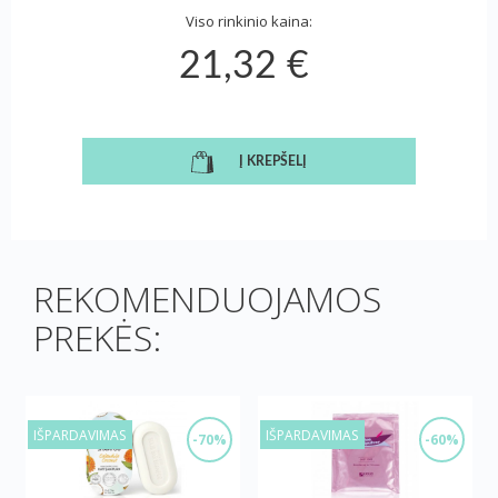
Viso rinkinio kaina:
21,32 €
Į KREPŠELĮ
REKOMENDUOJAMOS
PREKĖS:
IŠPARDAVIMAS
IŠPARDAVIMAS
-70%
-60%