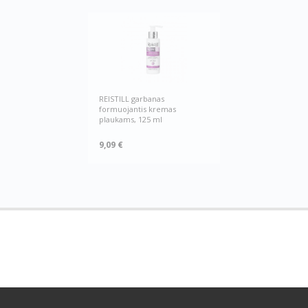
REISTILL garbanas
formuojantis kremas
plaukams, 125 ml
9,09 €