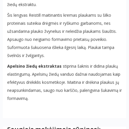
žiedų ekstraktu.
Šis lengvas Reistill maitinantis kremas plaukams su šilko
proteinais suteikia drėgmės ir ryškumo garbanoms, nes
užsandarina plauko žvynelius ir neleidžia plaukams šiauštis.
Apsaugo nuo neigiamo formavimo prietaisų poveikio.
Suformuota šukuosena išlieka ilgesnį laiką. Plaukai tampa
švelnūs ir žvilgantys.
Apelsino žiedų ekstraktas
stiprina šaknis ir didina plaukų
elastingumą. Apelsinų žiedų vanduo dažnai naudojamas kaip
efektyvus drėkiklis kosmetikoje. Maitina ir drėkina plaukus jų
neapsunkindamas, saugo nuo karščio, palengvina šukavimą ir
formavimą.