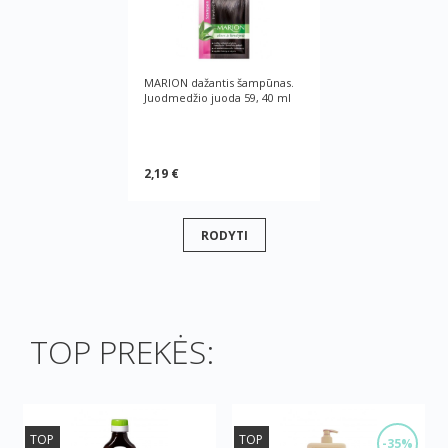
MARION dažantis šampūnas.
Juodmedžio juoda 59, 40 ml
2,19 €
RODYTI
TOP PREKĖS:
TOP
TOP
-35%