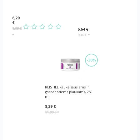
6,29
€
8,99 €
6,64 €
*
9,49 €
*
-30%
REISTILL kaukė sausiems ir
garbanotiems plaukams, 250
ml
8,39 €
11,99 €
*