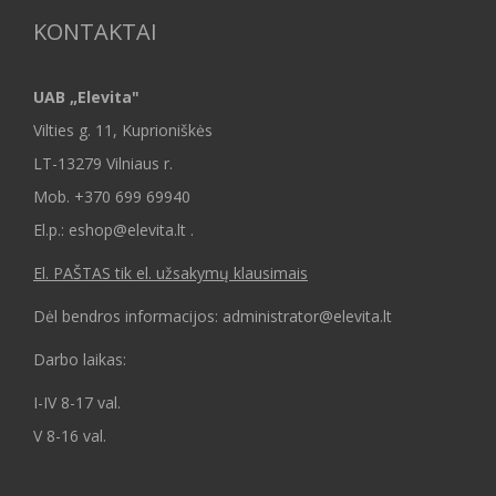
KONTAKTAI
UAB „Elevita"
Vilties g. 11, Kuprioniškės
LT-13279 Vilniaus r.
Mob.
+370 699 69940
El.p.: eshop@elevita.lt .
El. PAŠTAS tik el. užsakymų klausimais
Dėl bendros informacijos: administrator@elevita.lt
Darbo laikas:
I-IV 8-17 val.
V 8-16 val.