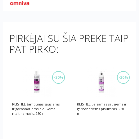
PIRKĖJAI SU ŠIA PREKE TAIP
PAT PIRKO:
-30%
-30%
REISTILL šampūnas sausiems
REISTILL balzamas sausiems ir
ir garbanotiems plaukams
garbanotiems plaukams, 250
maitinamasis, 250 ml
ml