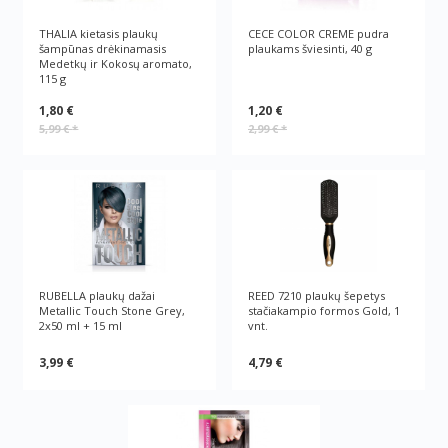
THALIA kietasis plaukų
CECE COLOR CREME pudra
šampūnas drėkinamasis
plaukams šviesinti, 40 g
Medetkų ir Kokosų aromato,
115 g
1,80 €
1,20 €
5,99 €
*
2,99 €
*
RUBELLA plaukų dažai
REED 7210 plaukų šepetys
Metallic Touch Stone Grey,
stačiakampio formos Gold, 1
2x50 ml + 15 ml
vnt.
3,99 €
4,79 €