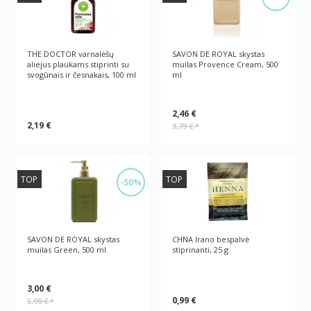
THE DOCTOR varnalėšų
SAVON DE ROYAL skystas
aliejus plaukams stiprinti su
muilas Provence Cream, 500
svogūnais ir česnakais, 100 ml
ml
2,46 €
2,19 €
3,79 €
*
TOP
TOP
-50%
SAVON DE ROYAL skystas
CHNA Irano bespalvė
muilas Green, 500 ml
stiprinanti, 25 g
3,00 €
0,99 €
5,99 €
*