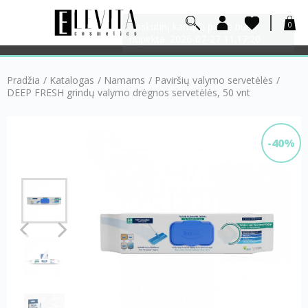
0
Pradžia
/
Katalogas
/
Namams
/
Paviršių valymo servetėlės
/
DEEP FRESH grindų valymo drėgnos servetėlės, 50 vnt
-40%