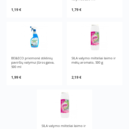
1,19 €
1,79 €
BE&ECO priemonė stiklinių
SILA valymo milteliai laimo ir
paviršių valymui Jūros gaiva,
mėtų aromato, 500 g
500 ml
1,99 €
2,19 €
SILA valymo milteliai laimo ir