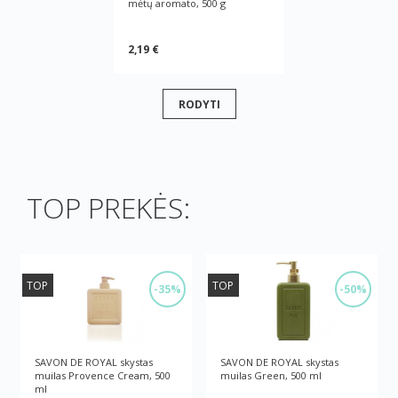
mėtų aromato, 500 g
2,19 €
RODYTI
TOP PREKĖS:
TOP
TOP
-35%
-50%
SAVON DE ROYAL skystas
SAVON DE ROYAL skystas
muilas Provence Cream, 500
muilas Green, 500 ml
ml