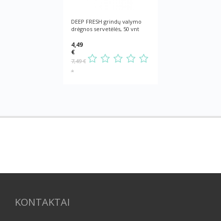
DEEP FRESH grindų valymo
drėgnos servetėlės, 50 vnt
4,49
€
7,49 €
*
KONTAKTAI