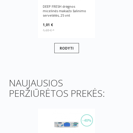
DEEP FRESH drėgnos
micelinės makiažo šalinimo
servetėlės, 25 vnt
1,01 €
1,69 €
*
RODYTI
NAUJAUSIOS
PERŽIŪRĖTOS PREKĖS:
-40%