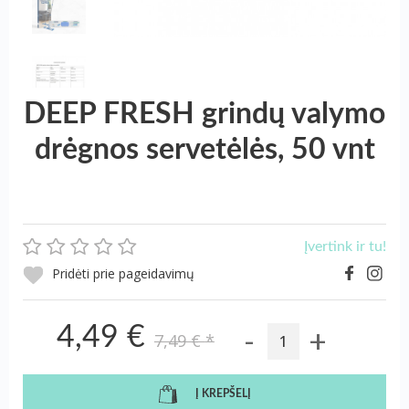
DEEP FRESH grindų valymo
drėgnos servetėlės, 50 vnt
Įvertink ir tu!
Pridėti prie pageidavimų
-
+
4,49 €
7,49 €
*
Į KREPŠELĮ