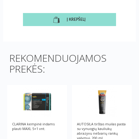
Į KREPŠELĮ
REKOMENDUOJAMOS
PREKĖS:
CLARINA kempinė indams
AUTOSILA tirštas muilas pasta
plauti MAXI, 5+1 vnt.
su vynuogių kauliukų
abrazyvu nešvarių rankų
valymui, 200 ml