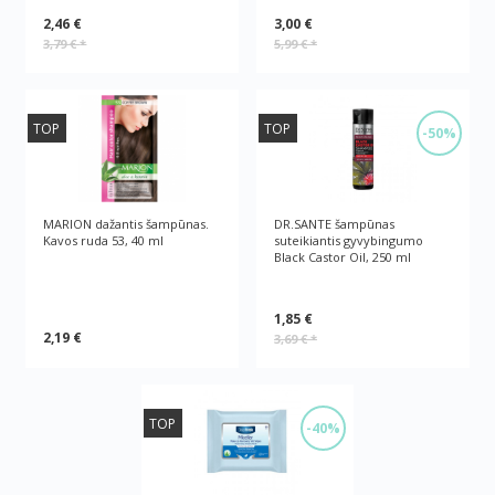
2,46 €
3,00 €
3,79 €
*
5,99 €
*
TOP
TOP
-50%
MARION dažantis šampūnas.
DR.SANTE šampūnas
Kavos ruda 53, 40 ml
suteikiantis gyvybingumo
Black Castor Oil, 250 ml
1,85 €
2,19 €
3,69 €
*
TOP
-40%