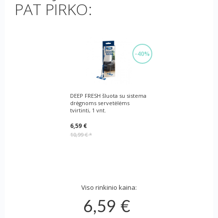
PAT PIRKO:
-40%
DEEP FRESH šluota su sistema
drėgnoms servetėlėms
tvirtinti, 1 vnt.
6,59 €
10,99 €
*
Viso rinkinio kaina:
6,59 €