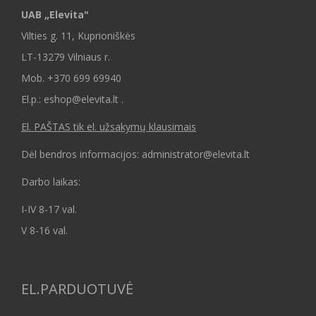
UAB „Elevita"
Vilties g. 11, Kuprioniškės
LT-13279 Vilniaus r.
Mob.
+370 699 69940
El.p.: eshop@elevita.lt .
El. PAŠTAS tik el. užsakymų klausimais
Dėl bendros informacijos: administrator@elevita.lt
Darbo laikas:
I-IV 8-17 val.
V 8-16 val.
EL.PARDUOTUVĖ