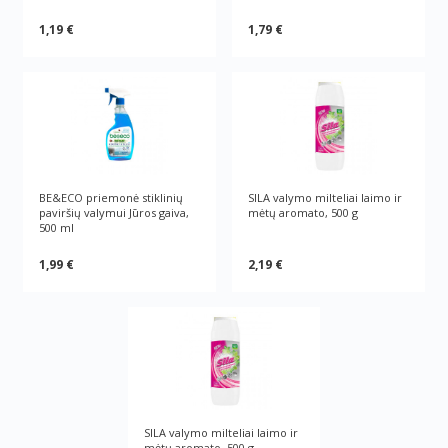
1,19 €
1,79 €
BE&ECO priemonė stiklinių
SILA valymo milteliai laimo ir
paviršių valymui Jūros gaiva,
mėtų aromato, 500 g
500 ml
1,99 €
2,19 €
SILA valymo milteliai laimo ir
mėtų aromato, 500 g