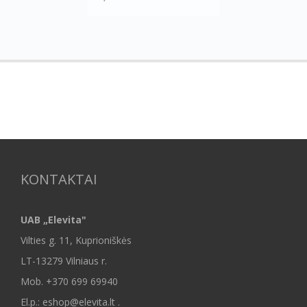
KONTAKTAI
UAB „Elevita"
Vilties g. 11, Kuprioniškės
LT-13279 Vilniaus r.
Mob.
+370 699 69940
El.p.: eshop@elevita.lt .