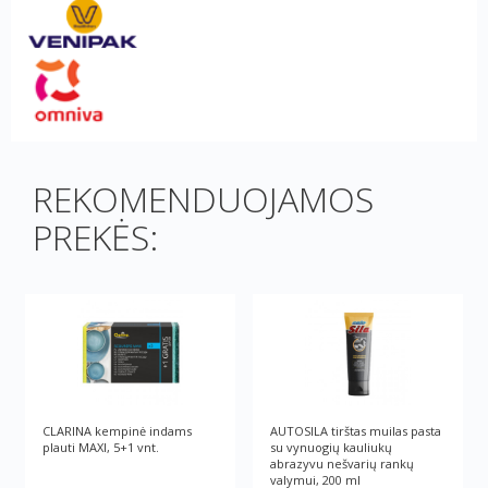
REKOMENDUOJAMOS
PREKĖS:
CLARINA kempinė indams
AUTOSILA tirštas muilas pasta
plauti MAXI, 5+1 vnt.
su vynuogių kauliukų
abrazyvu nešvarių rankų
valymui, 200 ml