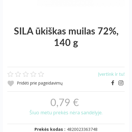
SILA ūkiškas muilas 72%,
140 g
Įvertink ir tu!
Pridėti prie pageidavimų
0,79 €
Šiuo metu prekės nėra sandėlyje.
Prekės kodas :
4820023363748