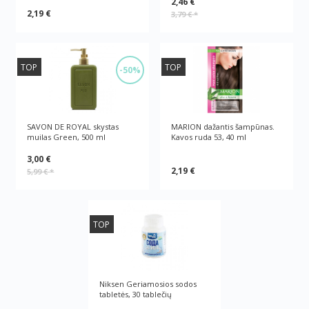
2,46 €
2,19 €
3,79 €
*
TOP
TOP
-50%
SAVON DE ROYAL skystas
MARION dažantis šampūnas.
muilas Green, 500 ml
Kavos ruda 53, 40 ml
3,00 €
2,19 €
5,99 €
*
TOP
Niksen Geriamosios sodos
tabletės, 30 tablečių