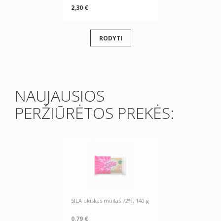
2,30 €
RODYTI
NAUJAUSIOS
PERŽIŪRĖTOS PREKĖS:
SILA ūkiškas muilas 72%, 140 g
0,79 €