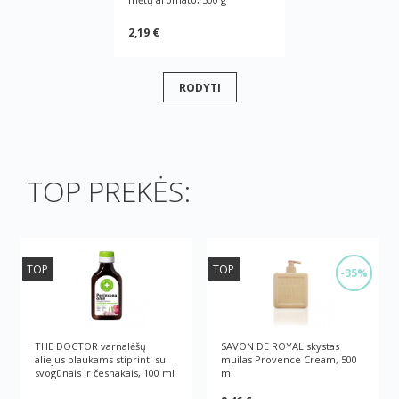
2,19 €
RODYTI
TOP PREKĖS:
TOP
TOP
-35%
THE DOCTOR varnalėšų
SAVON DE ROYAL skystas
aliejus plaukams stiprinti su
muilas Provence Cream, 500
svogūnais ir česnakais, 100 ml
ml