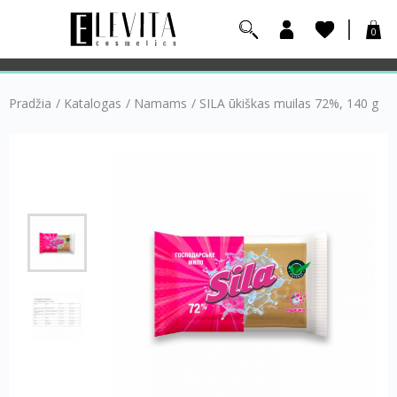
0
Pradžia
/
Katalogas
/
Namams
/
SILA ūkiškas muilas 72%, 140 g