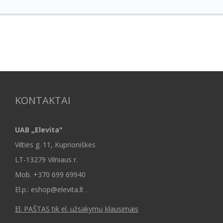
KONTAKTAI
UAB „Elevita"
Vilties g. 11, Kuprioniškės
LT-13279 Vilniaus r.
Mob.
+370 699 69940
El.p.: eshop@elevita.lt .
El. PAŠTAS tik el. užsakymų klausimais