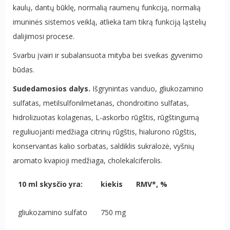
kaulų, dantų būklę, normalią raumenų funkciją, normalią
imuninės sistemos veiklą, atlieka tam tikrą funkciją ląstelių
dalijimosi procese.
Svarbu įvairi ir subalansuota mityba bei sveikas gyvenimo
būdas.
Sudedamosios dalys.
Išgrynintas vanduo, gliukozamino
sulfatas,
metilsulfonilmetanas, chondroitino sulfatas,
hidrolizuotas kolagenas, L-askorbo rūgštis,
rūgštingumą
reguliuojanti medžiaga citrinų rūgštis, hialurono rūgštis,
konservantas kalio sorbatas, saldiklis sukralozė, vyšnių
aromato kvapioji medžiaga, cholekalciferolis.
10 ml skysčio yra:
kiekis
RMV*, %
gliukozamino sulfato
750 mg