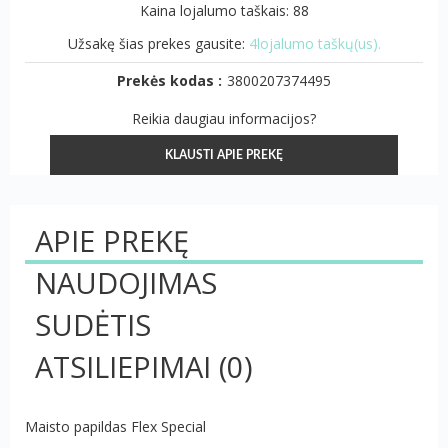
Kaina lojalumo taškais: 88
Užsakę šias prekes gausite:
4lojalumo taškų(us).
Prekės kodas :
3800207374495
Reikia daugiau informacijos?
KLAUSTI APIE PREKĘ
APIE PREKĘ
NAUDOJIMAS
SUDĖTIS
ATSILIEPIMAI
(0)
Maisto papildas Flex Special