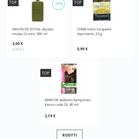
TOP
TOP
-50%
SAVON DE ROYAL skystas
CHNA Irano bespalvė
muilas Green, 500 ml
stiprinanti, 25 g
3,00 €
0,99 €
5,99 €
*
TOP
MARION dažantis šampūnas.
Kavos ruda 53, 40 ml
2,19 €
RODYTI