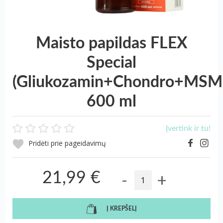
Maisto papildas FLEX
Special
(Gliukozamin+Chondro+MSM+
600 ml
Įvertink ir tu!
Pridėti prie pageidavimų
-
+
21,99 €
Į KREPŠELĮ