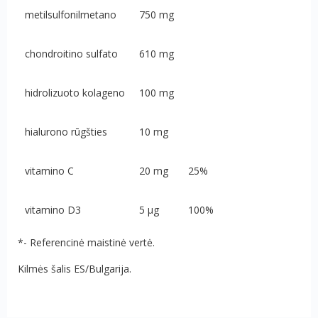
metilsulfonilmetano
750 mg
chondroitino sulfato
610 mg
hidrolizuoto kolageno
100 mg
hialurono rūgšties
10 mg
vitamino C
20 mg
25%
vitamino D3
5 μg
100%
*- Referencinė maistinė vertė.
Kilmės šalis ES/Bulgarija.