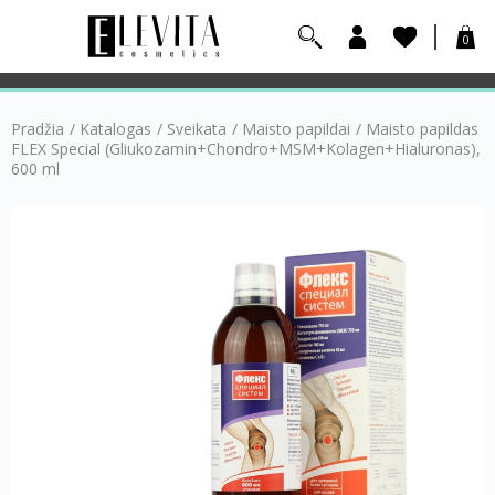
0
Pradžia
/
Katalogas
/
Sveikata
/
Maisto papildai
/
Maisto papildas
FLEX Special (Gliukozamin+Chondro+MSM+Kolagen+Hialuronas),
600 ml