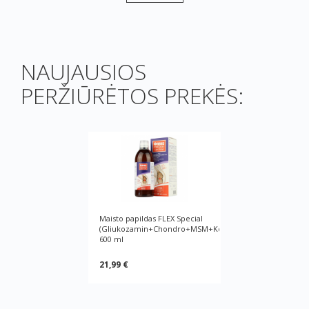
NAUJAUSIOS
PERŽIŪRĖTOS PREKĖS:
Maisto papildas FLEX Special
(Gliukozamin+Chondro+MSM+Kolagen+Hialuronas),
600 ml
21,99 €