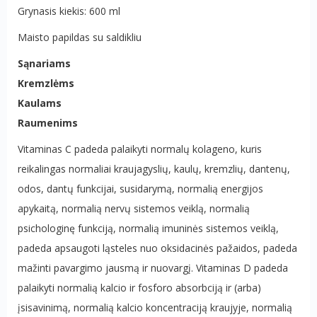
Grynasis kiekis: 600 ml
Maisto papildas
su saldikliu
Sąnariams
Kremzlėms
Kaulams
Raumenims
Vitaminas C padeda palaikyti normalų kolageno, kuris
reikalingas normaliai kraujagyslių, kaulų, kremzlių, dantenų,
odos, dantų funkcijai, susidarymą, normalią energijos
apykaitą, normalią nervų sistemos veiklą, normalią
psichologinę funkciją, normalią imuninės sistemos veiklą,
padeda apsaugoti ląsteles nuo oksidacinės pažaidos, padeda
mažinti pavargimo jausmą ir nuovargį. Vitaminas D padeda
palaikyti normalią kalcio ir fosforo absorbciją ir (arba)
įsisavinimą, normalią kalcio koncentraciją kraujyje, normalią