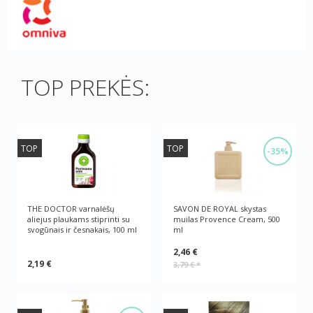
TOP PREKĖS:
TOP
TOP
-35%
THE DOCTOR varnalėšų
SAVON DE ROYAL skystas
aliejus plaukams stiprinti su
muilas Provence Cream, 500
svogūnais ir česnakais, 100 ml
ml
2,46 €
2,19 €
3,79 €
*