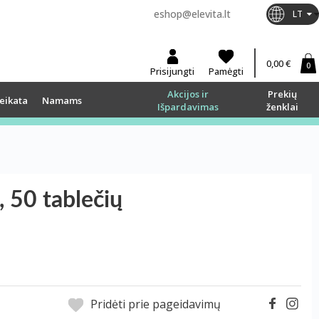
eshop@elevita.lt
LT
0,00 €
0
Prisijungti
Pamėgti
Akcijos ir
Prekių
eikata
Namams
Išpardavimas
ženklai
, 50 tablečių
Pridėti prie pageidavimų