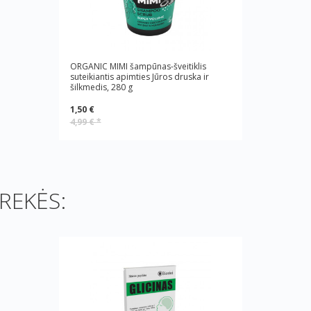
ORGANIC MIMI šampūnas-šveitiklis
suteikiantis apimties Jūros druska ir
šilkmedis, 280 g
1,50 €
4,99 €
*
REKĖS: