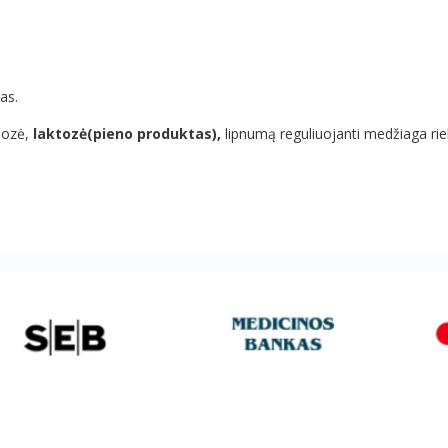
as.
iozė,
laktozė(pieno produktas),
lipnumą reguliuojanti medžiaga rieb