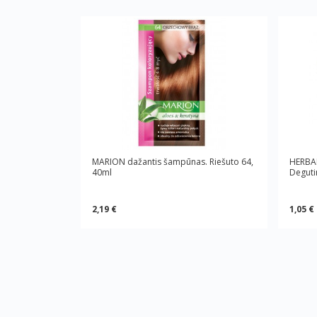
MARION dažantis šampūnas. Riešuto 64,
HERBAL
40ml
Deguti
2,19 €
1,05 €