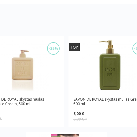
TOP
-35%
-
DE ROYAL skystas muilas
SAVON DE ROYAL skystas muilas Gre
ce Cream, 500 ml
500 ml
3,00 €
*
5,99 €
*