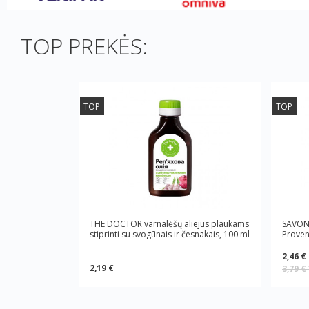
TOP PREKĖS:
TOP
TOP
THE DOCTOR varnalėšų aliejus plaukams
SAVON 
stiprinti su svogūnais ir česnakais, 100 ml
Proven
2,46 €
2,19 €
3,79 €