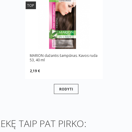
TOP
MARION dažantis šampūnas. Kavos ruda
53, 40 ml
2,19 €
RODYTI
REKĘ TAIP PAT PIRKO: