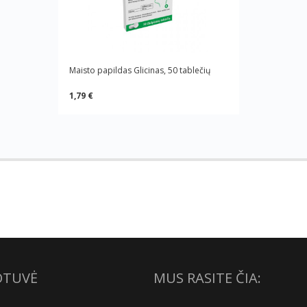
Maisto papildas Glicinas, 50 tablečių
1,79 €
OTUVĖ
MUS RASITE ČIA: