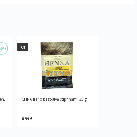
TOP
50%
en,
CHNA Irano bespalvė stiprinanti, 25 g
0,99 €