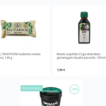
 TRADITIONS tualetinis muilas
Maisto papildas Čaga ekstraktas
nis, 140 g
geriamąjam tirpalui paruošti, 100 ml
7,99 €
IŠPARDAVIMAS
-70%