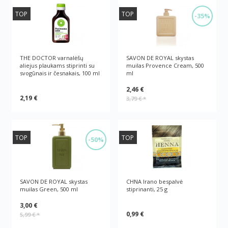
TOP
TOP
-35%
THE DOCTOR varnalėšų
SAVON DE ROYAL skystas
aliejus plaukams stiprinti su
muilas Provence Cream, 500
svogūnais ir česnakais, 100 ml
ml
2,46 €
2,19 €
3,79 €
*
TOP
TOP
-50%
SAVON DE ROYAL skystas
CHNA Irano bespalvė
muilas Green, 500 ml
stiprinanti, 25 g
3,00 €
0,99 €
5,99 €
*