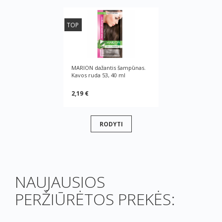
TOP
MARION dažantis šampūnas.
Kavos ruda 53, 40 ml
2,19 €
RODYTI
NAUJAUSIOS
PERŽIŪRĖTOS PREKĖS: