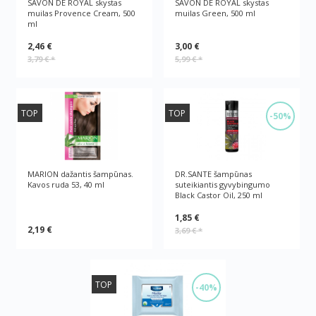
SAVON DE ROYAL skystas
SAVON DE ROYAL skystas
muilas Provence Cream, 500
muilas Green, 500 ml
ml
2,46 €
3,00 €
3,79 €
*
5,99 €
*
TOP
TOP
-50%
MARION dažantis šampūnas.
DR.SANTE šampūnas
Kavos ruda 53, 40 ml
suteikiantis gyvybingumo
Black Castor Oil, 250 ml
1,85 €
2,19 €
3,69 €
*
TOP
-40%