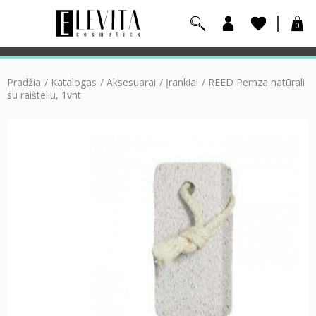
0
Pradžia
/
Katalogas
/
Aksesuarai
/
Įrankiai
/
REED Pemza natūrali
su raišteliu, 1vnt