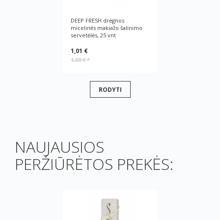
DEEP FRESH drėgnos
micelinės makiažo šalinimo
servetėlės, 25 vnt
1,01 €
1,69 €
*
RODYTI
NAUJAUSIOS
PERŽIŪRĖTOS PREKĖS: