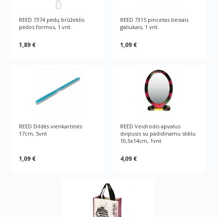
REED 7374 pėdų brūžeklis
REED 7315 pincetas tiesiais
pėdos formos, 1 vnt.
galiukais, 1 vnt.
1,89 €
1,09 €
REED Dildės vienkartinės
REED Veidrodis apvalus
17cm, 5vnt
dvipusis su padidinamu stiklu
10,5x14cm, 1vnt
1,09 €
4,09 €