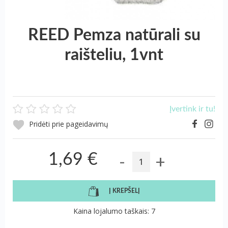
REED Pemza natūrali su
raišteliu, 1vnt
Įvertink ir tu!
Pridėti prie pageidavimų
-
+
1,69 €
Į KREPŠELĮ
Kaina lojalumo taškais: 7