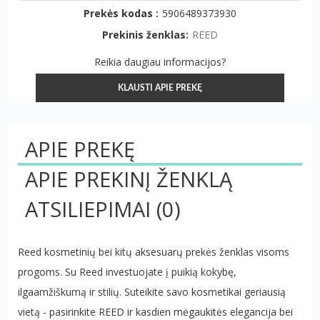
Prekės kodas :
5906489373930
Prekinis ženklas:
REED
Reikia daugiau informacijos?
KLAUSTI APIE PREKĘ
APIE PREKĘ
APIE PREKINĮ ŽENKLĄ
ATSILIEPIMAI
(0)
Reed kosmetinių bei kitų aksesuarų prekės ženklas visoms
progoms. Su Reed investuojate į puikią kokybę,
ilgaamžiškumą ir stilių. Suteikite savo kosmetikai geriausią
vietą - pasirinkite REED ir kasdien mėgaukitės elegancija bei