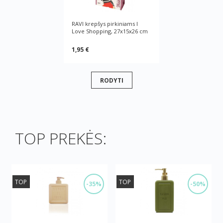
RAVI krepšys pirkiniams I
Love Shopping, 27x15x26 cm
1,95 €
RODYTI
TOP PREKĖS:
TOP
TOP
-35%
-50%