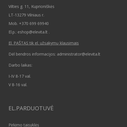
Vilties g. 11, Kuprioniškės
LT-13279 Vilniaus r.
Mob.
+370 699 69940
El.p.: eshop@elevita.lt .
El. PAŠTAS tik el. užsakymų klausimais
Dėl bendros informacijos: administrator@elevita.lt
Darbo laikas:
I-IV 8-17 val.
V 8-16 val.
EL.PARDUOTUVĖ
Pirkimo taisyklės