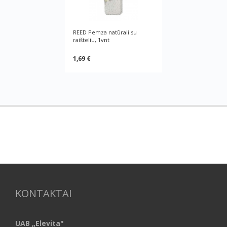
REED Pemza natūrali su
raišteliu, 1vnt
1,69 €
KONTAKTAI
UAB „Elevita"