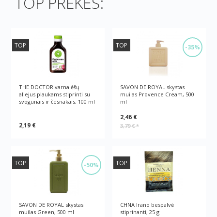
TOP PREKĖS:
TOP
TOP
-35%
THE DOCTOR varnalėšų
SAVON DE ROYAL skystas
aliejus plaukams stiprinti su
muilas Provence Cream, 500
svogūnais ir česnakais, 100 ml
ml
2,46 €
2,19 €
3,79 €
*
TOP
TOP
-50%
SAVON DE ROYAL skystas
CHNA Irano bespalvė
muilas Green, 500 ml
stiprinanti, 25 g