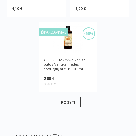
4,19 €
5,29 €
IŠPARDAVIMAS
-50%
GREEN PHARMACY vonios
putos Manuka medus ir
alyvuogių aliejus, 500 ml
2,00 €
3,99 €
*
RODYTI