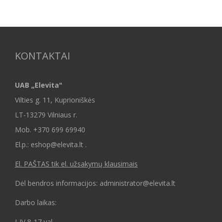
KONTAKTAI
UAB „Elevita"
Vilties g. 11, Kuprioniškės
LT-13279 Vilniaus r.
Mob.
+370 699 69940
El.p.: eshop@elevita.lt .
El. PAŠTAS tik el. užsakymų klausimais
Dėl bendros informacijos: administrator@elevita.lt
Darbo laikas:
I-IV 8-17 val.