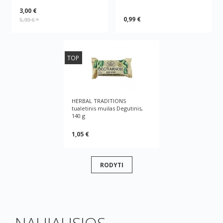
3,00 €
0,99 €
5,99 €
*
TOP
HERBAL TRADITIONS
tualetinis muilas Degutinis,
140 g
1,05 €
RODYTI
NAUJAUSIOS