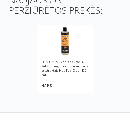
PERŽIŪRĖTOS PREKĖS:
BEAUTY JAR vonios putos su
šaltalankių, imbiero ir arnikos
ekstraktais Hot Tub Club, 400
ml
4,19 €