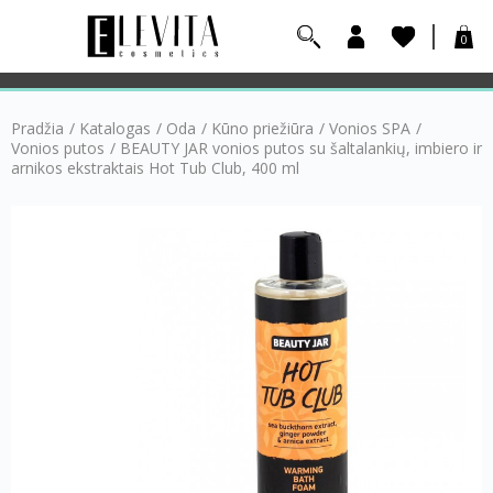
0
Pradžia
/
Katalogas
/
Oda
/
Kūno priežiūra
/
Vonios SPA
/
Vonios putos
/
BEAUTY JAR vonios putos su šaltalankių, imbiero ir
arnikos ekstraktais Hot Tub Club, 400 ml