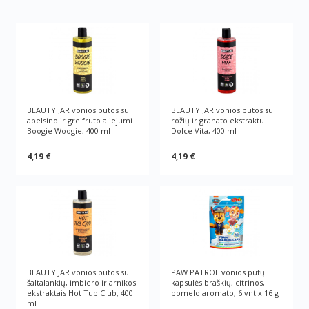
BEAUTY JAR vonios putos su
BEAUTY JAR vonios putos su
apelsino ir greifruto aliejumi
rožių ir granato ekstraktu
Boogie Woogie, 400 ml
Dolce Vita, 400 ml
4,19 €
4,19 €
BEAUTY JAR vonios putos su
PAW PATROL vonios putų
šaltalankių, imbiero ir arnikos
kapsulės braškių, citrinos,
ekstraktais Hot Tub Club, 400
pomelo aromato, 6 vnt x 16 g
ml