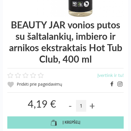
BEAUTY JAR vonios putos
su šaltalankių, imbiero ir
arnikos ekstraktais Hot Tub
Club, 400 ml
Įvertink ir tu!
Pridėti prie pageidavimų
-
+
4,19 €
Į KREPŠELĮ