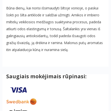
Būna dienų, kai norisi išsimaudyti šiltoje vonioje, o paskui
šokti po šilta antklode ir saldžiai užmigti. Arnikos ir imbiero
miltelių veikliosios medžiagos suaktyvina procesus, padeda
atkurti odos elastingumą ir tonusą. Šaltalankis yra vienas iš
galingiausių antioksidantų, todėl padeda išsaugoti odos
gražią išvaizdą, ją drėkina ir ramina. Malonus putų aromatas
itin atpalaiduoja kūną ir nuramina sielą.
Saugiais mokėjimais rūpinasi: