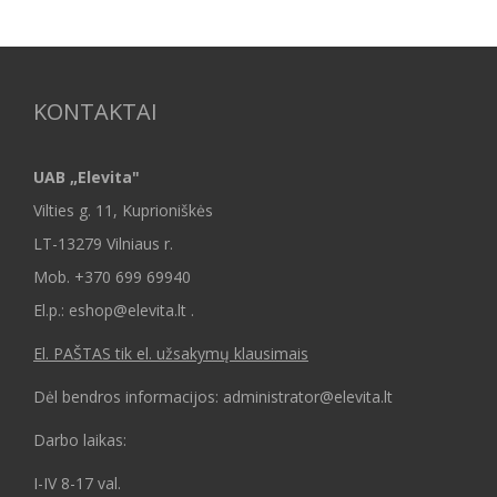
KONTAKTAI
UAB „Elevita"
Vilties g. 11, Kuprioniškės
LT-13279 Vilniaus r.
Mob.
+370 699 69940
El.p.: eshop@elevita.lt .
El. PAŠTAS tik el. užsakymų klausimais
Dėl bendros informacijos: administrator@elevita.lt
Darbo laikas:
I-IV 8-17 val.