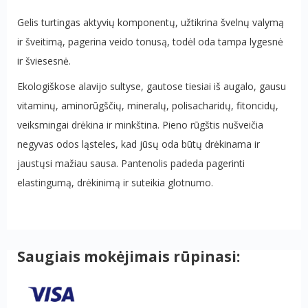
Gelis turtingas aktyvių komponentų, užtikrina švelnų valymą
ir šveitimą, pagerina veido tonusą, todėl oda tampa lygesnė
ir šviesesnė.
Ekologiškose alavijo sultyse, gautose tiesiai iš augalo, gausu
vitaminų, aminorūgščių, mineralų, polisacharidų, fitoncidų,
veiksmingai drėkina ir minkština. Pieno rūgštis nušveičia
negyvas odos ląsteles, kad jūsų oda būtų drėkinama ir
jaustųsi mažiau sausa. Pantenolis padeda pagerinti
elastingumą, drėkinimą ir suteikia glotnumo.
Saugiais mokėjimais rūpinasi: