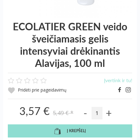
ECOLATIER GREEN veido
šveičiamasis gelis
intensyviai drėkinantis
Alavijas, 100 ml
Įvertink ir tu!
Pridėti prie pageidavimų
-
+
3,57 €
5,49 €
*
Į KREPŠELĮ