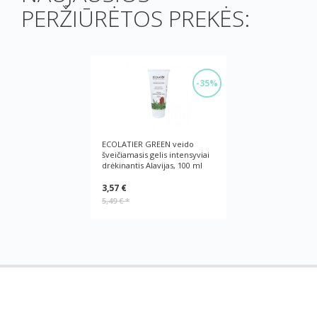
PERŽIŪRĖTOS PREKĖS:
-35%
ECOLATIER GREEN veido
šveičiamasis gelis intensyviai
drėkinantis Alavijas, 100 ml
3,57 €
5,49 €
*