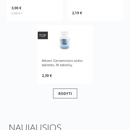
3,00 €
2,19 €
5,99 €
*
TOP
Niksen Geriamosios sodos
tabletės, 30 tablečių
2,30 €
RODYTI
NAUJAUSIOS