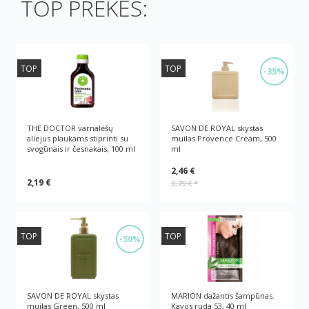
TOP PREKĖS:
TOP
TOP
-35%
THE DOCTOR varnalėšų
SAVON DE ROYAL skystas
aliejus plaukams stiprinti su
muilas Provence Cream, 500
svogūnais ir česnakais, 100 ml
ml
2,46 €
2,19 €
3,79 €
*
TOP
TOP
-50%
SAVON DE ROYAL skystas
MARION dažantis šampūnas.
muilas Green, 500 ml
Kavos ruda 53, 40 ml