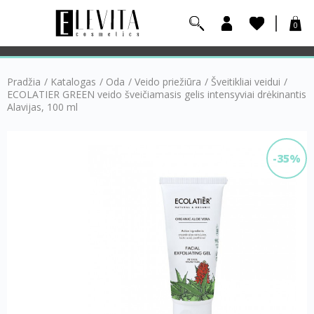
0
Pradžia
/
Katalogas
/
Oda
/
Veido priežiūra
/
Šveitikliai veidui
/
ECOLATIER GREEN veido šveičiamasis gelis intensyviai drėkinantis
Alavijas, 100 ml
-35%