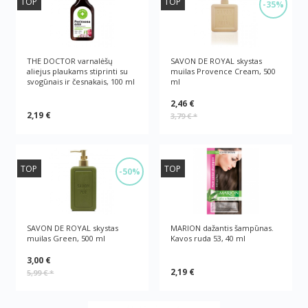
TOP
TOP
-35%
THE DOCTOR varnalėšų
SAVON DE ROYAL skystas
aliejus plaukams stiprinti su
muilas Provence Cream, 500
svogūnais ir česnakais, 100 ml
ml
2,46 €
2,19 €
3,79 €
*
TOP
TOP
-50%
SAVON DE ROYAL skystas
MARION dažantis šampūnas.
muilas Green, 500 ml
Kavos ruda 53, 40 ml
3,00 €
2,19 €
5,99 €
*