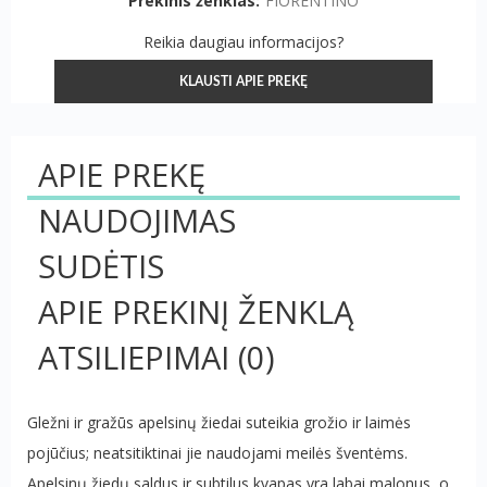
Prekinis ženklas:
FIORENTINO
Reikia daugiau informacijos?
KLAUSTI APIE PREKĘ
APIE PREKĘ
NAUDOJIMAS
SUDĖTIS
APIE PREKINĮ ŽENKLĄ
ATSILIEPIMAI
(0)
Gležni ir gražūs apelsinų žiedai suteikia grožio ir laimės
pojūčius; neatsitiktinai jie naudojami meilės šventėms.
Apelsinų žiedų saldus ir subtilus kvapas yra labai malonus, o