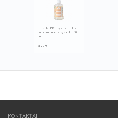
FIORENTINO skystas muilas
rankoms Apelsinų žiedai, 500
ml
3,70 €
KONTAKTAI