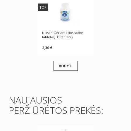
TOP
Niksen Geriamosios sodos
tabletės, 30 tablečių
2,30 €
RODYTI
NAUJAUSIOS
PERŽIŪRĖTOS PREKĖS: