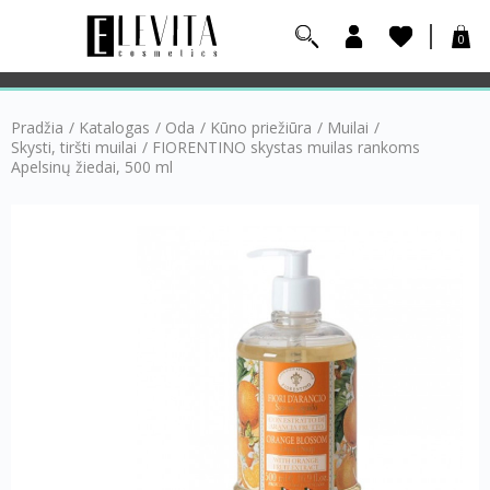
0
Pradžia
/
Katalogas
/
Oda
/
Kūno priežiūra
/
Muilai
/
Skysti, tiršti muilai
/
FIORENTINO skystas muilas rankoms
Apelsinų žiedai, 500 ml