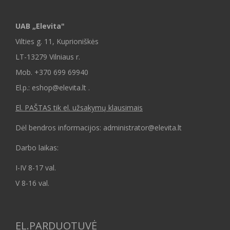
UAB „Elevita"
Vilties g. 11, Kuprioniškės
LT-13279 Vilniaus r.
Mob.
+370 699 69940
El.p.: eshop@elevita.lt .
El. PAŠTAS tik el. užsakymų klausimais
Dėl bendros informacijos: administrator@elevita.lt
Darbo laikas:
I-IV 8-17 val.
V 8-16 val.
EL.PARDUOTUVĖ