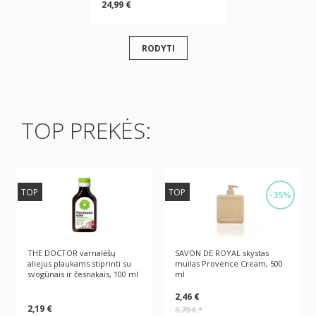
24,99 €
RODYTI
TOP PREKĖS:
TOP
TOP
-35%
THE DOCTOR varnalėšų
SAVON DE ROYAL skystas
aliejus plaukams stiprinti su
muilas Provence Cream, 500
svogūnais ir česnakais, 100 ml
ml
2,46 €
2,19 €
3,79 €
*