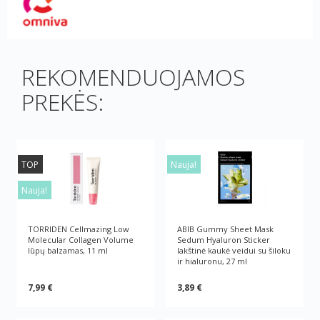
REKOMENDUOJAMOS
PREKĖS:
TOP
Nauja!
Nauja!
TORRIDEN Cellmazing Low
ABIB Gummy Sheet Mask
Molecular Collagen Volume
Sedum Hyaluron Sticker
lūpų balzamas, 11 ml
lakštinė kaukė veidui su šiloku
ir hialuronu, 27 ml
7,99 €
3,89 €