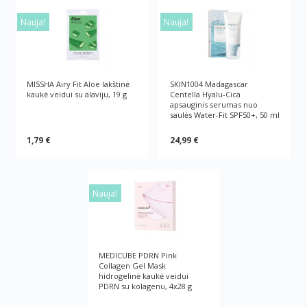
Nauja!
Nauja!
MISSHA Airy Fit Aloe lakštinė
SKIN1004 Madagascar
kaukė veidui su alaviju, 19 g
Centella Hyalu-Cica
apsauginis serumas nuo
saulės Water-Fit SPF50+, 50 ml
1,79 €
24,99 €
Nauja!
MEDICUBE PDRN Pink
Collagen Gel Mask
hidrogelinė kaukė veidui
PDRN su kolagenu, 4x28 g