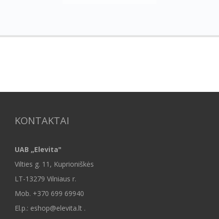
KONTAKTAI
UAB „Elevita"
Vilties g. 11, Kuprioniškės
LT-13279 Vilniaus r.
Mob.
+370 699 69940
El.p.: eshop@elevita.lt .