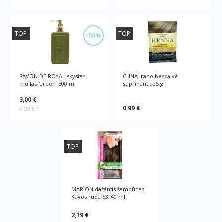
TOP
TOP
-50%
SAVON DE ROYAL skystas
CHNA Irano bespalvė
muilas Green, 500 ml
stiprinanti, 25 g
3,00 €
0,99 €
5,99 €
*
TOP
MARION dažantis šampūnas.
Kavos ruda 53, 40 ml
2,19 €