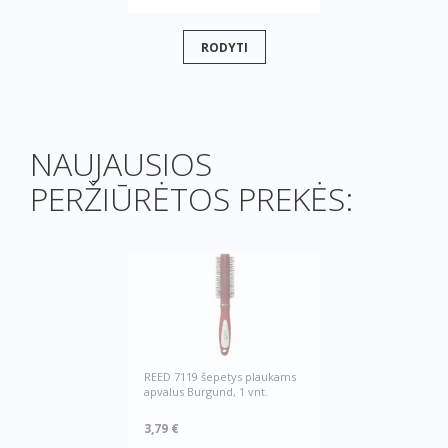
RODYTI
NAUJAUSIOS
PERŽIŪRĖTOS PREKĖS:
REED 7119 šepetys plaukams
apvalus Burgund, 1 vnt.
3,79 €