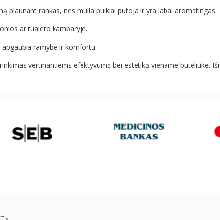
 plaunant rankas, nes muila puikiai putoja ir yra labai aromatingas.
ų vonios ar tualeto kambaryje.
ą, apgaubia ramybe ir komfortu.
irinkimas vertinantiems efektyvumą bei estetiką viename buteliuke. Išm