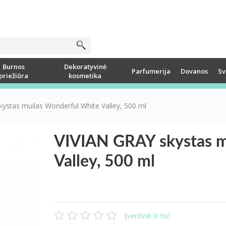
Burnos
Dekoratyvinė
Parfumerija
Dovanos
Sv
priežiūra
kosmetika
ystas muilas Wonderful White Valley, 500 ml
VIVIAN GRAY skystas m
Valley, 500 ml
Įvertink ir tu!