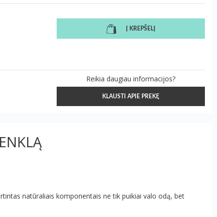
Į KREPŠELĮ
Reikia daugiau informacijos?
KLAUSTI APIE PREKĘ
ŽENKLĄ
rtintas natūraliais komponentais ne tik puikiai valo odą, bet