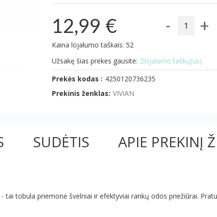
-
+
12,99 €
Kaina lojalumo taškais: 52
Užsakę šias prekes gausite:
2lojalumo taškų(us).
Prekės kodas :
4250120736235
Prekinis ženklas:
VIVIAN
S
SUDĖTIS
APIE PREKINĮ 
 tai tobula priemonė švelniai ir efektyviai rankų odos priežiūrai. Pratu