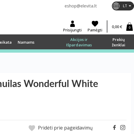
eshop@elevita.lt
LT
0,00 €
0
Prisijungti
Pamėgti
Akcijos ir
Prekių
eikata
Namams
Išpardavimas
ženklai
uilas Wonderful White
Pridėti prie pageidavimų