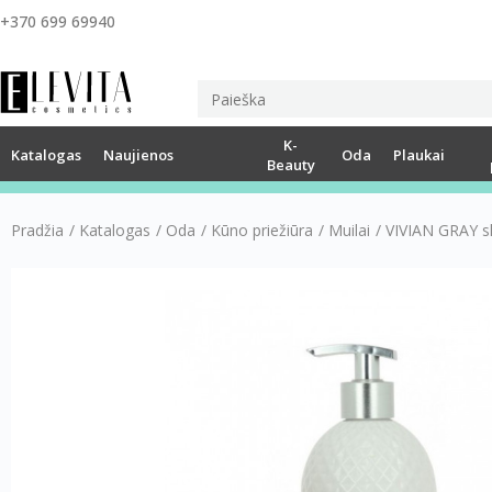
+370 699 69940
K-
Katalogas
Naujienos
Oda
Plaukai
Beauty
Pradžia
/
Katalogas
/
Oda
/
Kūno priežiūra
/
Muilai
/
VIVIAN GRAY sk