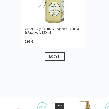
VIVANEL Skystas muilas rankoms Vanilla
& Patchouli, 350 ml
7,99 €
RODYTI
TOP
-35%
-