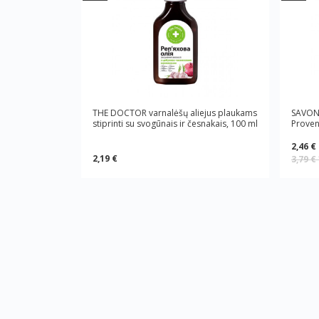
THE DOCTOR varnalėšų aliejus plaukams
SAVON 
stiprinti su svogūnais ir česnakais, 100 ml
Proven
2,46 €
2,19 €
3,79 €