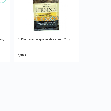
en,
CHNA Irano bespalvė stiprinanti, 25 g
0,99 €