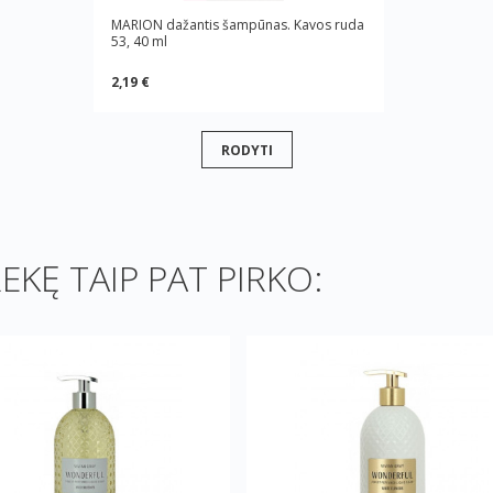
MARION dažantis šampūnas. Kavos ruda
53, 40 ml
2,19 €
RODYTI
REKĘ TAIP PAT PIRKO: