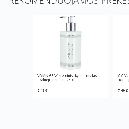
REKOMENDUOJAMOS PREKĖS
VIVIAN GRAY kreminis skystas muilas
VIVIAN
"Baltieji kristalai", 250 ml
"Rudiej
7,49 €
7,49 €