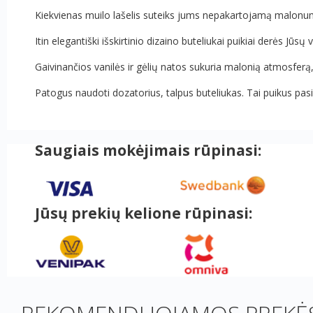
Kiekvienas muilo lašelis suteiks jums nepakartojamą malonumą
Itin elegantiški išskirtinio dizaino buteliukai puikiai derės Jūs
Gaivinančios vanilės ir gėlių natos sukuria malonią atmosfer
Patogus naudoti dozatorius, talpus buteliukas. Tai puikus pas
Saugiais mokėjimais rūpinasi:
Jūsų prekių kelione rūpinasi: