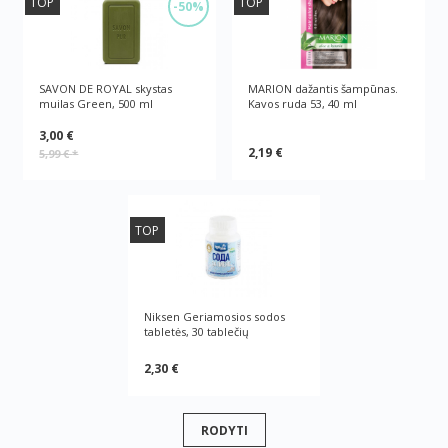
TOP
TOP
-50%
SAVON DE ROYAL skystas
MARION dažantis šampūnas.
muilas Green, 500 ml
Kavos ruda 53, 40 ml
3,00 €
2,19 €
5,99 €
*
TOP
Niksen Geriamosios sodos
tabletės, 30 tablečių
2,30 €
RODYTI