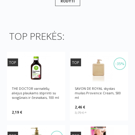
RODYTI
TOP PREKĖS:
TOP
TOP
-35%
THE DOCTOR varnalėšų
SAVON DE ROYAL skystas
aliejus plaukams stiprinti su
muilas Provence Cream, 500
svogūnais ir česnakais, 100 ml
ml
2,46 €
2,19 €
3,79 €
*