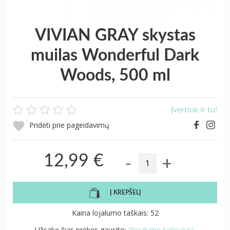
VIVIAN GRAY skystas
muilas Wonderful Dark
Woods, 500 ml
Įvertink ir tu!
Pridėti prie pageidavimų
-
+
12,99 €
Į KREPŠELĮ
Kaina lojalumo taškais: 52
Užsakę šias prekes gausite:
2lojalumo taškų(us).