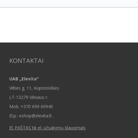
KONTAKTAI
UAB „Elevita"
Vilties g. 11, Kuprioniškės
LT-13279 Vilniaus r.
Mob.
+370 699 69940
El.p.: eshop@elevita.lt .
El. PAŠTAS tik el. užsakymų klausimais