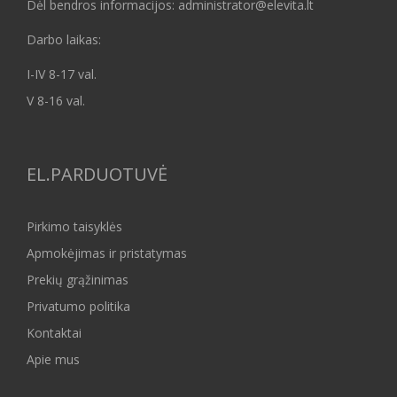
Dėl bendros informacijos: administrator@elevita.lt
Darbo laikas:
I-IV 8-17 val.
V 8-16 val.
EL.PARDUOTUVĖ
Pirkimo taisyklės
Apmokėjimas ir pristatymas
Prekių grąžinimas
Privatumo politika
Kontaktai
Apie mus