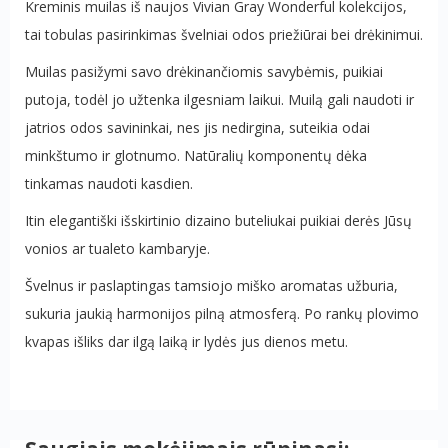
Kreminis muilas iš naujos Vivian Gray Wonderful kolekcijos,
tai tobulas pasirinkimas švelniai odos priežiūrai bei drėkinimui.
Muilas pasižymi savo drėkinančiomis savybėmis, puikiai
putoja, todėl jo užtenka ilgesniam laikui. Muilą gali naudoti ir
jatrios odos savininkai, nes jis nedirgina, suteikia odai
minkštumo ir glotnumo. Natūralių komponentų dėka
tinkamas naudoti kasdien.
Itin elegantiški išskirtinio dizaino buteliukai puikiai derės Jūsų
vonios ar tualeto kambaryje.
Švelnus ir paslaptingas tamsiojo miško aromatas užburia,
sukuria jaukią harmonijos pilną atmosferą. Po rankų plovimo
kvapas išliks dar ilgą laiką ir lydės jus dienos metu.