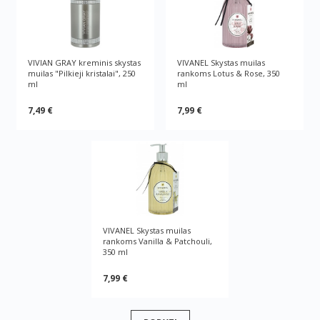
VIVIAN GRAY kreminis skystas
VIVANEL Skystas muilas
muilas "Pilkieji kristalai", 250
rankoms Lotus & Rose, 350
ml
ml
7,49 €
7,99 €
VIVANEL Skystas muilas
rankoms Vanilla & Patchouli,
350 ml
7,99 €