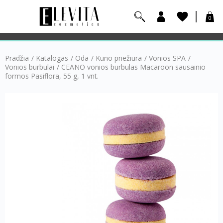
0
Pradžia
/
Katalogas
/
Oda
/
Kūno priežiūra
/
Vonios SPA
/
Vonios burbulai
/
CEANO vonios burbulas Macaroon sausainio
formos Pasiflora, 55 g, 1 vnt.