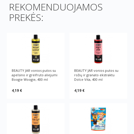
REKOMENDUOJAMOS
PREKĖS:
BEAUTY JAR vonios putos su
BEAUTY JAR vonios putos su
apelsino ir greifruto aliejumi
rožių ir granato ekstraktu
Boogie Woogie, 400 ml
Dolce Vita, 400 ml
4,19 €
4,19 €