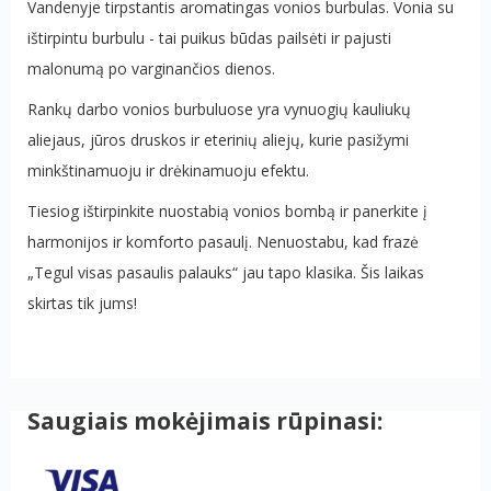
Vandenyje tirpstantis aromatingas vonios burbulas. Vonia su
ištirpintu burbulu - tai puikus būdas pailsėti ir pajusti
malonumą po varginančios dienos.
Rankų darbo vonios burbuluose yra vynuogių kauliukų
aliejaus, jūros druskos ir eterinių aliejų, kurie pasižymi
minkštinamuoju ir drėkinamuoju efektu.
Tiesiog ištirpinkite nuostabią vonios bombą ir panerkite į
harmonijos ir komforto pasaulį. Nenuostabu, kad frazė
„Tegul visas pasaulis palauks“ jau tapo klasika. Šis laikas
skirtas tik jums!
Saugiais mokėjimais rūpinasi: