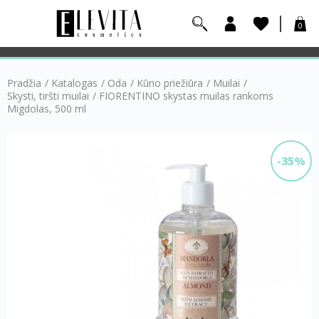
0
Pradžia
/
Katalogas
/
Oda
/
Kūno priežiūra
/
Muilai
/
Skysti, tiršti muilai
/
FIORENTINO skystas muilas rankoms
Migdolas, 500 ml
-35%