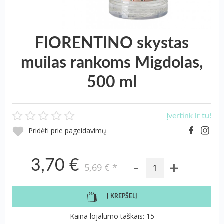
FIORENTINO skystas
muilas rankoms Migdolas,
500 ml
Įvertink ir tu!
Pridėti prie pageidavimų
-
+
3,70 €
5,69 €
*
Į KREPŠELĮ
Kaina lojalumo taškais: 15