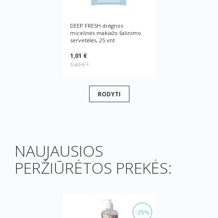
DEEP FRESH drėgnos
micelinės makiažo šalinimo
servetėlės, 25 vnt
1,01 €
1,69 €
*
RODYTI
NAUJAUSIOS
PERŽIŪRĖTOS PREKĖS:
-35%