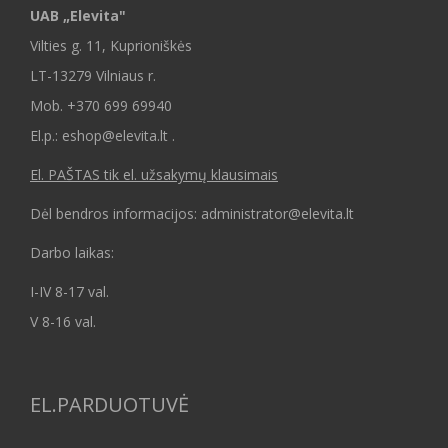
UAB „Elevita"
Vilties g. 11, Kuprioniškės
LT-13279 Vilniaus r.
Mob.
+370 699 69940
El.p.: eshop@elevita.lt .
El. PAŠTAS tik el. užsakymų klausimais
Dėl bendros informacijos: administrator@elevita.lt
Darbo laikas:
I-IV 8-17 val.
V 8-16 val.
EL.PARDUOTUVĖ