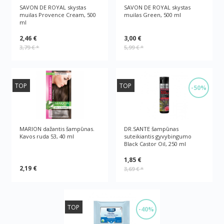
SAVON DE ROYAL skystas
SAVON DE ROYAL skystas
muilas Provence Cream, 500
muilas Green, 500 ml
ml
2,46 €
3,00 €
3,79 €
*
5,99 €
*
TOP
TOP
-50%
MARION dažantis šampūnas.
DR.SANTE šampūnas
Kavos ruda 53, 40 ml
suteikiantis gyvybingumo
Black Castor Oil, 250 ml
1,85 €
2,19 €
3,69 €
*
TOP
-40%