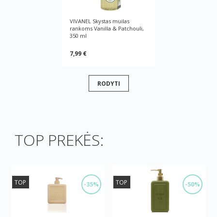
VIVANEL Skystas muilas
rankoms Vanilla & Patchouli,
350 ml
7,99 €
RODYTI
TOP PREKĖS:
TOP
TOP
-35%
-50%