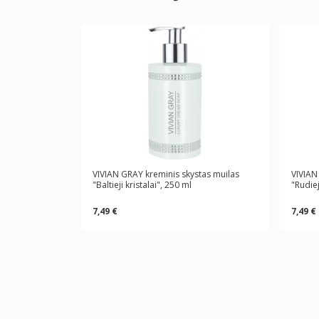
VIVIAN GRAY kreminis skystas muilas
VIVIAN
"Baltieji kristalai", 250 ml
"Rudiej
7,49 €
7,49 €