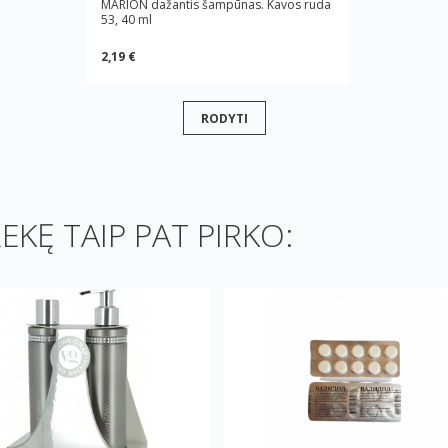
MARION dažantis šampūnas. Kavos ruda
53, 40 ml
2,19 €
RODYTI
REKĘ TAIP PAT PIRKO: