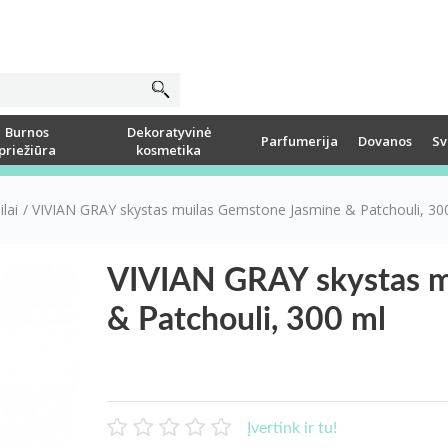
Burnos
Dekoratyvinė
Parfumerija
Dovanos
Sv
priežiūra
kosmetika
ilai
/
VIVIAN GRAY skystas muilas Gemstone Jasmine & Patchouli, 30
VIVIAN GRAY skystas m
& Patchouli, 300 ml
Įvertink ir tu!