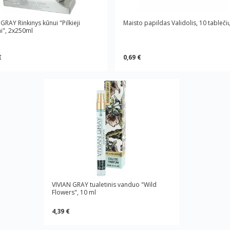
GRAY Rinkinys kūnui "Pilkieji
Maisto papildas Validolis, 10 tableči
ai", 2x250ml
€
0,69 €
VIVIAN GRAY tualetinis vanduo "Wild
Flowers", 10 ml
4,39 €