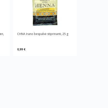
en,
CHNA Irano bespalvė stiprinanti, 25 g
0,99 €