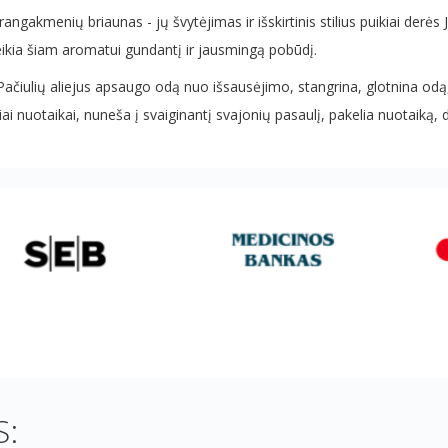
brangakmenių briaunas - jų švytėjimas ir išskirtinis stilius puikiai derė
eikia šiam aromatui gundantį ir jausmingą pobūdį.
i. Pačiulių aliejus apsaugo odą nuo išsausėjimo, stangrina, glotnina od
iai nuotaikai, nuneša į svaiginantį svajonių pasaulį, pakelia nuotaiką, 
: