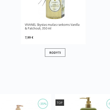
VIVANEL Skystas muilas rankoms Vanilla
& Patchouli, 350 ml
7,99 €
RODYTI
TOP
-35%
-