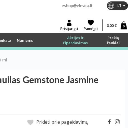
eshop@elevita.lt
LT
0,00 €
0
Prisijungti
Pamėgti
Akcijos ir
Prekių
eikata
Namams
Išpardavimas
ženklai
0 ml
uilas Gemstone Jasmine
Pridėti prie pageidavimų