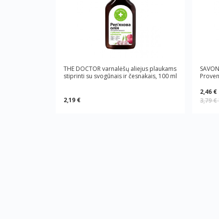
THE DOCTOR varnalėšų aliejus plaukams
SAVON 
stiprinti su svogūnais ir česnakais, 100 ml
Proven
2,46 €
2,19 €
3,79 €