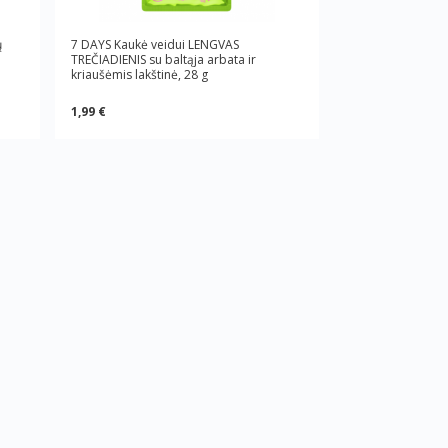
ų
7 DAYS Kaukė veidui LENGVAS
TREČIADIENIS su baltąja arbata ir
kriaušėmis lakštinė, 28 g
1,99 €