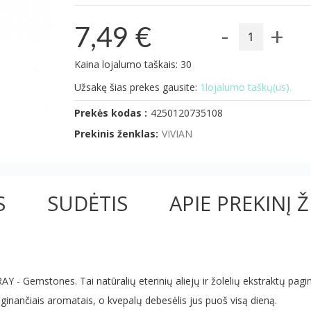
-
+
7,49 €
Kaina lojalumo taškais: 30
Užsakę šias prekes gausite:
1lojalumo taškų(us).
Prekės kodas :
4250120735108
Prekinis ženklas:
VIVIAN
S
SUDĖTIS
APIE PREKINĮ 
Y - Gemstones. Tai natūralių eterinių aliejų ir žolelių ekstraktų pagin
iginančiais aromatais, o kvepalų debesėlis jus puoš visą dieną.