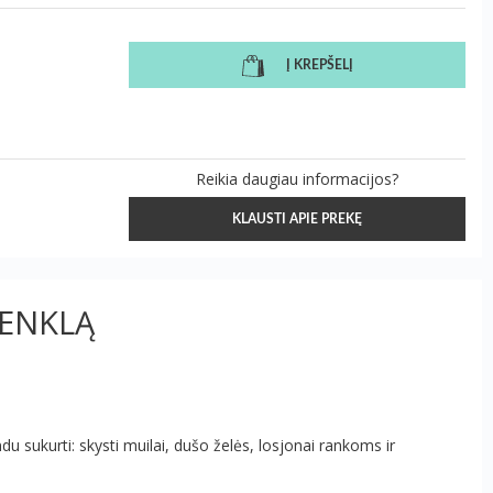
Į KREPŠELĮ
Reikia daugiau informacijos?
KLAUSTI APIE PREKĘ
ŽENKLĄ
du sukurti: skysti muilai, dušo želės, losjonai rankoms ir