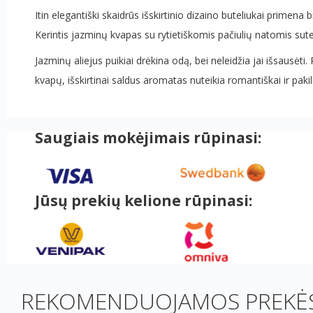
Itin elegantiški skaidrūs išskirtinio dizaino buteliukai primena 
Kerintis jazminų kvapas su rytietiškomis pačiulių natomis sut
Jazminų aliejus puikiai drėkina odą, bei neleidžia jai išsausėt
kvapų, išskirtinai saldus aromatas nuteikia romantiškai ir pakil
Saugiais mokėjimais rūpinasi:
Jūsų prekių kelione rūpinasi:
REKOMENDUOJAMOS PREKĖS