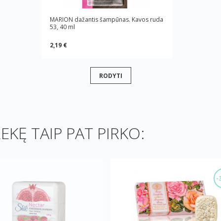
MARION dažantis šampūnas. Kavos ruda
53, 40 ml
2,19 €
RODYTI
REKĘ TAIP PAT PIRKO:
-