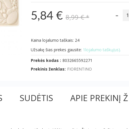
-
5,84 €
8,99 €
*
Kaina lojalumo taškais: 24
Užsakę šias prekes gausite:
1lojalumo taškų(us).
Prekės kodas :
8032665592271
Prekinis ženklas:
FIORENTINO
S
SUDĖTIS
APIE PREKINĮ 