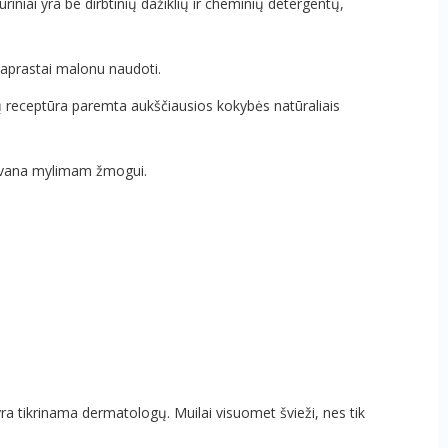
riniai yra be dirbtinių dažiklių ir cheminių detergentų,
paprastai malonu naudoti.
uilų receptūra paremta aukščiausios kokybės natūraliais
 dovana mylimam žmogui.
ra tikrinama dermatologų. Muilai visuomet švieži, nes tik