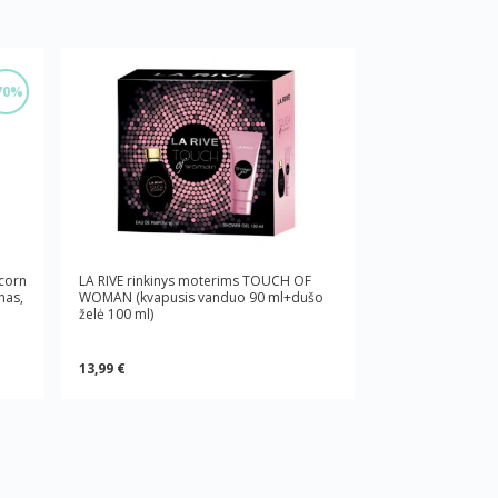
70%
icorn
LA RIVE rinkinys moterims TOUCH OF
nas,
WOMAN (kvapusis vanduo 90 ml+dušo
želė 100 ml)
13,99 €