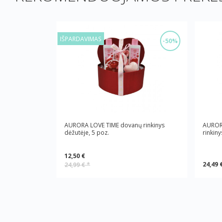
IŠPARDAVIMAS
-50%
AURORA LOVE TIME dovanų rinkinys
AUROR
dėžutėje, 5 poz.
rinkiny
12,50 €
24,49 
24,99 €
*