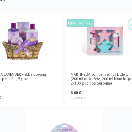
IŠPARDAVIMAS
-
A LAVENDER FIELDS dovanų
MARTINELIA vonios rinkinys Little Un
s pintinėje, 5 poz.
(200 ml dušo želė, 200 ml kūno losjo
2x100 g vonios burbulai)
3,60 €
€
11,99 €
*