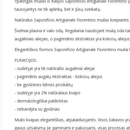
Ypatingas muilas iš Italijos Saponificio Artigianale Fiorentino 
tausojantys ne tik aplinką, bet ir Jūsų sveikatą.
Natūralus Saponificio Artigianale Fiorentino muilas kvepianti
Švelniai plauna ir valo odą. Reguliariai naudojant muilą oda ta
augaliniais aliejais, o pagrindinis ekstraktas yra kokosų alieju
Elegantiškos formos Saponificio Artigianale Fiorentino muil
FUNKCIJOS:
- sudėtyje yra tik natūralūs augaliniai aliejai
- pagrindinis augalų ekstraktas - kokosų aliejus
- be gyvūninės kilmės produktų
- sudėtyje yra 2% natūralaus kvapo
- dermatologiškai patikrintas
- nebandyta su gyvūnais
Muilo kvapas elegantiškas, atpalaiduojantis. Visos žaliavos y
gavus užsakymą jie gaminami ir pakuojami, visas procesas 