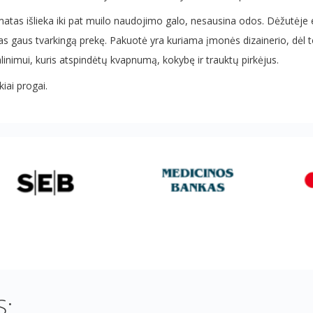
matas išlieka iki pat muilo naudojimo galo, nesausina odos. Dėžutėje es
pirkėjas gaus tvarkingą prekę. Pakuotė yra kuriama įmonės dizainerio, 
inimui, kuris atspindėtų kvapnumą, kokybę ir trauktų pirkėjus.
iai progai.
: