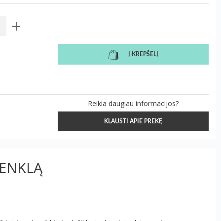
+
Į KREPŠELĮ
Reikia daugiau informacijos?
KLAUSTI APIE PREKĘ
ŽENKLĄ