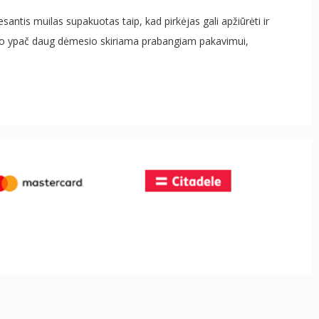
antis muilas supakuotas taip, kad pirkėjas gali apžiūrėti ir
dėl to ypač daug dėmesio skiriama prabangiam pakavimui,