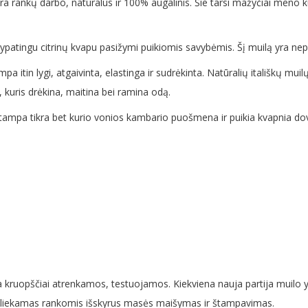
yra rankų darbo, natūralus ir 100% augalinis. Šie tarsi mažyčiai meno kū
s ypatingu citrinų kvapu pasižymi puikiomis savybėmis. Šį muilą yra ne
mpa itin lygi, atgaivinta, elastinga ir sudrėkinta. Natūralių itališkų m
s, kuris drėkina, maitina bei ramina odą.
ai tampa tikra bet kurio vonios kambario puošmena ir puikia kvapnia
ra kruopščiai atrenkamos, testuojamos. Kiekviena nauja partija muilo y
atliekamas rankomis išskyrus masės maišymas ir štampavimas.