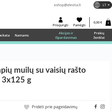
eshop@elevita.lt
LT
0,00 €
0
Prisijungti
Pamėgti
Akcijos ir
Prekių
eikata
Namams
Išpardavimas
ženklai
ų muilų su vaisių rašto
, 3x125 g
Pridėti prie pageidavimų