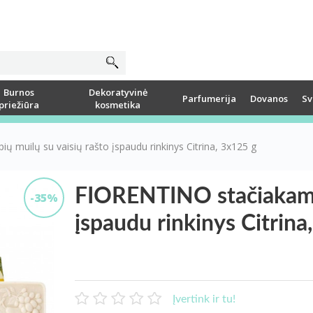
Burnos
Dekoratyvinė
Parfumerija
Dovanos
Sv
priežiūra
kosmetika
 muilų su vaisių rašto įspaudu rinkinys Citrina, 3x125 g
FIORENTINO stačiakampi
-35%
įspaudu rinkinys Citrina
Įvertink ir tu!