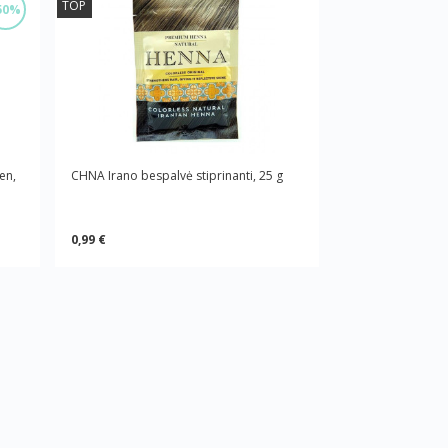
TOP
50%
en,
CHNA Irano bespalvė stiprinanti, 25 g
0,99 €