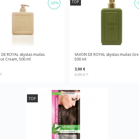
TOP
-35%
-
DE ROYAL skystas muilas
SAVON DE ROYAL skystas muilas Gre
ce Cream, 500 ml
500 ml
3,00 €
*
5,99 €
*
TOP