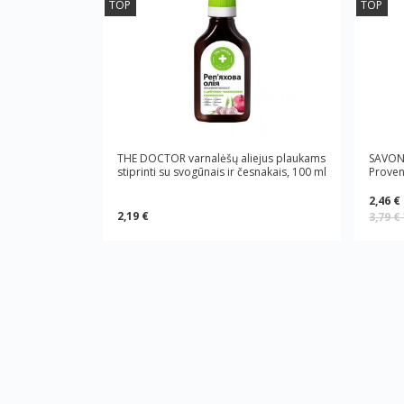
TOP
TOP
THE DOCTOR varnalėšų aliejus plaukams
SAVON 
stiprinti su svogūnais ir česnakais, 100 ml
Proven
2,46 €
2,19 €
3,79 €