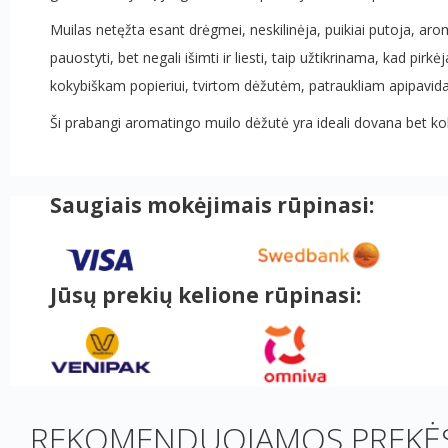
Muilas netęžta esant drėgmei, neskilinėja, puikiai putoja, aro
pauostyti, bet negali išimti ir liesti, taip užtikrinama, kad 
kokybiškam popieriui, tvirtom dėžutėm, patraukliam apipavidal
Ši prabangi aromatingo muilo dėžutė yra ideali dovana bet kok
Saugiais mokėjimais rūpinasi:
Jūsų prekių kelione rūpinasi:
REKOMENDUOJAMOS PREKĖS