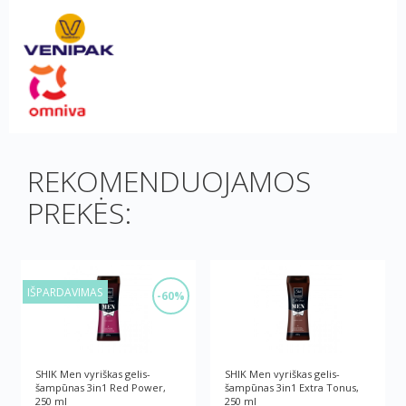
REKOMENDUOJAMOS
PREKĖS:
IŠPARDAVIMAS
-60%
SHIK Men vyriškas gelis-
SHIK Men vyriškas gelis-
šampūnas 3in1 Red Рower,
šampūnas 3in1 Extra Тonus,
250 ml
250 ml