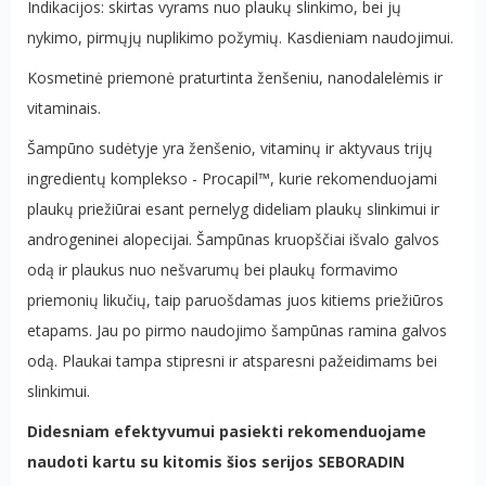
Indikacijos: skirtas vyrams nuo plaukų slinkimo, bei jų
nykimo, pirmųjų nuplikimo požymių. Kasdieniam naudojimui.
Kosmetinė priemonė praturtinta ženšeniu, nanodalelėmis ir
vitaminais.
Šampūno sudėtyje yra ženšenio, vitaminų ir aktyvaus trijų
ingredientų komplekso - Procapil™, kurie rekomenduojami
plaukų priežiūrai esant pernelyg dideliam plaukų slinkimui ir
androgeninei alopecijai. Šampūnas kruopščiai išvalo galvos
odą ir plaukus nuo nešvarumų bei plaukų formavimo
priemonių likučių, taip paruošdamas juos kitiems priežiūros
etapams. Jau po pirmo naudojimo šampūnas ramina galvos
odą. Plaukai tampa stipresni ir atsparesni pažeidimams bei
slinkimui.
Didesniam efektyvumui pasiekti rekomenduojame
naudoti kartu su kitomis šios serijos SEBORADIN