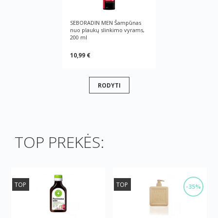
SEBORADIN MEN Šampūnas
nuo plaukų slinkimo vyrams,
200 ml
10,99 €
RODYTI
TOP PREKĖS:
TOP
TOP
-35%