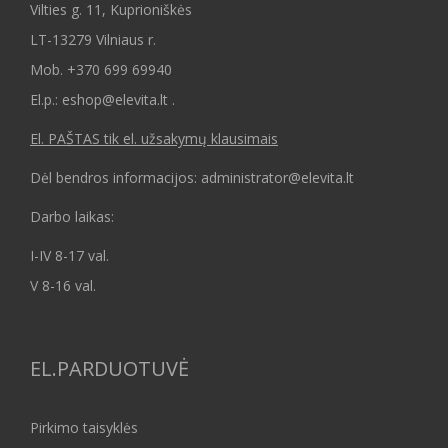
Vilties g. 11, Kuprioniškės
LT-13279 Vilniaus r.
Mob.
+370 699 69940
El.p.: eshop@elevita.lt .
El. PAŠTAS tik el. užsakymų klausimais
Dėl bendros informacijos: administrator@elevita.lt
Darbo laikas:
I-IV 8-17 val.
V 8-16 val.
EL.PARDUOTUVĖ
Pirkimo taisyklės