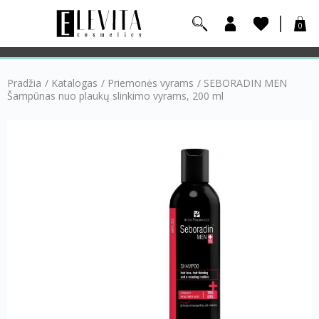
0
Pradžia
/
Katalogas
/
Priemonės vyrams
/
SEBORADIN MEN
Šampūnas nuo plaukų slinkimo vyrams, 200 ml