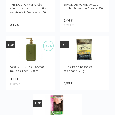
THE DOCTOR varnalėšų
SAVON DE ROYAL skystas
aliejus plaukams stiprinti su
muilas Provence Cream, 500
svogūnais ir česnakais, 100 ml
ml
2,46 €
2,19 €
3,79 €
*
TOP
TOP
-50%
SAVON DE ROYAL skystas
CHNA Irano bespalvė
muilas Green, 500 ml
stiprinanti, 25 g
3,00 €
0,99 €
5,99 €
*
TOP