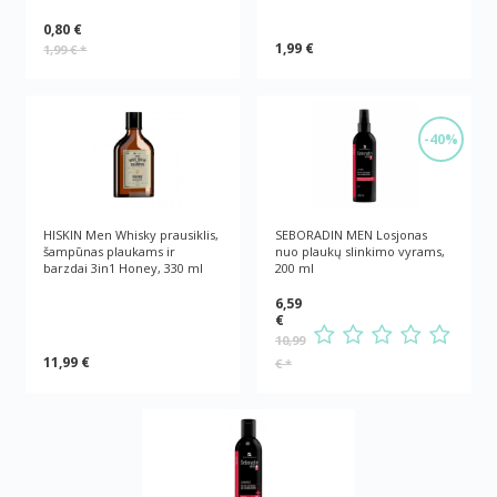
0,80 €
1,99 €
1,99 €
*
-40%
HISKIN Men Whisky prausiklis,
SEBORADIN MEN Losjonas
šampūnas plaukams ir
nuo plaukų slinkimo vyrams,
barzdai 3in1 Honey, 330 ml
200 ml
6,59
€
10,99
11,99 €
€
*