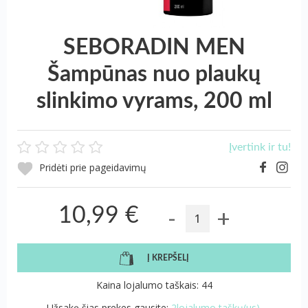
SEBORADIN MEN
Šampūnas nuo plaukų
slinkimo vyrams, 200 ml
Įvertink ir tu!
Pridėti prie pageidavimų
-
+
10,99 €
Į KREPŠELĮ
Kaina lojalumo taškais: 44
Užsakę šias prekes gausite:
2lojalumo taškų(us).