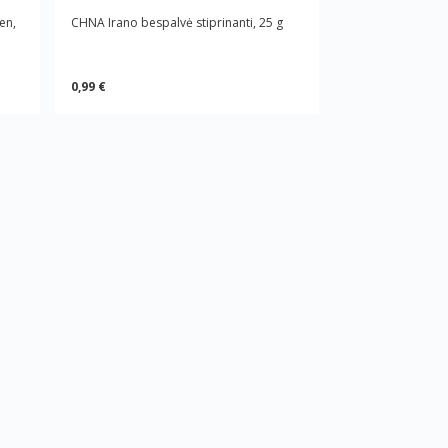
en,
CHNA Irano bespalvė stiprinanti, 25 g
0,99 €