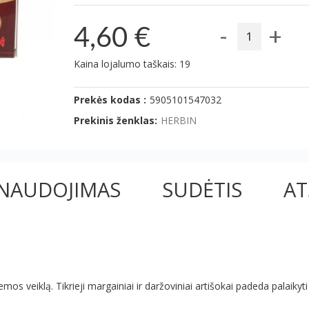
-
+
4,60 €
Kaina lojalumo taškais: 19
Prekės kodas :
5905101547032
Prekinis ženklas:
HERBIN
NAUDOJIMAS
SUDĖTIS
AT
emos veiklą. Tikrieji margainiai ir daržoviniai artišokai padeda palaiky