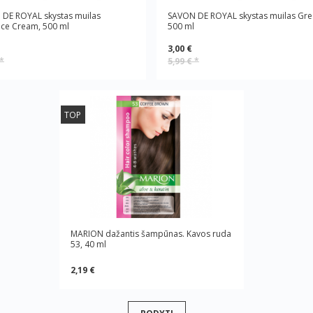
DE ROYAL skystas muilas
SAVON DE ROYAL skystas muilas Gre
ce Cream, 500 ml
500 ml
3,00 €
*
5,99 €
*
TOP
MARION dažantis šampūnas. Kavos ruda
53, 40 ml
2,19 €
RODYTI