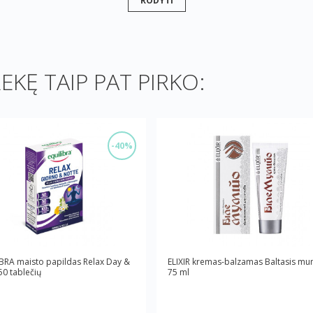
REKĘ TAIP PAT PIRKO:
-40%
BRA maisto papildas Relax Day &
ELIXIR kremas-balzamas Baltasis mu
50 tablečių
75 ml