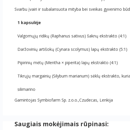
Svarbu įvairi ir subalansuota mityba bei sveikas gyvenimo būd
1 kapsulėje
Valgomųjų ridikų (Raphanus sativus) šaknų ekstrakto (4:1)
Daržovinių artišokų (Cynara scolymus) lapų ekstrakto (5:1)
Pipirinių mėtų (Mentha × piperita) lapų ekstrakto (4:1)
Tikrųjų margainių (Silybum marianum) sėklų ekstrakto, kuri
silimarino
Gamintojas
Symbiofarm Sp. z.o.o.,Czudecas, Lenkija
Saugiais mokėjimais rūpinasi: