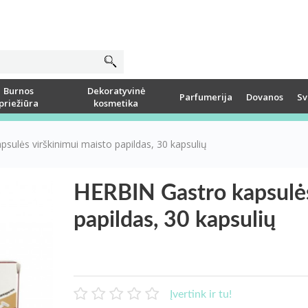
Burnos
Dekoratyvinė
Parfumerija
Dovanos
Sv
priežiūra
kosmetika
sulės virškinimui maisto papildas, 30 kapsulių
HERBIN Gastro kapsulės
papildas, 30 kapsulių
Įvertink ir tu!