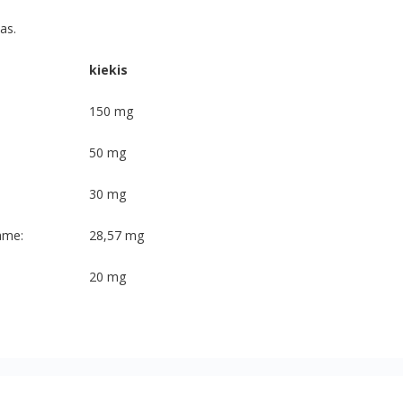
as.
kiekis
150 mg
50 mg
30 mg
ame:
28,57 mg
20 mg