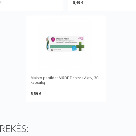
5,49 €
*
Maisto papildas VIRDE Destres Aktiv, 30
kapsulių
5,59 €
REKĖS: