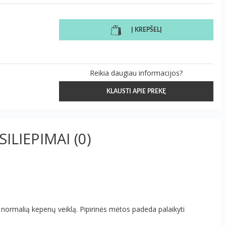
Į KREPŠELĮ
Reikia daugiau informacijos?
KLAUSTI APIE PREKĘ
SILIEPIMAI
(0)
ti normalią kepenų veiklą. Pipirinės mėtos padeda palaikyti