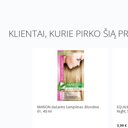
KLIENTAI, KURIE PIRKO ŠIĄ P
MARION dažantis šampūnas. Blondinė
EQUILI
61, 40 ml
Night, 
5,99 €