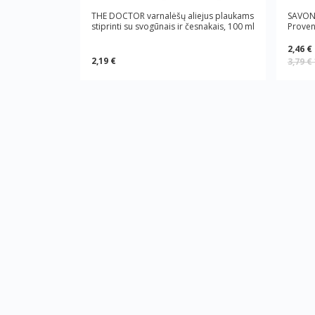
THE DOCTOR varnalėšų aliejus plaukams
SAVON 
stiprinti su svogūnais ir česnakais, 100 ml
Proven
2,46 €
2,19 €
3,79 €