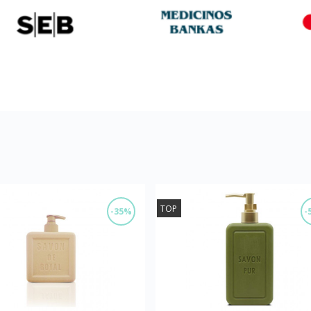
TOP
-35%
-