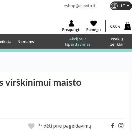
eshop@elevita.lt
LT
0,00 €
0
Prisijungti
Pamėgti
Akcijos ir
Prekių
eikata
Namams
Išpardavimas
ženklai
 virškinimui maisto
Pridėti prie pageidavimų