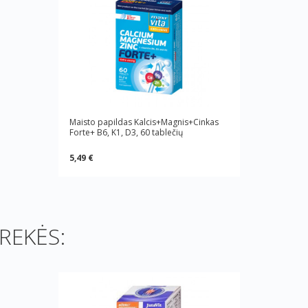
Maisto papildas Kalcis+Magnis+Cinkas
Forte+ B6, K1, D3, 60 tablečių
5,49 €
REKĖS: