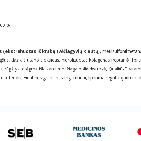
00 %
s (ekstrahuotas iš krabų (vėžiagyvių kiautų),
metilsulfonilmetana
 rūgštis, dažiklis titano dioksidas, hidrolizuotas kolagenas Peptan®, l
balų rūgštys, drėgmę išlaikanti medžiaga polidekstrozė, Quali®-D vit
koferolis, vidutinės grandinės trigliceridai, lipnumą reguliuojanti medži