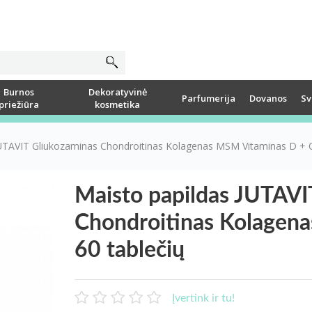
Burnos
Dekoratyvinė
Parfumerija
Dovanos
Sv
priežiūra
kosmetika
JUTAVIT Gliukozaminas Chondroitinas Kolagenas MSM Vitaminas D + C
Maisto papildas JUTAVI
Chondroitinas Kolagena
60 tablečių
Įvertink ir tu!