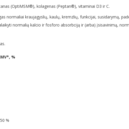
etanas (OptiMSM®),
kolagenas (Peptan®), vitaminai D3 ir C.
gas normaliai kraujagyslių, kaulų, kremzlių, funkcijai, susidarymą, pa
kyti normalią kalcio ir fosforo absorbciją ir (arba) įsisavinimą, norm
as.
RMV
*, %
50 %