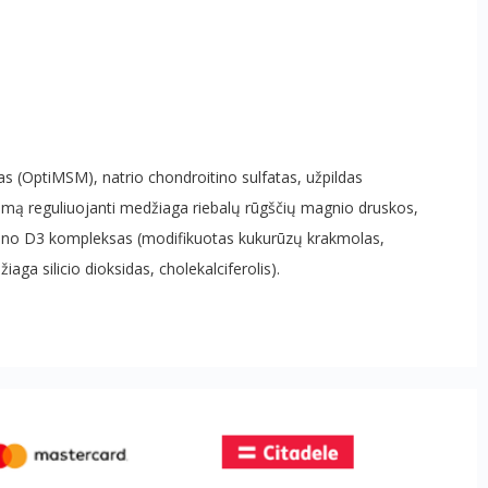
s (OptiMSM), natrio chondroitino sulfatas, užpildas
ipnumą reguliuojanti medžiaga riebalų rūgščių magnio druskos,
amino D3 kompleksas (modifikuotas kukurūzų krakmolas,
aga silicio dioksidas, cholekalciferolis).