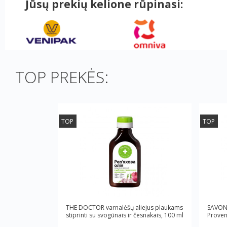
Jūsų prekių kelione rūpinasi:
TOP PREKĖS:
TOP
TOP
THE DOCTOR varnalėšų aliejus plaukams
SAVON 
stiprinti su svogūnais ir česnakais, 100 ml
Proven