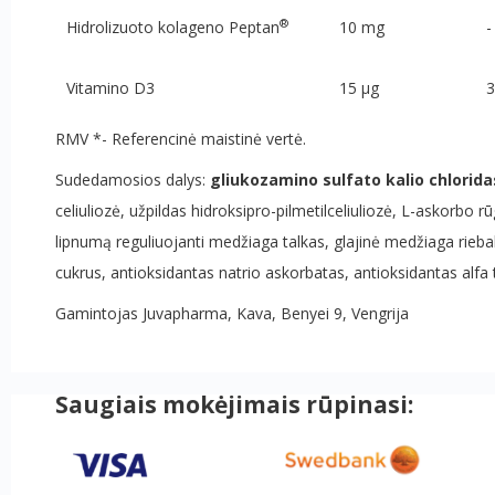
®
Hidrolizuoto kolageno
Peptan
10 mg
-
Vitamino D3
15
μ
g
3
RMV *- Referencinė maistinė vertė.
Sudedamosios dalys:
gliukozamino sulfato kalio chlorida
celiuliozė, užpildas hidroksipro-pilmetilceliuliozė, L-askorbo
lipnumą reguliuojanti medžiaga talkas, glajinė medžiaga rie
cukrus, antioksidantas natrio askorbatas, antioksidantas alfa to
Gamintojas Juvapharma, Kava, Benyei 9, Vengrija
Saugiais mokėjimais rūpinasi: