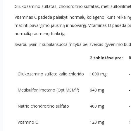
Gliukozamino sulfatas,
chondroitino sulfatas,
metilsulfonilm
Vitaminas C padeda palaikyti normalų kolageno, kuris reikalin
mažinti pavargimo jausmą ir nuovargį. Vitaminas D padeda palai
normalią raumenų funkciją.
Svarbu įvairi ir subalansuota mityba bei sveikas gyvenimo būd
2 tabletėse yra:
Gliukozamino sulfato kalio chlorido
1000 mg
-
®
Metilsulfonilmetano (OptiMSM
)
640 mg
-
Natrio chondroitino sulfato
400 mg
-
Vitamino C
120 mg
1