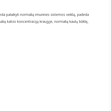
deda palaikyti normalią imuninės sistemos veiklą, padeda
alią kalcio koncentraciją kraujyje, normalią kaulų būklę,