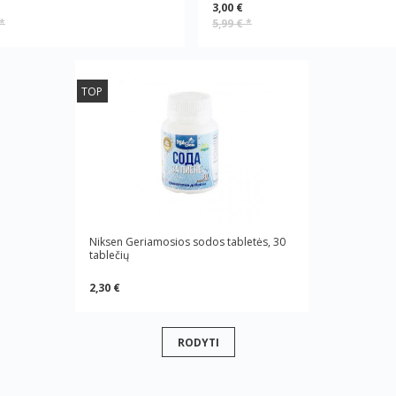
3,00 €
*
5,99 €
*
TOP
Niksen Geriamosios sodos tabletės, 30
tablečių
2,30 €
RODYTI