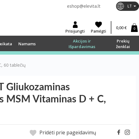
eshop@elevita.lt
LT
0,00 €
0
Prisijungti
Pamėgti
Akcijos ir
Prekių
eikata
Namams
Išpardavimas
ženklai
, 60 tablečių
T Gliukozaminas
s MSM Vitaminas D + C,
Pridėti prie pageidavimų