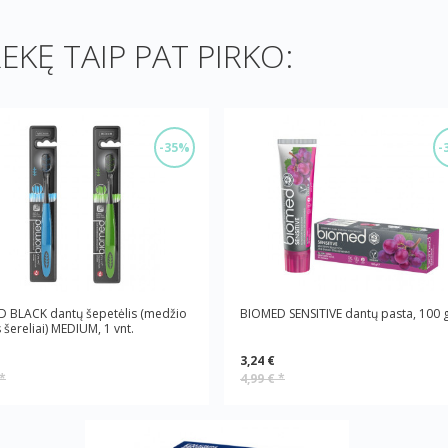
REKĘ TAIP PAT PIRKO:
-35%
-
 BLACK dantų šepetėlis (medžio
BIOMED SENSITIVE dantų pasta, 100 
 šereliai) MEDIUM, 1 vnt.
3,24 €
*
4,99 €
*