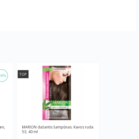
TOP
50%
en,
MARION dažantis šampūnas. Kavos ruda
53, 40 ml