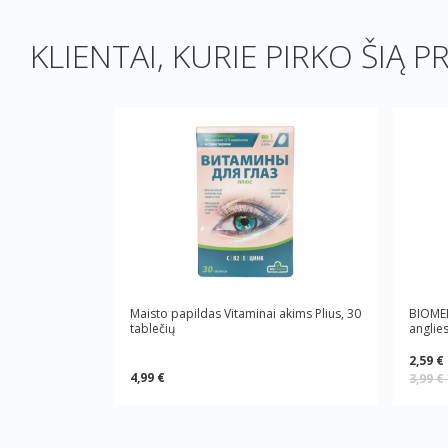
KLIENTAI, KURIE PIRKO ŠIĄ P
Maisto papildas Vitaminai akims Plius, 30
BIOMED
tablečių
anglies
2,59 €
4,99 €
3,99 €