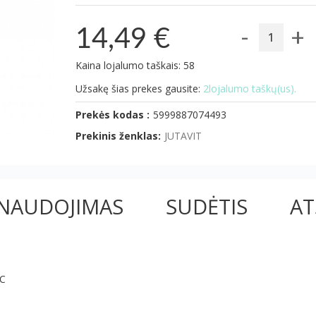
-
+
14,49 €
Kaina lojalumo taškais: 58
Užsakę šias prekes gausite:
2lojalumo taškų(us).
Prekės kodas :
5999887074493
Prekinis ženklas:
JUTAVIT
NAUDOJIMAS
SUDĖTIS
AT
 C