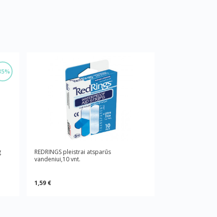
35%
g
REDRINGS pleistrai atsparūs
vandeniui,10 vnt.
1,59 €