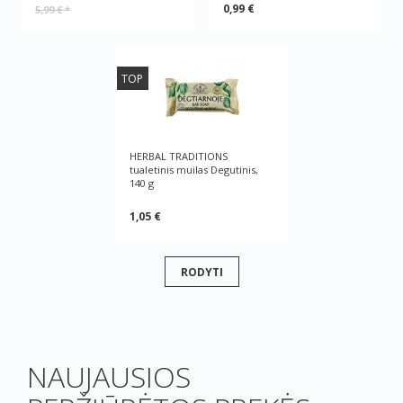
0,99 €
5,99 €
*
TOP
HERBAL TRADITIONS
tualetinis muilas Degutinis,
140 g
1,05 €
RODYTI
NAUJAUSIOS