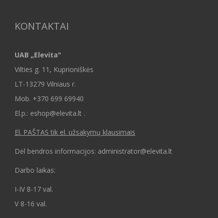
KONTAKTAI
UAB „Elevita"
Vilties g. 11, Kuprioniškės
LT-13279 Vilniaus r.
Mob.
+370 699 69940
El.p.: eshop@elevita.lt .
El. PAŠTAS tik el. užsakymų klausimais
Dėl bendros informacijos: administrator@elevita.lt
Darbo laikas:
I-IV 8-17 val.
V 8-16 val.