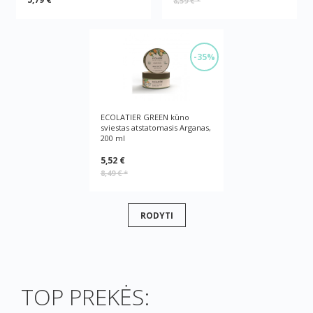
8,59 €
*
-35%
ECOLATIER GREEN kūno
sviestas atstatomasis Arganas,
200 ml
5,52 €
8,49 €
*
RODYTI
TOP PREKĖS: