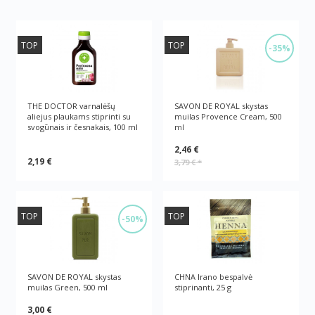
TOP
TOP
-35%
THE DOCTOR varnalėšų
SAVON DE ROYAL skystas
aliejus plaukams stiprinti su
muilas Provence Cream, 500
svogūnais ir česnakais, 100 ml
ml
2,46 €
2,19 €
3,79 €
*
TOP
TOP
-50%
SAVON DE ROYAL skystas
CHNA Irano bespalvė
muilas Green, 500 ml
stiprinanti, 25 g
3,00 €