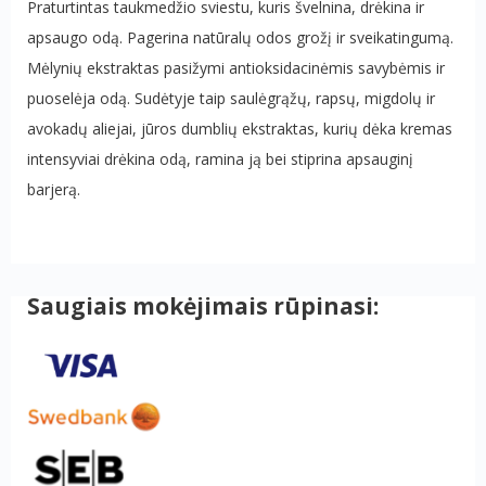
Praturtintas taukmedžio sviestu, kuris švelnina, drėkina ir
apsaugo odą. Pagerina natūralų odos grožį ir sveikatingumą.
Mėlynių ekstraktas pasižymi antioksidacinėmis savybėmis ir
puoselėja odą. Sudėtyje taip saulėgrąžų, rapsų, migdolų ir
avokadų aliejai, jūros dumblių ekstraktas, kurių dėka kremas
intensyviai drėkina odą, ramina ją bei stiprina apsauginį
barjerą.
Saugiais mokėjimais rūpinasi: