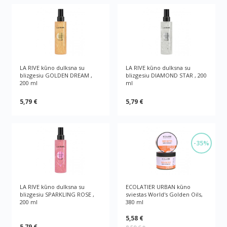
LA RIVE kūno dulksna su
LA RIVE kūno dulksna su
blizgesiu GOLDEN DREAM ,
blizgesiu DIAMOND STAR , 200
200 ml
ml
5,79 €
5,79 €
-35%
LA RIVE kūno dulksna su
ECOLATIER URBAN kūno
blizgesiu SPARKLING ROSE ,
sviestas World's Golden Oils,
200 ml
380 ml
5,58 €
5,79 €