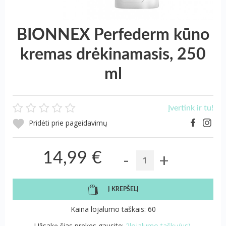
BIONNEX Perfederm kūno
kremas drėkinamasis, 250
ml
Įvertink ir tu!
Pridėti prie pageidavimų
-
+
14,99 €
Į KREPŠELĮ
Kaina lojalumo taškais: 60
Užsakę šias prekes gausite:
2lojalumo taškų(us).