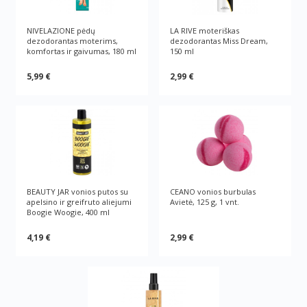
NIVELAZIONE pėdų
LA RIVE moteriškas
dezodorantas moterims,
dezodorantas Miss Dream,
komfortas ir gaivumas, 180 ml
150 ml
5,99 €
2,99 €
BEAUTY JAR vonios putos su
CEANO vonios burbulas
apelsino ir greifruto aliejumi
Avietė, 125 g, 1 vnt.
Boogie Woogie, 400 ml
4,19 €
2,99 €