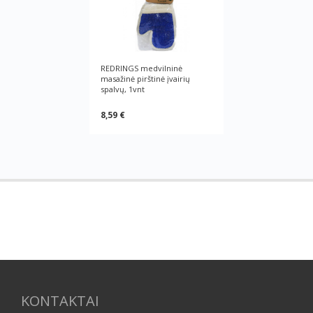
REDRINGS medvilninė
masažinė pirštinė įvairių
spalvų, 1vnt
8,59 €
KONTAKTAI