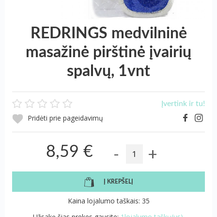
REDRINGS medvilninė
masažinė pirštinė įvairių
spalvų, 1vnt
Įvertink ir tu!
Pridėti prie pageidavimų
-
+
8,59 €
Į KREPŠELĮ
Kaina lojalumo taškais: 35
Užsakę šias prekes gausite:
1lojalumo taškų(us).