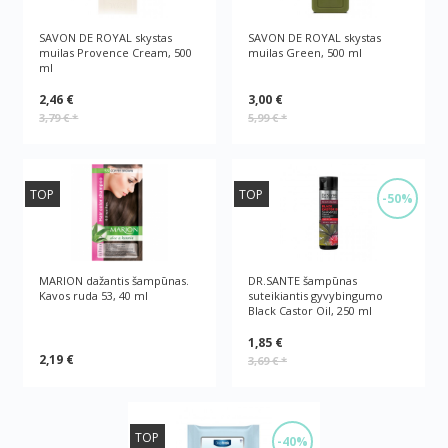
SAVON DE ROYAL skystas
SAVON DE ROYAL skystas
muilas Provence Cream, 500
muilas Green, 500 ml
ml
2,46 €
3,00 €
3,79 €
*
5,99 €
*
TOP
TOP
-50%
MARION dažantis šampūnas.
DR.SANTE šampūnas
Kavos ruda 53, 40 ml
suteikiantis gyvybingumo
Black Castor Oil, 250 ml
1,85 €
2,19 €
3,69 €
*
TOP
-40%