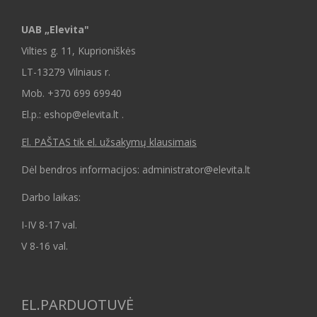
UAB „Elevita"
Vilties g. 11, Kuprioniškės
LT-13279 Vilniaus r.
Mob.
+370 699 69940
El.p.: eshop@elevita.lt .
El. PAŠTAS tik el. užsakymų klausimais
Dėl bendros informacijos: administrator@elevita.lt
Darbo laikas:
I-IV 8-17 val.
V 8-16 val.
EL.PARDUOTUVĖ