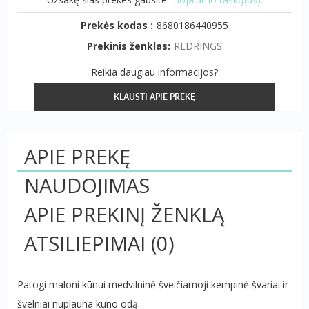
Prekės kodas :
8680186440955
Prekinis ženklas:
REDRINGS
Reikia daugiau informacijos?
KLAUSTI APIE PREKĘ
APIE PREKĘ
NAUDOJIMAS
APIE PREKINĮ ŽENKLĄ
ATSILIEPIMAI
(0)
Patogi maloni kūnui medvilninė šveičiamoji kempinė švariai ir
švelniai nuplauna kūno odą.