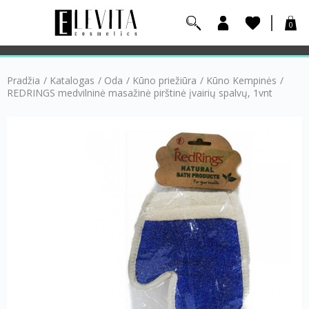
0
Pradžia
/
Katalogas
/
Oda
/
Kūno priežiūra
/
Kūno Kempinės
/
REDRINGS medvilninė masažinė pirštinė įvairių spalvų, 1vnt