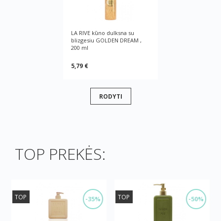
LA RIVE kūno dulksna su
blizgesiu GOLDEN DREAM ,
200 ml
5,79 €
RODYTI
TOP PREKĖS:
TOP
TOP
-35%
-50%