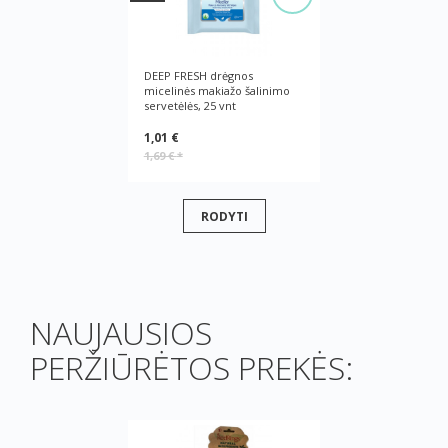
DEEP FRESH drėgnos
micelinės makiažo šalinimo
servetėlės, 25 vnt
1,01 €
1,69 €
*
RODYTI
NAUJAUSIOS
PERŽIŪRĖTOS PREKĖS: